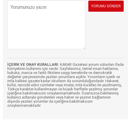
İÇERİK VE ONAY KURALLARI:
KARAR Gazetesi yorum sütunları ifade
hürriyetinin kullanımı için vardır. Sayfalarımız, temel insan haklarına,
hukuka, inanca ve farklı fikirlere saygı temelinde ve demokratik
değerler çerçevesinde yazılan yorumlara açıktır. Yorumların içerik ve
imla kalitesi gazete kadar okurların da sorumluluğundadır. Hakaret,
küfür, rencide edici cümleler veya imalar, imla kuralları ile yazılmamış,
Türkçe karakter kullanılmayan ve büyük harflerle yazılmış yorumlar
içeriğine bakılmaksızın onaylanmamaktadır. Özensizce belirlenmiş
kullanıcı adlarıyla gönderilen veya haber ve yazının bağlamının
dışında yazılan yorumlar da içeriğine bakılmaksızın
onaylanmamaktadır.