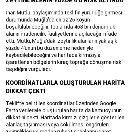
ZEYTİNLİKLERİN YÜZDE 4’Ü RİSK ALTINDA”
İnan Mutlu, paylaşımında teklifin yürürlüğe girmesi
durumunda Muğla’da en az 26 köyün
boşaltılabileceğini, toplamda 468 bin dönümlük
alanın madencilik faaliyetlerine açılacağını ifade
etti. Mutlu, Muğla’daki zeytinlik alanların yaklaşık
yüzde 4’ünün bu düzenleme nedeniyle
kaybedilebileceğini ve haritada kırmızıyla
işaretlenen bölgelerin kıraç toprağa dönüşme riski
taşıdığını vurguladı.
KOORDİNATLARLA OLUŞTURULAN HARİTA
DİKKAT ÇEKTİ
Teklifte belirtilen koordinatlar üzerinden Google
Earth verileriyle oluşturulan harita da kamuoyunun
dikkatini çekti. Haritada kırmızı çizgilerle gösterilen
alanlar, taşınması veya sökülmesi öngörülen
zeytinlikleri ve maden ruhsat sahalarını işaret