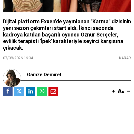
Dijital platform Exxen’de yayınlanan "Karma" dizisinin
yeni sezon çekimleri start aldı. İkinci sezonda
kadroya katılan başarılı oyuncu Öznur Serçeler,
evlilik terapisti 'İpek' karakteriyle seyirci karşısına
çıkacak.
07/08/2026 16:04
KARAR
Gamze Demirel