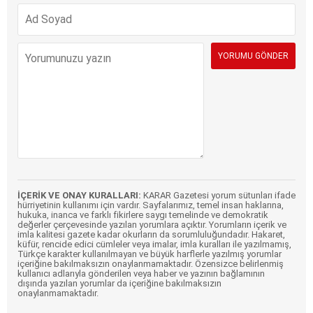
İÇERİK VE ONAY KURALLARI:
KARAR Gazetesi yorum sütunları ifade
hürriyetinin kullanımı için vardır. Sayfalarımız, temel insan haklarına,
hukuka, inanca ve farklı fikirlere saygı temelinde ve demokratik
değerler çerçevesinde yazılan yorumlara açıktır. Yorumların içerik ve
imla kalitesi gazete kadar okurların da sorumluluğundadır. Hakaret,
küfür, rencide edici cümleler veya imalar, imla kuralları ile yazılmamış,
Türkçe karakter kullanılmayan ve büyük harflerle yazılmış yorumlar
içeriğine bakılmaksızın onaylanmamaktadır. Özensizce belirlenmiş
kullanıcı adlarıyla gönderilen veya haber ve yazının bağlamının
dışında yazılan yorumlar da içeriğine bakılmaksızın
onaylanmamaktadır.