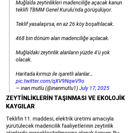
Muğla'da zeytinlikleri madenciliğe açacak kanun
teklifi TBMM Genel Kurulu'nda görüşülüyor.
Teklif yasalaşırsa, en az 26 köy boşaltılacak.
468 bin dönüm alan madenciliğe açılacak.
Muğla'daki zeytinlik alanların yüzde 4'ü yok
olacak.
Haritada kırmızı ile işaretli alanlar…
pic.twitter.com/qXV9NqwV9o
— inan mutlu (@inanmutlu1)
July 17, 2025
ZEYTİNLİKLERİN TAŞINMASI VE EKOLOJİK
KAYGILAR
Teklifin 11. maddesi, elektrik üretimi amacıyla
yürütülecek madencilik faaliyetlerinin zeytinlik
alanlarda gerçekleştirilmesine olanak tanıyor. Bu