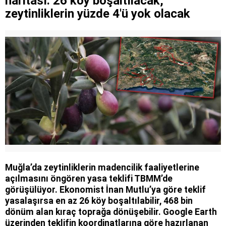
haritası: 26 köy boşaltılacak,
zeytinliklerin yüzde 4'ü yok olacak
Muğla’da zeytinliklerin madencilik faaliyetlerine
açılmasını öngören yasa teklifi TBMM’de
görüşülüyor. Ekonomist İnan Mutlu’ya göre teklif
yasalaşırsa en az 26 köy boşaltılabilir, 468 bin
dönüm alan kıraç toprağa dönüşebilir. Google Earth
üzerinden teklifin koordinatlarına göre hazırlanan