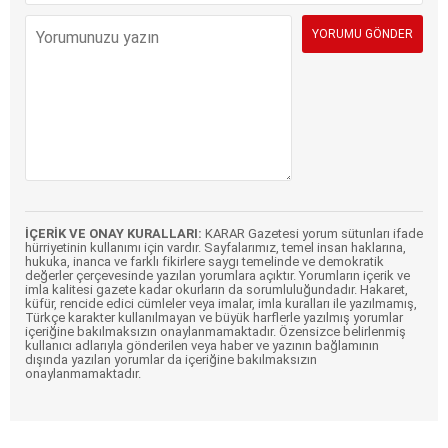
İÇERİK VE ONAY KURALLARI:
KARAR Gazetesi yorum sütunları ifade
hürriyetinin kullanımı için vardır. Sayfalarımız, temel insan haklarına,
hukuka, inanca ve farklı fikirlere saygı temelinde ve demokratik
değerler çerçevesinde yazılan yorumlara açıktır. Yorumların içerik ve
imla kalitesi gazete kadar okurların da sorumluluğundadır. Hakaret,
küfür, rencide edici cümleler veya imalar, imla kuralları ile yazılmamış,
Türkçe karakter kullanılmayan ve büyük harflerle yazılmış yorumlar
içeriğine bakılmaksızın onaylanmamaktadır. Özensizce belirlenmiş
kullanıcı adlarıyla gönderilen veya haber ve yazının bağlamının
dışında yazılan yorumlar da içeriğine bakılmaksızın
onaylanmamaktadır.