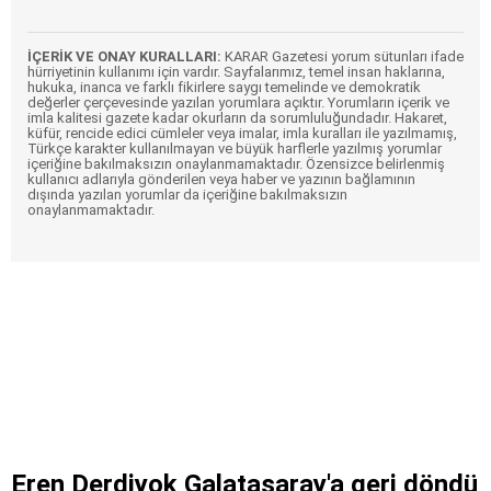
İÇERİK VE ONAY KURALLARI:
KARAR Gazetesi yorum sütunları ifade
hürriyetinin kullanımı için vardır. Sayfalarımız, temel insan haklarına,
hukuka, inanca ve farklı fikirlere saygı temelinde ve demokratik
değerler çerçevesinde yazılan yorumlara açıktır. Yorumların içerik ve
imla kalitesi gazete kadar okurların da sorumluluğundadır. Hakaret,
küfür, rencide edici cümleler veya imalar, imla kuralları ile yazılmamış,
Türkçe karakter kullanılmayan ve büyük harflerle yazılmış yorumlar
içeriğine bakılmaksızın onaylanmamaktadır. Özensizce belirlenmiş
kullanıcı adlarıyla gönderilen veya haber ve yazının bağlamının
dışında yazılan yorumlar da içeriğine bakılmaksızın
onaylanmamaktadır.
Eren Derdiyok Galatasaray'a geri döndü