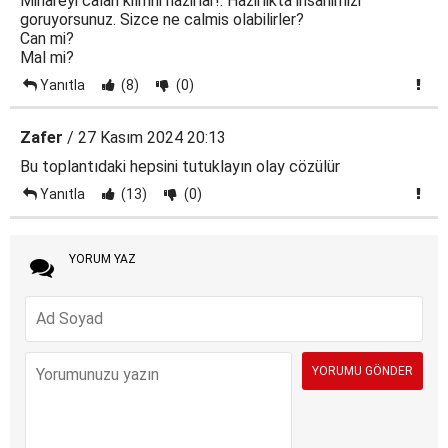
Minareyi calan kilifini hazirlar!. Hazirlikta insanimizi
goruyorsunuz. Sizce ne calmis olabilirler?
Can mi?
Mal mi?
Yanıtla
(8)
(0)
Zafer
/ 27 Kasım 2024 20:13
Bu toplantıdaki hepsini tutuklayın olay cözülür
Yanıtla
(13)
(0)
YORUM YAZ