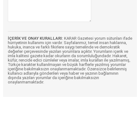
İÇERİK VE ONAY KURALLARI:
KARAR Gazetesi yorum sütunları ifade
hürriyetinin kullanımı için vardır. Sayfalarımız, temel insan haklarına,
hukuka, inanca ve farklı fikirlere saygı temelinde ve demokratik
değerler çerçevesinde yazılan yorumlara açıktır. Yorumların içerik ve
imla kalitesi gazete kadar okurların da sorumluluğundadır. Hakaret,
küfür, rencide edici cümleler veya imalar, imla kuralları ile yazılmamış,
Türkçe karakter kullanılmayan ve büyük harflerle yazılmış yorumlar
içeriğine bakılmaksızın onaylanmamaktadır. Özensizce belirlenmiş
kullanıcı adlarıyla gönderilen veya haber ve yazının bağlamının
dışında yazılan yorumlar da içeriğine bakılmaksızın
onaylanmamaktadır.