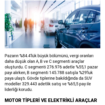
Pazarın %84.4’lük büyük bölümünü, vergi oranları
daha düşük olan A, B ve C segmenti araçlar
oluşturdu. C segmenti 276.976 adetle %55,1 pazar
payı alırken, B segmenti 145.788 satışla %29’luk
paya ulaştı. Gövde tiplerine bakıldığında da SUV
modeller 329.443 adetlik satış ve %65,5 pay ile
liderliği korudu.
MOTOR TİPLERİ VE ELEKTRİKLİ ARAÇLAR