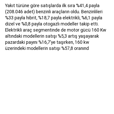
Yakıt türüne göre satışlarda ilk sıra %41,4 payla
(208.046 adet) benzinli araçların oldu. Benzinlileri
%33 payla hibrit, %18,7 payla elektrikli, %6,1 payla
dizel ve %0,8 payla otogazlı modeller takip etti.
Elektrikli araç segmentinde de motor gücü 160 Kw
altındaki modellerin satışı %5,3 artış yaşayarak
pazardaki payını %16,7’ye taşırken, 160 kw
üzerindeki modellerin satışı %57,8 oranınd