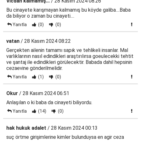
Vicdan kalmamış...
/ 28 Kasım 2024 08:26
Bu cinayete karışmayan kalmamış bu köyde galiba....Baba
da biliyor o zaman bu cinayeti....
Yanıtla
(0)
(0)
vatan
/ 28 Kasım 2024 08:22
Gerçekten ailenin tamamı sapık ve tehlikeli insanlar. Mal
varlıklarının nasıl edindikleri araştırılırsa goeulecekki tehtit
ve şantaj ile edindikleri görülecektir. Babada dahil hepsinin
cezaevine gönderilmelidir.
Yanıtla
(1)
(0)
Okur
/ 28 Kasım 2024 06:51
Anlaşılan o ki baba da cinayeti biliyordu.
Yanıtla
(14)
(0)
hak hukuk adalet
/ 28 Kasım 2024 00:13
suç örtme girişimlerine kimler bulunduysa en agir ceza