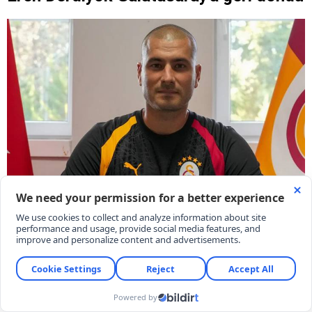
Galatasaray'ın eski golcüsü Eren Derdiyok, Sarı-
Kırmızılı ekibe antrenör olarak geri döndü.
07/08/2026 20:36