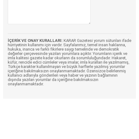
İÇERİK VE ONAY KURALLARI:
KARAR Gazetesi yorum sütunları ifade
hürriyetinin kullanımı için vardır. Sayfalarımız, temel insan haklarına,
hukuka, inanca ve farklı fikirlere saygı temelinde ve demokratik
değerler çerçevesinde yazılan yorumlara açıktır. Yorumların içerik ve
imla kalitesi gazete kadar okurların da sorumluluğundadır. Hakaret,
küfür, rencide edici cümleler veya imalar, imla kuralları ile yazılmamış,
Türkçe karakter kullanılmayan ve büyük harflerle yazılmış yorumlar
içeriğine bakılmaksızın onaylanmamaktadır. Özensizce belirlenmiş
kullanıcı adlarıyla gönderilen veya haber ve yazının bağlamının
dışında yazılan yorumlar da içeriğine bakılmaksızın
onaylanmamaktadır.