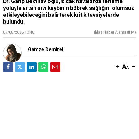
Dr. Garip Bekfilavioğlu, sıcak havalarda terleme
yoluyla artan sıvı kaybının böbrek sağlığını olumsuz
etkileyebileceğini belirterek kritik tavsiyelerde
bulundu.
07/08/2026 10:48
İhlas Haber Ajansı (IHA)
Gamze Demirel