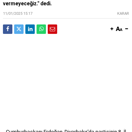
vermeyeceğiz." dedi.
11/01/2025 15:17
KARAR
Cumhurbaşkanı Erdoğan, Diyarbakır'da partisinin 8. İl