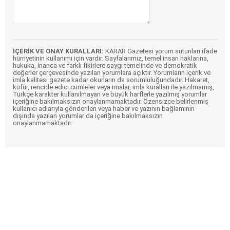
İÇERİK VE ONAY KURALLARI:
KARAR Gazetesi yorum sütunları ifade
hürriyetinin kullanımı için vardır. Sayfalarımız, temel insan haklarına,
hukuka, inanca ve farklı fikirlere saygı temelinde ve demokratik
değerler çerçevesinde yazılan yorumlara açıktır. Yorumların içerik ve
imla kalitesi gazete kadar okurların da sorumluluğundadır. Hakaret,
küfür, rencide edici cümleler veya imalar, imla kuralları ile yazılmamış,
Türkçe karakter kullanılmayan ve büyük harflerle yazılmış yorumlar
içeriğine bakılmaksızın onaylanmamaktadır. Özensizce belirlenmiş
kullanıcı adlarıyla gönderilen veya haber ve yazının bağlamının
dışında yazılan yorumlar da içeriğine bakılmaksızın
onaylanmamaktadır.