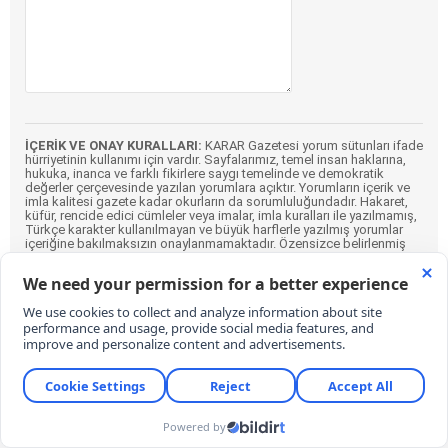
İÇERİK VE ONAY KURALLARI:
KARAR Gazetesi yorum sütunları ifade
hürriyetinin kullanımı için vardır. Sayfalarımız, temel insan haklarına,
hukuka, inanca ve farklı fikirlere saygı temelinde ve demokratik
değerler çerçevesinde yazılan yorumlara açıktır. Yorumların içerik ve
imla kalitesi gazete kadar okurların da sorumluluğundadır. Hakaret,
küfür, rencide edici cümleler veya imalar, imla kuralları ile yazılmamış,
Türkçe karakter kullanılmayan ve büyük harflerle yazılmış yorumlar
içeriğine bakılmaksızın onaylanmamaktadır. Özensizce belirlenmiş
kullanıcı adlarıyla gönderilen veya haber ve yazının bağlamının
dışında yazılan yorumlar da içeriğine bakılmaksızın
onaylanmamaktadır.