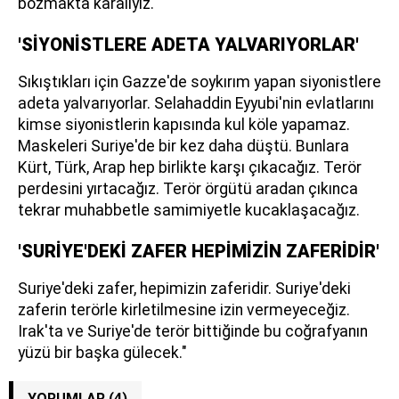
bozmakta karalıyız.
'SİYONİSTLERE ADETA YALVARIYORLAR'
Sıkıştıkları için Gazze'de soykırım yapan siyonistlere
adeta yalvarıyorlar. Selahaddin Eyyubi'nin evlatlarını
kimse siyonistlerin kapısında kul köle yapamaz.
Maskeleri Suriye'de bir kez daha düştü. Bunlara
Kürt, Türk, Arap hep birlikte karşı çıkacağız. Terör
perdesini yırtacağız. Terör örgütü aradan çıkınca
tekrar muhabbetle samimiyetle kucaklaşacağız.
'SURİYE'DEKİ ZAFER HEPİMİZİN ZAFERİDİR'
Suriye'deki zafer, hepimizin zaferidir. Suriye'deki
zaferin terörle kirletilmesine izin vermeyeceğiz.
Irak'ta ve Suriye'de terör bittiğinde bu coğrafyanın
yüzü bir başka gülecek."
YORUMLAR (4)