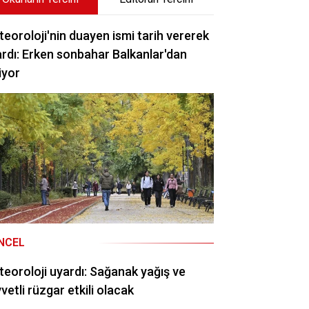
eoroloji'nin duayen ismi tarih vererek
rdı: Erken sonbahar Balkanlar'dan
iyor
NCEL
eoroloji uyardı: Sağanak yağış ve
vetli rüzgar etkili olacak