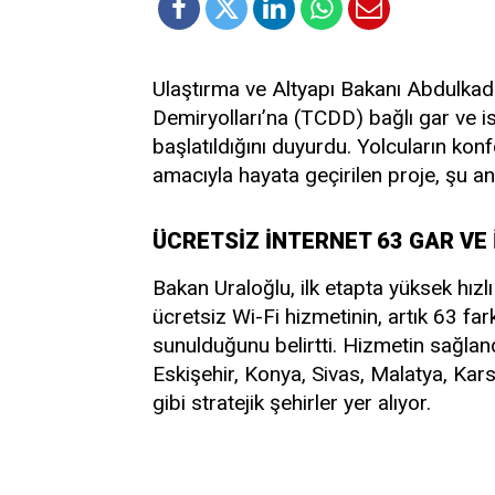
Ulaştırma ve Altyapı Bakanı Abdulkadi
Demiryolları’na (TCDD) bağlı gar ve i
başlatıldığını duyurdu. Yolcuların kon
amacıyla hayata geçirilen proje, şu an
ÜCRETSİZ İNTERNET 63 GAR VE
Bakan Uraloğlu, ilk etapta yüksek hız
ücretsiz Wi-Fi hizmetinin, artık 63 far
sunulduğunu belirtti. Hizmetin sağland
Eskişehir, Konya, Sivas, Malatya, Kar
gibi stratejik şehirler yer alıyor.