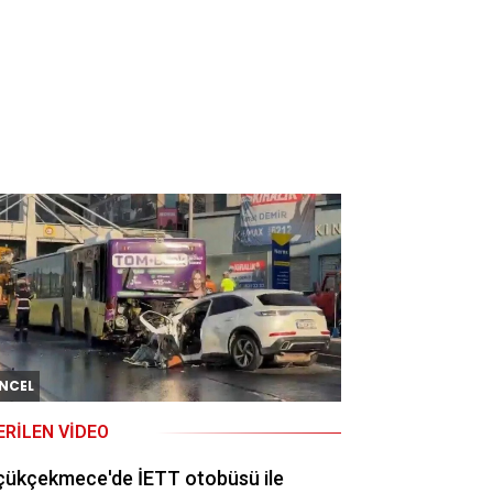
NCEL
ERILEN VIDEO
çükçekmece'de İETT otobüsü ile