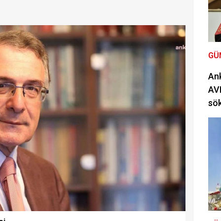
GÜ
Ank
AVM
sö