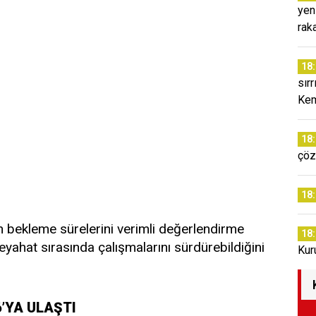
yen
rak
18
sır
Kem
18
çöz
18
n bekleme sürelerini verimli değerlendirme
18
seyahat sırasında çalışmalarını sürdürebildiğini
Kur
6’YA ULAŞTI