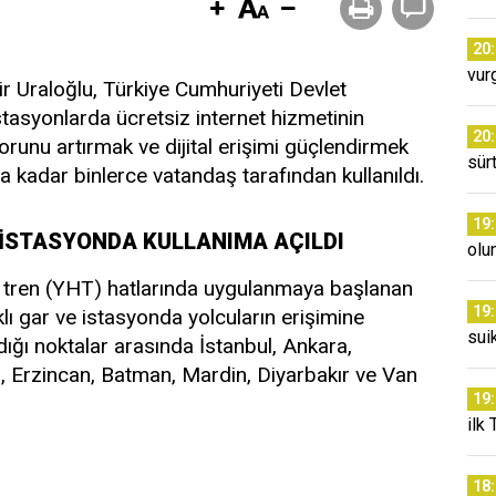
20
vur
r Uraloğlu, Türkiye Cumhuriyeti Devlet
stasyonlarda ücretsiz internet hizmetinin
20
forunu artırmak ve dijital erişimi güçlendirmek
sür
a kadar binlerce vatandaş tarafından kullanıldı.
19
 İSTASYONDA KULLANIMA AÇILDI
olu
lı tren (YHT) hatlarında uygulanmaya başlanan
19
klı gar ve istasyonda yolcuların erişimine
sui
ığı noktalar arasında İstanbul, Ankara,
s, Erzincan, Batman, Mardin, Diyarbakır ve Van
19
ilk 
18