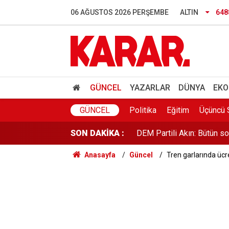
Hamas'tan ABD'ye İsrail ça
06 AĞUSTOS 2026 PERŞEMBE
ALTIN
648
Özel'den fezleke açıklamas
Anketlerde Elif Eralp sürpri
THY ve Koç'u sollayan He
GÜNCEL
YAZARLAR
DÜNYA
EKO
DEM Partili Akın: Bütün so
GÜNCEL
Politika
Eğitim
Üçüncü 
SON DAKİKA :
Deniz Harp Okulu’nda yan
Anasayfa
Güncel
Tren garlarında ücr
YENİ Parti Zonguldak Kuru
Avcılar Belediye Başkanı h