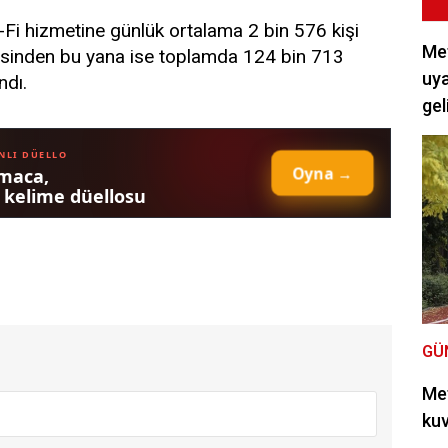
i-Fi hizmetine günlük ortalama 2 bin 576 kişi
Met
esinden bu yana ise toplamda 124 bin 713
uya
ndı.
gel
GÜ
Met
kuv