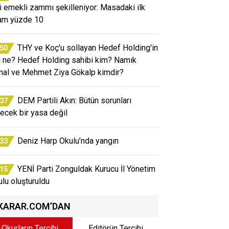
i emekli zammı şekilleniyor: Masadaki ilk
am yüzde 10
THY ve Koç'u sollayan Hedef Holding'in
:50
rı ne? Hedef Holding sahibi kim? Namık
al ve Mehmet Ziya Gökalp kimdir?
DEM Partili Akın: Bütün sorunları
:37
ecek bir yasa değil
Deniz Harp Okulu’nda yangın
:33
YENİ Parti Zonguldak Kurucu İl Yönetim
:15
ulu oluşturuldu
KARAR.COM’DAN
Okurların Tercihi
Editörün Tercihi