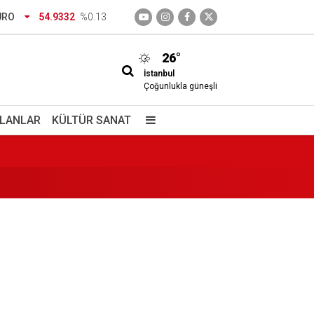
URO
54.9332
%0.13
26°
İstanbul
Çoğunlukla güneşli
 ve Mehmet Ziya Gökalp kimdir?
İLANLAR
KÜLTÜR SANAT