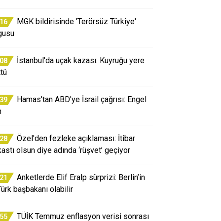
MGK bildirisinde 'Terörsüz Türkiye'
:16
gusu
İstanbul'da uçak kazası: Kuyruğu yere
:08
ttü
Hamas'tan ABD'ye İsrail çağrısı: Engel
:39
n
Özel'den fezleke açıklaması: İtibar
:28
kastı olsun diye adında ‘rüşvet’ geçiyor
Anketlerde Elif Eralp sürprizi: Berlin’in
:21
Türk başbakanı olabilir
TÜİK Temmuz enflasyon verisi sonrası
:55