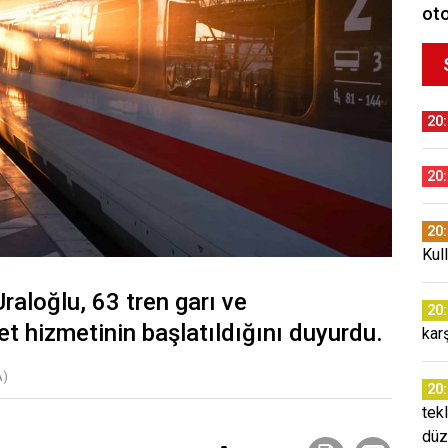
oto
20
20
20
Kul
raloğlu, 63 tren garı ve
20
t hizmetinin başlatıldığını duyurdu.
kar
A)
20
tekl
düz