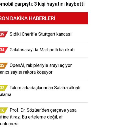
mobil çarpıştı: 3 kişi hayatını kaybetti
SON DAKIKA HABERLERI
Sidiki Cherif’e Stuttgart kancası
:39
Galatasaray’da Martinelli harekatı
:34
OpenAI, rakipleriyle arayı açıyor:
:33
lanıcı sayısı rekora koşuyor
Takım arkadaşlarından Salah’a alkışlı
:33
şılama
Prof. Dr. Sözüer’den çerçeve yasa
:16
ifine itiraz: Bu erteleme değil, af
enlemesi