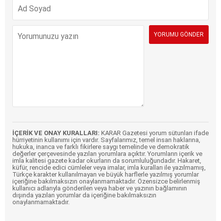
İÇERİK VE ONAY KURALLARI:
KARAR Gazetesi yorum sütunları ifade
hürriyetinin kullanımı için vardır. Sayfalarımız, temel insan haklarına,
hukuka, inanca ve farklı fikirlere saygı temelinde ve demokratik
değerler çerçevesinde yazılan yorumlara açıktır. Yorumların içerik ve
imla kalitesi gazete kadar okurların da sorumluluğundadır. Hakaret,
küfür, rencide edici cümleler veya imalar, imla kuralları ile yazılmamış,
Türkçe karakter kullanılmayan ve büyük harflerle yazılmış yorumlar
içeriğine bakılmaksızın onaylanmamaktadır. Özensizce belirlenmiş
kullanıcı adlarıyla gönderilen veya haber ve yazının bağlamının
dışında yazılan yorumlar da içeriğine bakılmaksızın
onaylanmamaktadır.