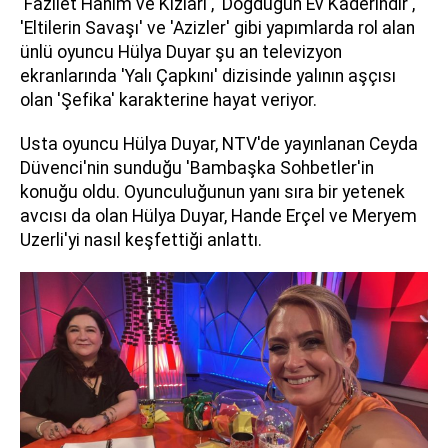
'Fazilet Hanım ve Kızları', 'Doğduğun Ev Kaderindir',
'Eltilerin Savaşı' ve 'Azizler' gibi yapımlarda rol alan
ünlü oyuncu Hülya Duyar şu an televizyon
ekranlarında 'Yalı Çapkını' dizisinde yalının aşçısı
olan 'Şefika' karakterine hayat veriyor.
Usta oyuncu Hülya Duyar, NTV'de yayınlanan Ceyda
Düvenci'nin sunduğu 'Bambaşka Sohbetler'in
konuğu oldu. Oyunculuğunun yanı sıra bir yetenek
avcısı da olan Hülya Duyar, Hande Erçel ve Meryem
Uzerli'yi nasıl keşfettiği anlattı.