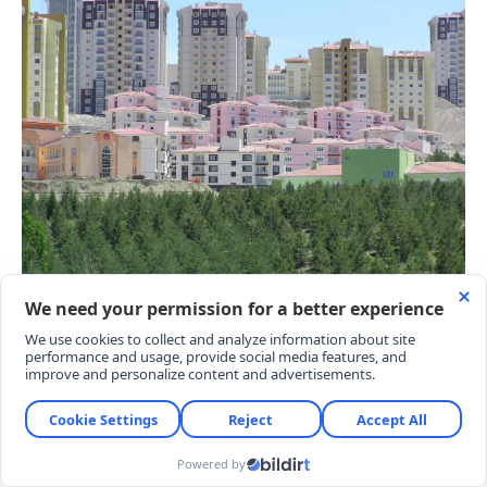
Emekliler: Hiçbir ek geliri olmayan ve brüt 200
metrekareyi aşmayan tek evi bulunan emekliler.
Geliri Olmayanlar: İşsizler ve ev hanımları gibi hiçbir
düzenli geliri bulunmayan vatandaşlar.
Engelliler: Engellilik durumunu ilgili raporlarla
belgelendiren bireyler.