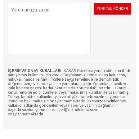
İÇERİK VE ONAY KURALLARI:
KARAR Gazetesi yorum sütunları ifade
hürriyetinin kullanımı için vardır. Sayfalarımız, temel insan haklarına,
hukuka, inanca ve farklı fikirlere saygı temelinde ve demokratik
değerler çerçevesinde yazılan yorumlara açıktır. Yorumların içerik ve
imla kalitesi gazete kadar okurların da sorumluluğundadır. Hakaret,
küfür, rencide edici cümleler veya imalar, imla kuralları ile yazılmamış,
Türkçe karakter kullanılmayan ve büyük harflerle yazılmış yorumlar
içeriğine bakılmaksızın onaylanmamaktadır. Özensizce belirlenmiş
kullanıcı adlarıyla gönderilen veya haber ve yazının bağlamının
dışında yazılan yorumlar da içeriğine bakılmaksızın
onaylanmamaktadır.