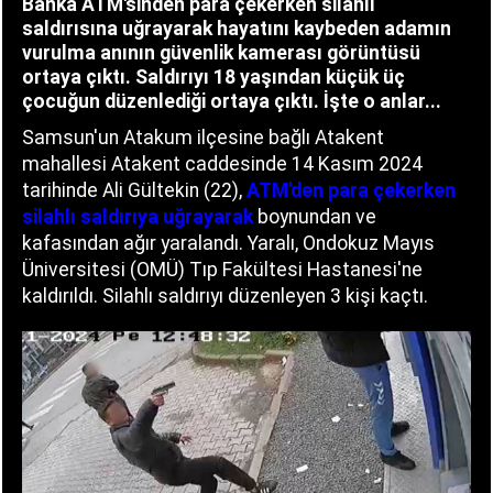
Banka ATM'sinden para çekerken silahlı
saldırısına uğrayarak hayatını kaybeden adamın
vurulma anının güvenlik kamerası görüntüsü
ortaya çıktı. Saldırıyı 18 yaşından küçük üç
çocuğun düzenlediği ortaya çıktı. İşte o anlar...
Samsun'un Atakum ilçesine bağlı Atakent
mahallesi Atakent caddesinde 14 Kasım 2024
tarihinde Ali Gültekin (22),
ATM'den para çekerken
silahlı saldırıya uğrayarak
boynundan ve
kafasından ağır yaralandı. Yaralı, Ondokuz Mayıs
Üniversitesi (OMÜ) Tıp Fakültesi Hastanesi'ne
kaldırıldı. Silahlı saldırıyı düzenleyen 3 kişi kaçtı.