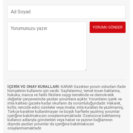
İÇERİK VE ONAY KURALLARI:
KARAR Gazetesi yorum sütunları ifade
hürriyetinin kullanımı için vardır. Sayfalarımız, temel insan haklarına,
hukuka, inanca ve farklı fikirlere saygı temelinde ve demokratik
değerler çerçevesinde yazılan yorumlara açıktır. Yorumların içerik ve
imla kalitesi gazete kadar okurların da sorumluluğundadır. Hakaret,
küfür, rencide edici cümleler veya imalar, imla kuralları ile yazılmamış,
Türkçe karakter kullanılmayan ve büyük harflerle yazılmış yorumlar
içeriğine bakılmaksızın onaylanmamaktadır. Özensizce belirlenmiş
kullanıcı adlarıyla gönderilen veya haber ve yazının bağlamının
dışında yazılan yorumlar da içeriğine bakılmaksızın
onaylanmamaktadır.