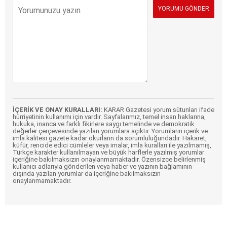
İÇERİK VE ONAY KURALLARI:
KARAR Gazetesi yorum sütunları ifade
hürriyetinin kullanımı için vardır. Sayfalarımız, temel insan haklarına,
hukuka, inanca ve farklı fikirlere saygı temelinde ve demokratik
değerler çerçevesinde yazılan yorumlara açıktır. Yorumların içerik ve
imla kalitesi gazete kadar okurların da sorumluluğundadır. Hakaret,
küfür, rencide edici cümleler veya imalar, imla kuralları ile yazılmamış,
Türkçe karakter kullanılmayan ve büyük harflerle yazılmış yorumlar
içeriğine bakılmaksızın onaylanmamaktadır. Özensizce belirlenmiş
kullanıcı adlarıyla gönderilen veya haber ve yazının bağlamının
dışında yazılan yorumlar da içeriğine bakılmaksızın
onaylanmamaktadır.