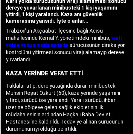
Karlı yolda sürücüsünün virajı alamaması sonucu
dereye yuvarlanan minibüsteki 1 kişi yaşamını
yitirdi, 1 kişi yaralandı. Kaza anı güvenlik
kamerasına yansıdı. İşte o anlar...
Trabzon'un Akçaabat ilçesine bağlı Acısu
mahallesinde Kemal Y. yönetimdeki minibüs,
karlı
yolda yokuş indiği esnada
sürücüsünün direksiyon
kontrolünü yitirmesi sonucu virajı alamayıp dereye
yuvarlandı.
KAZA YERİNDE VEFAT ETTİ
Taklalar atıp, dere yatağında duran minibüsteki
Muhsin Reşat Özkurt (60), kaza yerinde yaşamını
yitirdi, sürücü ise yaralandı. Yaralı sürücü, ihbar
üzerine bölgeye gelen sağlık ekiplerinin ilk
müdahalesinin ardından Haçkalı Baba Devlet
Hastanesi'ne kaldırıldı. Tedaviye alınan sürücünün
durumunun iyi olduğu belirtildi.