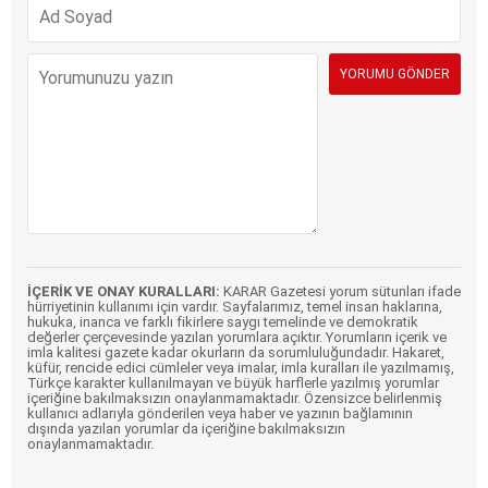
İÇERİK VE ONAY KURALLARI:
KARAR Gazetesi yorum sütunları ifade
hürriyetinin kullanımı için vardır. Sayfalarımız, temel insan haklarına,
hukuka, inanca ve farklı fikirlere saygı temelinde ve demokratik
değerler çerçevesinde yazılan yorumlara açıktır. Yorumların içerik ve
imla kalitesi gazete kadar okurların da sorumluluğundadır. Hakaret,
küfür, rencide edici cümleler veya imalar, imla kuralları ile yazılmamış,
Türkçe karakter kullanılmayan ve büyük harflerle yazılmış yorumlar
içeriğine bakılmaksızın onaylanmamaktadır. Özensizce belirlenmiş
kullanıcı adlarıyla gönderilen veya haber ve yazının bağlamının
dışında yazılan yorumlar da içeriğine bakılmaksızın
onaylanmamaktadır.