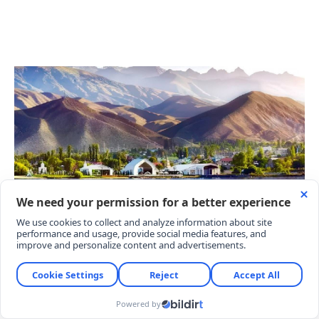
Kırgızistan ekonomisi ve istihdamının ana
direklerinden olan göl çevresi, devletin yürüttüğü
yeni altyapı ve konaklama projeleri ile 4 mevsim
hizmette olan uluslararası bir cazibe merkezi
oluyor.