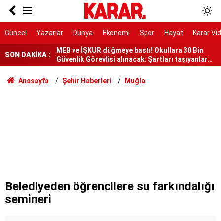
3 tonluk hasat için bismillah denildi!
MEB ve İŞKUR düğmeye bastı! Okullara 30 Bin
Güncel
Yazarlar
Dünya
Ekonomi
Spor
Hayat
Karar Vi
Güvenlik Görevlisi alınacak: Şartları taşıyanlar
hemen başvursun
4 mevsim donmuyor, UNESCO listesinde yer
SON DAKİKA :
alıyor!
Sakin bir yaz kaçamağı isteyen kendini buraya
Anasayfa
Şehir Haberleri
Muğla
atıyor!
MEB'den beklenen açıklama geldi mi? 2026-2027
AÖL açık lise kayıtları ne zaman başlayacak?
Uluslararası mezunlara 2 yıla kadar ikamet izni
Taha Akyol yazdı: Çözüm ve seçim
Ulvi Saran yazdı: Muhammed Salah,
Trabzonspor için bir kurtarıcı mı?
Belediyeden öğrencilere su farkındalığı
semineri