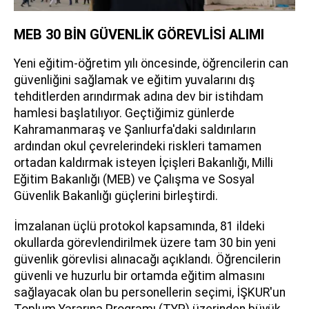
MEB 30 BİN GÜVENLİK GÖREVLİSİ ALIMI
Yeni eğitim-öğretim yılı öncesinde, öğrencilerin can
güvenliğini sağlamak ve eğitim yuvalarını dış
tehditlerden arındırmak adına dev bir istihdam
hamlesi başlatılıyor. Geçtiğimiz günlerde
Kahramanmaraş ve Şanlıurfa'daki saldırıların
ardından okul çevrelerindeki riskleri tamamen
ortadan kaldırmak isteyen İçişleri Bakanlığı, Milli
Eğitim Bakanlığı (MEB) ve Çalışma ve Sosyal
Güvenlik Bakanlığı güçlerini birleştirdi.
İmzalanan üçlü protokol kapsamında, 81 ildeki
okullarda görevlendirilmek üzere tam 30 bin yeni
güvenlik görevlisi alınacağı açıklandı. Öğrencilerin
güvenli ve huzurlu bir ortamda eğitim almasını
sağlayacak olan bu personellerin seçimi, İŞKUR'un
Toplum Yararına Programı (TYP) üzerinden büyük