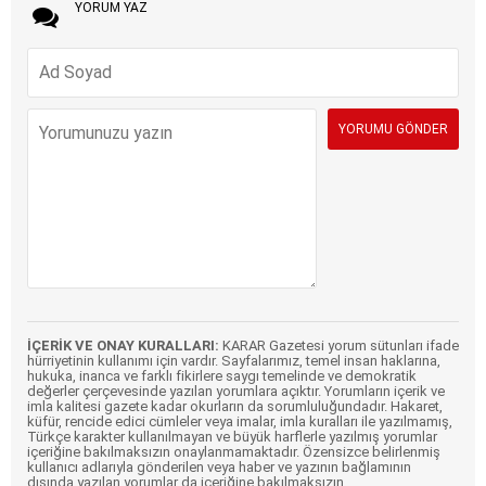
YORUM YAZ
İÇERİK VE ONAY KURALLARI:
KARAR Gazetesi yorum sütunları ifade
hürriyetinin kullanımı için vardır. Sayfalarımız, temel insan haklarına,
hukuka, inanca ve farklı fikirlere saygı temelinde ve demokratik
değerler çerçevesinde yazılan yorumlara açıktır. Yorumların içerik ve
imla kalitesi gazete kadar okurların da sorumluluğundadır. Hakaret,
küfür, rencide edici cümleler veya imalar, imla kuralları ile yazılmamış,
Türkçe karakter kullanılmayan ve büyük harflerle yazılmış yorumlar
içeriğine bakılmaksızın onaylanmamaktadır. Özensizce belirlenmiş
kullanıcı adlarıyla gönderilen veya haber ve yazının bağlamının
dışında yazılan yorumlar da içeriğine bakılmaksızın