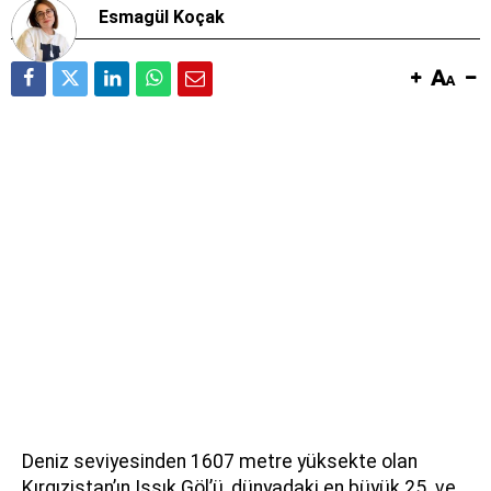
Esmagül Koçak
Deniz seviyesinden 1607 metre yüksekte olan
Kırgızistan’ın Issık Göl’ü, dünyadaki en büyük 25. ve