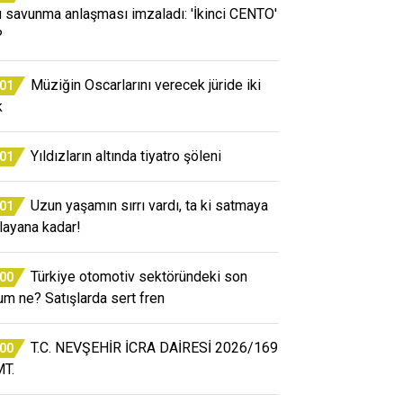
ü savunma anlaşması imzaladı: 'İkinci CENTO'
?
Müziğin Oscarlarını verecek jüride iki
:01
k
Yıldızların altında tiyatro şöleni
:01
Uzun yaşamın sırrı vardı, ta ki satmaya
:01
layana kadar!
Türkiye otomotiv sektöründeki son
:00
um ne? Satışlarda sert fren
T.C. NEVŞEHİR İCRA DAİRESİ 2026/169
:00
T.