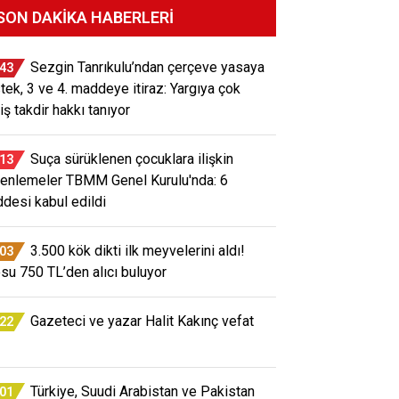
SON DAKIKA HABERLERI
Sezgin Tanrıkulu’ndan çerçeve yasaya
:43
tek, 3 ve 4. maddeye itiraz: Yargıya çok
iş takdir hakkı tanıyor
Suça sürüklenen çocuklara ilişkin
:13
enlemeler TBMM Genel Kurulu'nda: 6
desi kabul edildi
3.500 kök dikti ilk meyvelerini aldı!
:03
osu 750 TL’den alıcı buluyor
Gazeteci ve yazar Halit Kakınç vefat
:22
Türkiye, Suudi Arabistan ve Pakistan
:01