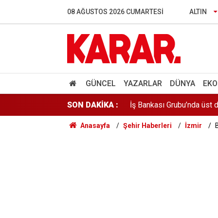
Gazeteci ve yazar Halit Ka
08 AĞUSTOS 2026 CUMARTESI
ALTIN
Türkiye, Suudi Arabistan 
İstanbul'da gece boyu nem
İş Bankası Grubu’nda üst 
GÜNCEL
YAZARLAR
DÜNYA
EKO
SON DAKİKA :
ÖSYM'den kalp masajıyla h
Anasayfa
Şehir Haberleri
İzmir
B
Rusya açıklarındaki Türk g
Yeni Parti'nin MHP'ye Dem