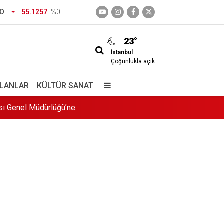
RO
55.1257
%0
23°
İstanbul
Çoğunlukla açık
ası Genel Müdürlüğü’ne
İLANLAR
KÜLTÜR SANAT
a geldi