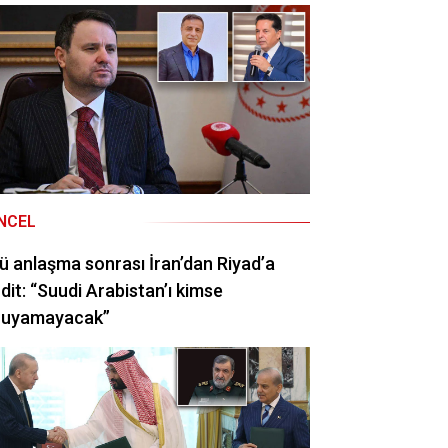
NCEL
ü anlaşma sonrası İran’dan Riyad’a
dit: “Suudi Arabistan’ı kimse
ruyamayacak”