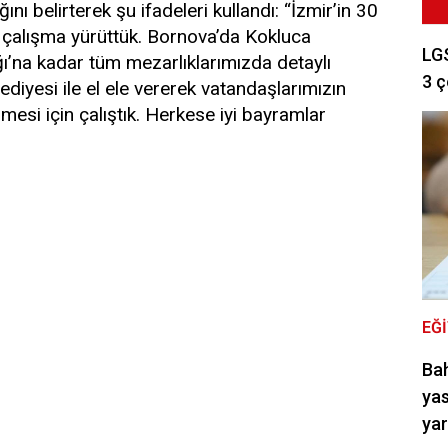
ını belirterek şu ifadeleri kullandı: “İzmir’in 30
 çalışma yürüttük. Bornova’da Kokluca
LGS
ı’na kadar tüm mezarlıklarımızda detaylı
3 ç
ediyesi ile el ele vererek vatandaşlarımızın
lmesi için çalıştık. Herkese iyi bayramlar
EĞ
Bah
yas
ya