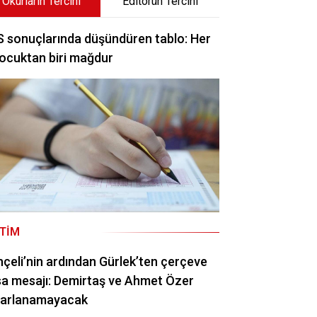
Okurların Tercihi
Editörün Tercihi
 sonuçlarında düşündüren tablo: Her
ocuktan biri mağdur
ITIM
çeli’nin ardından Gürlek’ten çerçeve
a mesajı: Demirtaş ve Ahmet Özer
rarlanamayacak