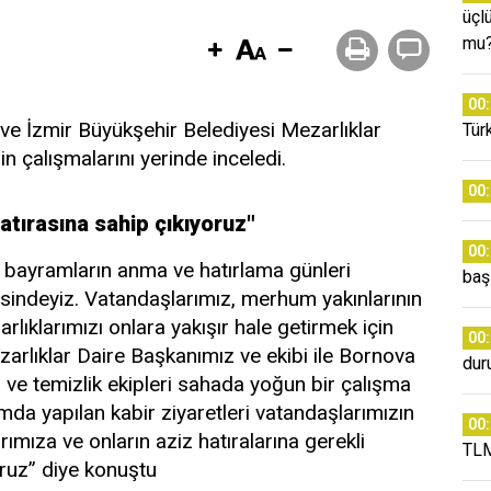
üçl
mu
00
e İzmir Büyükşehir Belediyesi Mezarlıklar
Tür
in çalışmalarını yerinde inceledi.
00
atırasına sahip çıkıyoruz"
00
 bayramların anma ve hatırlama günleri
baş
sindeyiz. Vatandaşlarımız, merhum yakınlarının
rlıklarımızı onlara yakışır hale getirmek için
00
zarlıklar Daire Başkanımız ve ekibi ile Bornova
dur
er ve temizlik ekipleri sahada yoğun bir çalışma
amda yapılan kabir ziyaretleri vatandaşlarımızın
00
ımıza ve onların aziz hatıralarına gerekli
TLM
ruz” diye konuştu