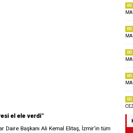
00
MA
00
MA
00
MA
00
MA
00
CE
esi el ele verdi”
r Daire Başkanı Ali Kemal Elitaş, İzmir’in tüm