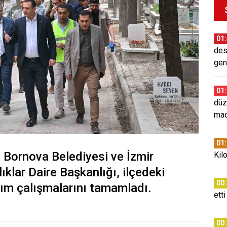
01
des
gen
01
düz
mad
01
Bornova Belediyesi ve İzmir
Kil
klar Daire Başkanlığı, ilçedeki
00
kım çalışmalarını tamamladı.
etti
00