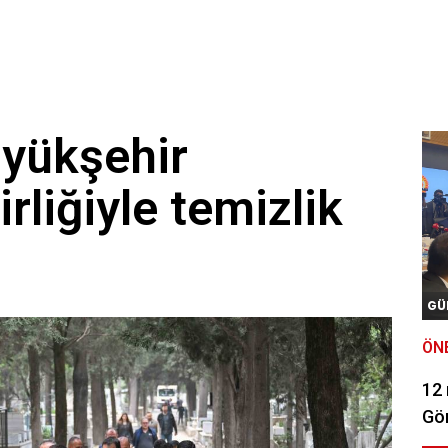
yükşehir
irliğiyle temizlik
GÜ
ÖN
12
Gör