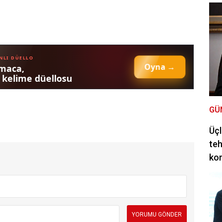
GÜ
Üçl
teh
ko