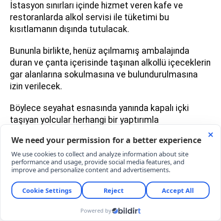
İstasyon sınırları içinde hizmet veren kafe ve
restoranlarda alkol servisi ile tüketimi bu
kısıtlamanın dışında tutulacak.
Bununla birlikte, henüz açılmamış ambalajında
duran ve çanta içerisinde taşınan alkollü içeceklerin
gar alanlarına sokulmasına ve bulundurulmasına
izin verilecek.
Böylece seyahat esnasında yanında kapalı içki
taşıyan yolcular herhangi bir yaptırımla
karşılaşmayacak.
KURALI İHLAL EDENLERE POLİS ZORUYLA
KALICI GİRİŞ YASAĞI
Yasağın sahadaki denetimi, Deutsche Bahn
bünyesindeki özel güvenlik personeli ile emniyet
teşkilatına bağlı polis ekipleri tarafından ortaklaşa