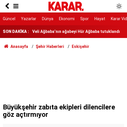
Bir vatan vazifesi
Veli Ağbaba’nın ağabeyi Hür Ağbaba tutuklandı
Güncel
Yazarlar
Dünya
Ekonomi
Spor
Hayat
Karar Vi
Antalya Büyükşehir soruşturmasında 2 kişi
SON DAKİKA :
serbest
Salah neden Trabzonspor’u seçti?
Anasayfa
Şehir Haberleri
Eskişehir
Bu erteleme değil, af düzenlemesi
MGK bildirisinde 'Terörsüz Türkiye' vurgusu
Hamas'tan ABD'ye İsrail çağrısı: Engel olun
İtibar suikastı olsun diye adında ‘rüşvet’
geçiyor
Büyükşehir zabıta ekipleri dilencilere
göz açtırmıyor