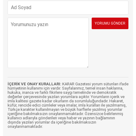
İÇERİK VE ONAY KURALLARI:
KARAR Gazetesi yorum sütunları ifade
hürriyetinin kullanımı için vardır. Sayfalarımız, temel insan haklarına,
hukuka, inanca ve farklı fikirlere saygı temelinde ve demokratik
değerler çerçevesinde yazılan yorumlara açıktır. Yorumların içerik ve
imla kalitesi gazete kadar okurların da sorumluluğundadır. Hakaret,
küfür, rencide edici cümleler veya imalar, imla kuralları ile yazılmamış,
Türkçe karakter kullanılmayan ve büyük harflerle yazılmış yorumlar
içeriğine bakılmaksızın onaylanmamaktadır. Özensizce belirlenmiş
kullanıcı adlarıyla gönderilen veya haber ve yazının bağlamının
dışında yazılan yorumlar da içeriğine bakılmaksızın
onaylanmamaktadır.