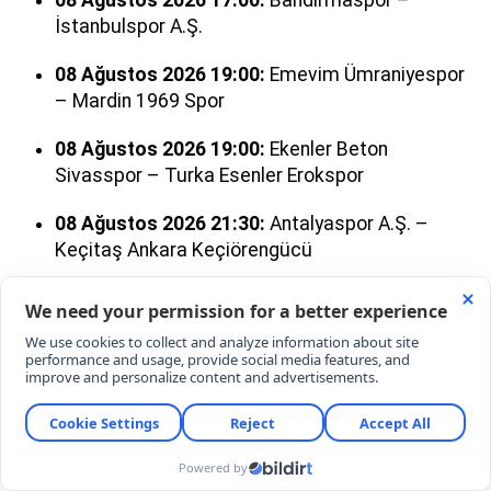
İstanbulspor A.Ş.
08 Ağustos 2026 19:00:
Emevim Ümraniyespor
– Mardin 1969 Spor
08 Ağustos 2026 19:00:
Ekenler Beton
Sivasspor – Turka Esenler Erokspor
08 Ağustos 2026 21:30:
Antalyaspor A.Ş. –
Keçitaş Ankara Keçiörengücü
09 Ağustos 2026 19:00:
Alagöz Holding Iğdır
Futbol Kulübü – Mısırlıcom.tr Fatih Karagümrük
A.Ş.
09 Ağustos 2026 19:00:
SMS Grup Sarıyer –
Muğlaspor Kulübü
09 Ağustos 2026 21:30:
Van Spor Futbol