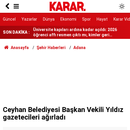
En sıcak saatlerde çalışma kısıtlansın
Üniversite kapıları ardına kadar açıldı: 2026
Güncel
Yazarlar
Dünya
Ekonomi
Spor
Hayat
Karar Vi
öğrenci affı resmen çıktı mı, kimler geri
dönebilecek?
Çorum'da akrabalar arasında 'kız kaçırma'
SON DAKİKA :
kavgası
'Siyasi iradeyi ortaya koydular'
Anasayfa
Şehir Haberleri
Adana
'Sadece silah bırakmak yetmez'
Başpehlivan Serhat Elvan'a akaryakıt
istasyonunda saldırı
Kullanılmayan hizmetin faturası da geldi
Erbakan: Mekke Anlaşması Türkiye’yi sorunun
parçası haline getirebilir
Ceyhan Belediyesi Başkan Vekili Yıldız
gazetecileri ağırladı