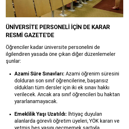
ÜNİVERSİTE PERSONELİ İÇİN DE KARAR
RESMİ GAZETE'DE
Öğrenciler kadar üniversite personelini de
ilgilendiren yasada öne çıkan diğer düzenlemeler
şunlar:
Azami Süre Sınavları:
Azami öğrenim süresini
dolduran son sınıf öğrencilerine, başarısız
oldukları tüm dersler için iki ek sınav hakkı
verilecek. Ancak ara sınıf öğrencileri bu haktan
yararlanamayacak.
Emeklilik Yaşı Uzatıldı:
İhtiyaç duyulan
alanlarda görevli öğretim üyeleri, YÖK kararı ve
yetmiş beş yaşını geçmemek şartıyla