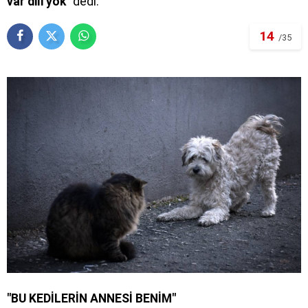
var dili yok"
dedi.
14
/35
"BU KEDİLERİN ANNESİ BENİM"