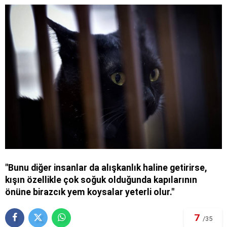
"Bunu diğer insanlar da alışkanlık haline getirirse,
kışın özellikle çok soğuk olduğunda kapılarının
önüne birazcık yem koysalar yeterli olur."
7
/35