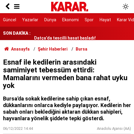
Bakanlıktan Doğan ailesine destek
Prof. Dr. Özgenç’ten Demirtaş yorumu
Güncel
Yazarlar
Dünya
Ekonomi
Spor
Hayat
Karar Vi
SON DAKİKA :
Datça’da tescilli hasat başladı!
YENİ Parti'den 'yeni nesil siyaset' çıkışı
Anasayfa
Şehir Haberleri
Bursa
Kuraklığa kafa tutuyor, hem bitkisi hem yağı
Esnaf ile kedilerin arasındaki
kullanılıyor!
samimiyet tebessüm ettirdi:
Mamalarını vermeden bana rahat uyku
yok
Bursa'da sokak kedilerine sahip çıkan esnaf,
dükkanlarını onlarca kediyle paylaşıyor. Kedilerin her
sabah onları beklediğini aktaran dükkan sahipleri,
hayvanlara yönelik şiddete tepki gösterdi.
06/12/2022 14:44
Anadolu Ajansı (AA)