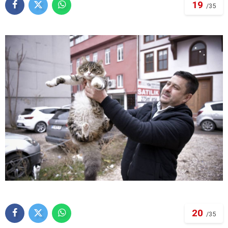
19
/35
20
/35