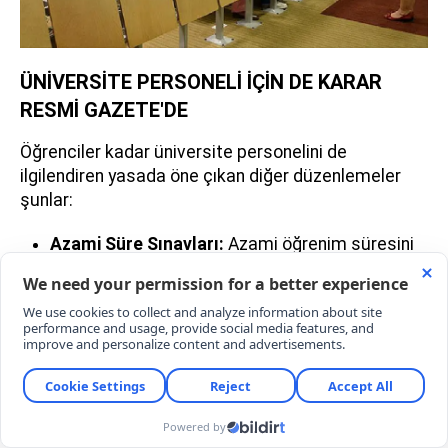
ÜNİVERSİTE PERSONELİ İÇİN DE KARAR
RESMİ GAZETE'DE
Öğrenciler kadar üniversite personelini de
ilgilendiren yasada öne çıkan diğer düzenlemeler
şunlar:
Azami Süre Sınavları:
Azami öğrenim süresini
dolduran son sınıf öğrencilerine, başarısız
oldukları tüm dersler için iki ek sınav hakkı
verilecek. Ancak ara sınıf öğrencileri bu haktan
yararlanamayacak.
Emeklilik Yaşı Uzatıldı:
İhtiyaç duyulan
alanlarda görevli öğretim üyeleri, YÖK kararı ve
yetmiş beş yaşını geçmemek şartıyla