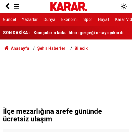
Okula dönüş için verilen süre belli oldu
Komşuların koku ihbarı gerçeği ortaya çıkardı
Güncel
Yazarlar
Dünya
Ekonomi
Spor
Hayat
Karar Vi
SON DAKİKA :
YKS tercihleri yarın sona eriyor
Ankara'da drift yapanlara milyonluk ceza
Anasayfa
Şehir Haberleri
Bilecik
Balkon çöktü, bina tahliye edildi
YENİ Parti'nin 'Çerçeve Yasa' kararı belli oldu
5 il için sel uyarısı
EGM 6250 yeni kadro ihdası ne anlama geliyor?
Açıktan memur alımı olacak mı, Hangi rütbeler
İlçe mezarlığına arefe gününde
açıldı?
ücretsiz ulaşım