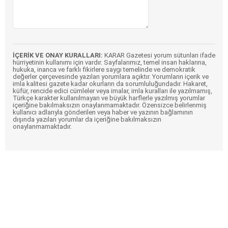
İÇERİK VE ONAY KURALLARI:
KARAR Gazetesi yorum sütunları ifade
hürriyetinin kullanımı için vardır. Sayfalarımız, temel insan haklarına,
hukuka, inanca ve farklı fikirlere saygı temelinde ve demokratik
değerler çerçevesinde yazılan yorumlara açıktır. Yorumların içerik ve
imla kalitesi gazete kadar okurların da sorumluluğundadır. Hakaret,
küfür, rencide edici cümleler veya imalar, imla kuralları ile yazılmamış,
Türkçe karakter kullanılmayan ve büyük harflerle yazılmış yorumlar
içeriğine bakılmaksızın onaylanmamaktadır. Özensizce belirlenmiş
kullanıcı adlarıyla gönderilen veya haber ve yazının bağlamının
dışında yazılan yorumlar da içeriğine bakılmaksızın
onaylanmamaktadır.