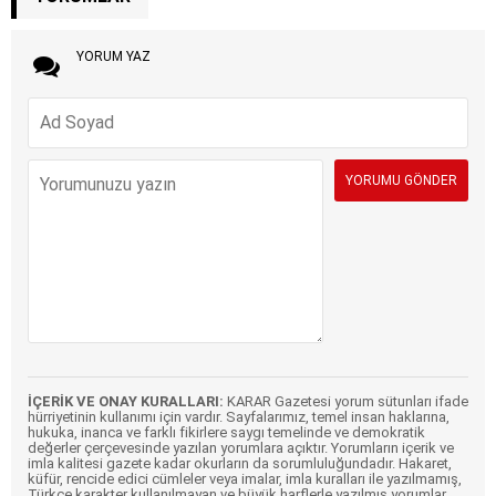
YORUM YAZ
İÇERİK VE ONAY KURALLARI:
KARAR Gazetesi yorum sütunları ifade
hürriyetinin kullanımı için vardır. Sayfalarımız, temel insan haklarına,
hukuka, inanca ve farklı fikirlere saygı temelinde ve demokratik
değerler çerçevesinde yazılan yorumlara açıktır. Yorumların içerik ve
imla kalitesi gazete kadar okurların da sorumluluğundadır. Hakaret,
küfür, rencide edici cümleler veya imalar, imla kuralları ile yazılmamış,
Türkçe karakter kullanılmayan ve büyük harflerle yazılmış yorumlar