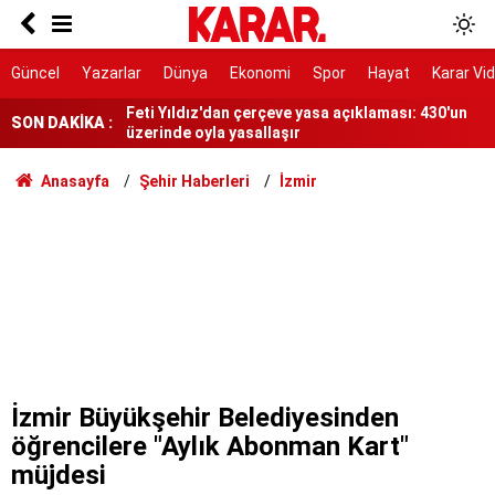
Tatile giden büyülenip dönüyor!
Feti Yıldız'dan çerçeve yasa açıklaması: 430'un
Güncel
Yazarlar
Dünya
Ekonomi
Spor
Hayat
Karar Vi
üzerinde oyla yasallaşır
SON DAKİKA :
Nilda'nın hayatını kaybettiği saldırı kamerada
Öğle saatlerinde çalışmak yasaklandı
Anasayfa
Şehir Haberleri
İzmir
Erbakan'dan kademeli emeklilik çağrısı:
Mağduriyet artık giderilmeli
Kavurucu sıcaklara sağanak ve rüzgar arası
İzmir'de "kız meselesi" kavgası
MGK'da gündem Terörsüz Türkiye
İzmir Büyükşehir Belediyesinden
öğrencilere "Aylık Abonman Kart"
müjdesi