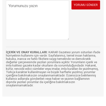
İÇERİK VE ONAY KURALLARI:
KARAR Gazetesi yorum sütunları ifade
hürriyetinin kullanımı için vardır. Sayfalarımız, temel insan haklarına,
hukuka, inanca ve farklı fikirlere saygı temelinde ve demokratik
değerler çerçevesinde yazılan yorumlara açıktır. Yorumların içerik ve
imla kalitesi gazete kadar okurların da sorumluluğundadır. Hakaret,
küfür, rencide edici cümleler veya imalar, imla kuralları ile yazılmamış,
Türkçe karakter kullanılmayan ve büyük harflerle yazılmış yorumlar
içeriğine bakılmaksızın onaylanmamaktadır. Özensizce belirlenmiş
kullanıcı adlarıyla gönderilen veya haber ve yazının bağlamının
dışında yazılan yorumlar da içeriğine bakılmaksızın
onaylanmamaktadır.