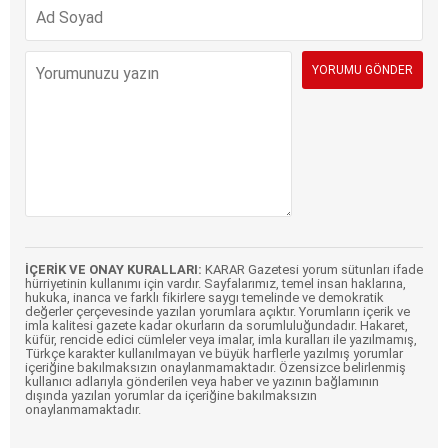
İÇERİK VE ONAY KURALLARI:
KARAR Gazetesi yorum sütunları ifade
hürriyetinin kullanımı için vardır. Sayfalarımız, temel insan haklarına,
hukuka, inanca ve farklı fikirlere saygı temelinde ve demokratik
değerler çerçevesinde yazılan yorumlara açıktır. Yorumların içerik ve
imla kalitesi gazete kadar okurların da sorumluluğundadır. Hakaret,
küfür, rencide edici cümleler veya imalar, imla kuralları ile yazılmamış,
Türkçe karakter kullanılmayan ve büyük harflerle yazılmış yorumlar
içeriğine bakılmaksızın onaylanmamaktadır. Özensizce belirlenmiş
kullanıcı adlarıyla gönderilen veya haber ve yazının bağlamının
dışında yazılan yorumlar da içeriğine bakılmaksızın
onaylanmamaktadır.