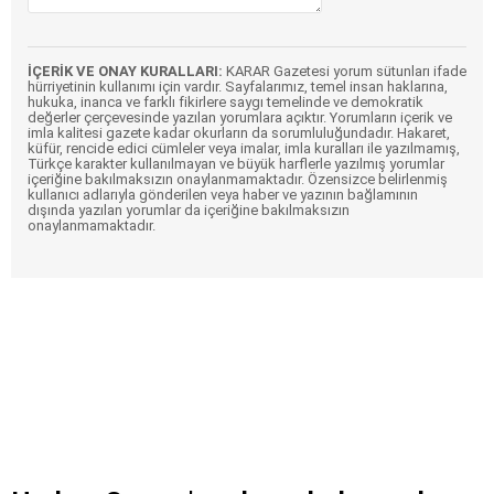
İÇERİK VE ONAY KURALLARI:
KARAR Gazetesi yorum sütunları ifade
hürriyetinin kullanımı için vardır. Sayfalarımız, temel insan haklarına,
hukuka, inanca ve farklı fikirlere saygı temelinde ve demokratik
değerler çerçevesinde yazılan yorumlara açıktır. Yorumların içerik ve
imla kalitesi gazete kadar okurların da sorumluluğundadır. Hakaret,
küfür, rencide edici cümleler veya imalar, imla kuralları ile yazılmamış,
Türkçe karakter kullanılmayan ve büyük harflerle yazılmış yorumlar
içeriğine bakılmaksızın onaylanmamaktadır. Özensizce belirlenmiş
kullanıcı adlarıyla gönderilen veya haber ve yazının bağlamının
dışında yazılan yorumlar da içeriğine bakılmaksızın
onaylanmamaktadır.