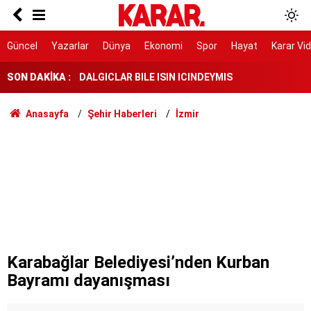
Herkes Çeşme'ye akın ederken onlar burayı
keşfetti: İzmir'de 'Böyle bir yer hâlâ var mı?'
dedirtecek o saklı cennet
DALGICLAR BILE ISIN ICINDEYMIS
Güncel
Yazarlar
Dünya
Ekonomi
Spor
Hayat
Karar Vi
SON DAKİKA :
AK Parti ile fark 4 puanı aştı
Tahliye edilen Çaykara’dan ilk açıklama: İçimiz
Anasayfa
Şehir Haberleri
İzmir
buruk
Cezayir demiryolu tekeri ihtiyacını 5 yıl boyunca
KARDEMİR karşılayacak
Ferman padişahınsa meydanlar bizimdir
Farklılıklarımız bizi yekvücut kılacak
Dışarıda nefes alınamıyor ama buraya giren
mont arıyor
Karabağlar Belediyesi’nden Kurban
Bayramı dayanışması