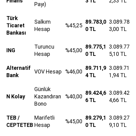
Finans
3 TL
2,33 TL
Payı)
Türk
Salkım
89.783,0
3.089.78
Ticaret
%45,25
Hesap
0 TL
3,00 TL
Bankası
Turuncu
89.775,1
3.089.77
ING
%45,00
Hesap
0 TL
5,10 TL
Alternatif
89.711,9
3.089.71
VOV Hesap
%46,00
Bank
4 TL
1,94 TL
Günlük
89.424,6
3.089.42
N Kolay
Kazandıran
%40,00
6 TL
4,66 TL
Bono
TEB /
Marifetli
89.279,1
3.089.27
%45,00
CEPTETEB
Hesap
0 TL
9,10 TL