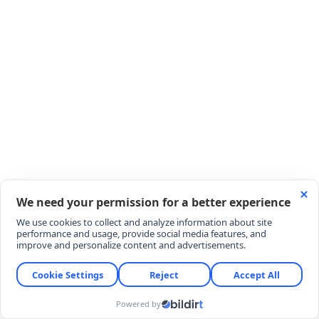
Premium veya lüks segment olarak adlandırılan
gruplardaki en pahalı sigara fiyatları ise 140 TL ile
150 TL sınırlarını zorluyor. Özellikle ÖTV (Özel
Tüketim Vergisi) oranlarındaki maktu vergi
eşiklerinin değişmesi, maliyetlerin doğrudan rafa
yansımasına neden oluyor.
SİGARAYA BİR DAHA ZAM NE ZAMAN