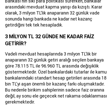
Bankası'nın sıkı para politikası sürerken, bankalar
arasındaki mevduat kapma yarışı da kızıştı. Karar
olarak, 3 milyon TL'lik anaparanın 32 günlük vade
sonunda hangi bankada ne kadar net kazanç
getirdiğini tek tek hesapladık.
3 MİLYON TL 32 GÜNDE NE KADAR FAİZ
GETİRİR?
Vadeli mevduat hesaplarında 3 milyon TL'lik bir
anaparanın 32 günlük getiri aralığı seçilen bankaya
göre 78.115 TL ile 96.960 TL arasında değişiklik
göstermektedir. Özel bankalardaki tutarlar ile kamu
bankalarındaki standart hesap getirileri arasında 18
bin TL'yi aşan önemli bir kazanç farkı oluşmaktadır.
Bu nedenle birikim sahiplerinin sadece faiz oranına
değil, ay sonu ele geçecek net rakama odaklanması
gerekmektedir.