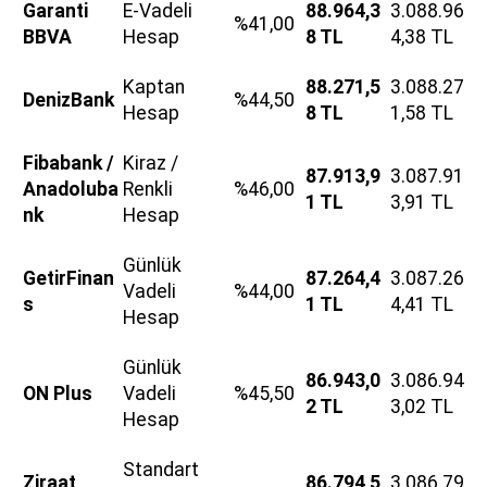
Garanti
E-Vadeli
88.964,3
3.088.96
%41,00
BBVA
Hesap
8 TL
4,38 TL
Kaptan
88.271,5
3.088.27
DenizBank
%44,50
Hesap
8 TL
1,58 TL
Fibabank /
Kiraz /
87.913,9
3.087.91
Anadoluba
Renkli
%46,00
1 TL
3,91 TL
nk
Hesap
Günlük
GetirFinan
87.264,4
3.087.26
Vadeli
%44,00
s
1 TL
4,41 TL
Hesap
Günlük
86.943,0
3.086.94
ON Plus
Vadeli
%45,50
2 TL
3,02 TL
Hesap
Standart
Ziraat
86.794,5
3.086.79