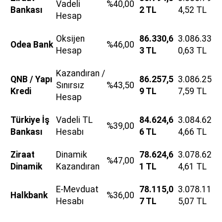
Vadeli
%40,00
Bankası
2 TL
4,52 TL
Hesap
Oksijen
86.330,6
3.086.33
Odea Bank
%46,00
Hesap
3 TL
0,63 TL
Kazandıran /
QNB / Yapı
86.257,5
3.086.25
Sınırsız
%43,50
Kredi
9 TL
7,59 TL
Hesap
Türkiye İş
Vadeli TL
84.624,6
3.084.62
%39,00
Bankası
Hesabı
6 TL
4,66 TL
Ziraat
Dinamik
78.624,6
3.078.62
%47,00
Dinamik
Kazandıran
1 TL
4,61 TL
E-Mevduat
78.115,0
3.078.11
Halkbank
%36,00
Hesabı
7 TL
5,07 TL