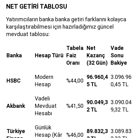
NET GETİRİ TABLOSU
Yatırımcıların banka banka getiri farklarını kolayca
karşılaştırabilmesi için hazırladığımız güncel
mevduat tablosu:
Tabela
Net
Vade
Banka
Hesap Türü
Faiz
Kazanç
Sonu
Oranı
(32 Gün)
Bakiye
Modern
96.960,4
3.096.96
HSBC
%44,00
Hesap
5 TL
0,45 TL
Vadeli
90.049,3
3.090.04
Akbank
Mevduat
%41,50
2 TL
9,32 TL
Hesabı
Günlük
Türkiye
89.832,3
3.089.83
Hesap (Kâr
%46,00