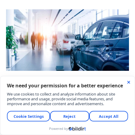
Pazarın %84.4’lük büyük bölümünü, vergi oranları
daha düşük olan A, B ve C segmenti araçlar
oluşturdu. C segmenti 276.976 adetle %55,1 pazar
payı alırken, B segmenti 145.788 satışla %29’luk
paya ulaştı. Gövde tiplerine bakıldığında da SUV
modeller 329.443 adetlik satış ve %65,5 pay ile
liderliği korudu.