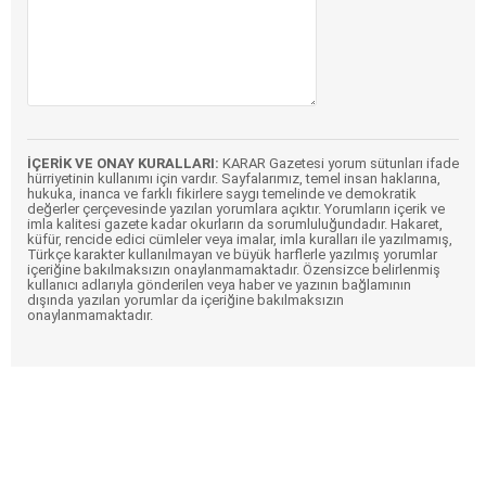
İÇERİK VE ONAY KURALLARI:
KARAR Gazetesi yorum sütunları ifade
hürriyetinin kullanımı için vardır. Sayfalarımız, temel insan haklarına,
hukuka, inanca ve farklı fikirlere saygı temelinde ve demokratik
değerler çerçevesinde yazılan yorumlara açıktır. Yorumların içerik ve
imla kalitesi gazete kadar okurların da sorumluluğundadır. Hakaret,
küfür, rencide edici cümleler veya imalar, imla kuralları ile yazılmamış,
Türkçe karakter kullanılmayan ve büyük harflerle yazılmış yorumlar
içeriğine bakılmaksızın onaylanmamaktadır. Özensizce belirlenmiş
kullanıcı adlarıyla gönderilen veya haber ve yazının bağlamının
dışında yazılan yorumlar da içeriğine bakılmaksızın
onaylanmamaktadır.