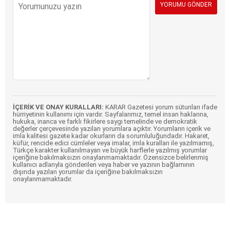
İÇERİK VE ONAY KURALLARI:
KARAR Gazetesi yorum sütunları ifade
hürriyetinin kullanımı için vardır. Sayfalarımız, temel insan haklarına,
hukuka, inanca ve farklı fikirlere saygı temelinde ve demokratik
değerler çerçevesinde yazılan yorumlara açıktır. Yorumların içerik ve
imla kalitesi gazete kadar okurların da sorumluluğundadır. Hakaret,
küfür, rencide edici cümleler veya imalar, imla kuralları ile yazılmamış,
Türkçe karakter kullanılmayan ve büyük harflerle yazılmış yorumlar
içeriğine bakılmaksızın onaylanmamaktadır. Özensizce belirlenmiş
kullanıcı adlarıyla gönderilen veya haber ve yazının bağlamının
dışında yazılan yorumlar da içeriğine bakılmaksızın
onaylanmamaktadır.