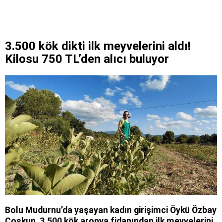
3.500 kök dikti ilk meyvelerini aldı!
Kilosu 750 TL’den alıcı buluyor
Bolu Mudurnu’da yaşayan kadın girişimci Öykü Özbay
Coşkun, 3.500 kök aronya fidanından ilk meyvelerini