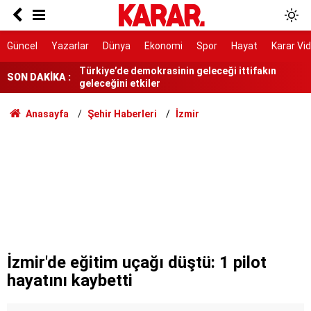
Devrim Özkan'ın acı günü
Türkiye’de demokrasinin geleceği ittifakın
Güncel
Yazarlar
Dünya
Ekonomi
Spor
Hayat
Karar Vi
geleceğini etkiler
SON DAKİKA :
Bahçeli, nikah şahidi oldu
Yeni Parti'ye yapılan bağış tutarı 9 günde 300
Anasayfa
Şehir Haberleri
İzmir
milyonu geçti
Hasat sabah 5’te başlıyor, 30 bin ton ürün
alınıyor!
Yargıya çok geniş takdir hakkı tanıyor
6 maddesi kabul edildi
3.500 kök dikti ilk meyvelerini aldı!
İzmir'de eğitim uçağı düştü: 1 pilot
hayatını kaybetti