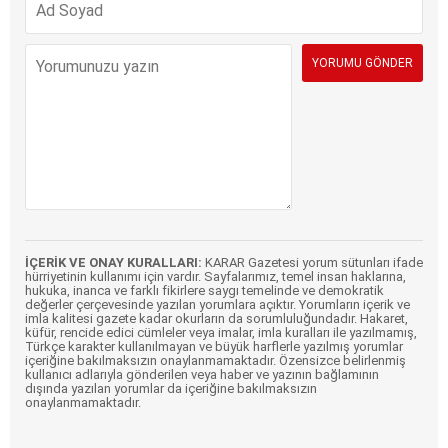
İÇERİK VE ONAY KURALLARI:
KARAR Gazetesi yorum sütunları ifade
hürriyetinin kullanımı için vardır. Sayfalarımız, temel insan haklarına,
hukuka, inanca ve farklı fikirlere saygı temelinde ve demokratik
değerler çerçevesinde yazılan yorumlara açıktır. Yorumların içerik ve
imla kalitesi gazete kadar okurların da sorumluluğundadır. Hakaret,
küfür, rencide edici cümleler veya imalar, imla kuralları ile yazılmamış,
Türkçe karakter kullanılmayan ve büyük harflerle yazılmış yorumlar
içeriğine bakılmaksızın onaylanmamaktadır. Özensizce belirlenmiş
kullanıcı adlarıyla gönderilen veya haber ve yazının bağlamının
dışında yazılan yorumlar da içeriğine bakılmaksızın
onaylanmamaktadır.