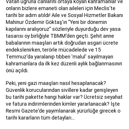
Vatan uğruna canlarını ortaya koyan kahramanlar ve
onların bizlere emaneti olan aileleri için Meclis'te
tarihi bir adım atıldı! Aile ve Sosyal Hizmetler Bakanı
Mahinur Özdemir Göktaş'ın "Yeni bir dönemin
kapılarını aralıyoruz" sözleriyle duyurduğu dev yasa
tasarısı oy birliğiyle TBMM'den geçti. Şehit anne
babalarının maaşları artık doğrudan asgari ücrete
endekslenirken, terörle mücadelede ve 15
Temmuz'da yaralanıp tıbben 'malul' sayılmayan
kahramanlara da ilk kez düzenli aylık bağlanmasının
önü açıldı.
Peki, yeni gazi maaşları nasıl hesaplanacak?
Güvenlik korucularından sivillere kadar genişleyen
bu tarihi pakette hangi haklar var? Ücretsiz seyahat
ve fatura indirimlerinden kimler yararlanacak? İşte
Resmi Gazete'de yayımlanarak yürürlüğe girecek o
tarihi kararların tüm detayları...