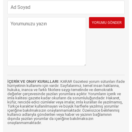
İÇERİK VE ONAY KURALLARI:
KARAR Gazetesi yorum sütunları ifade
hürriyetinin kullanımı için vardır. Sayfalarımız, temel insan haklarına,
hukuka, inanca ve farklı fikirlere saygı temelinde ve demokratik
değerler çerçevesinde yazılan yorumlara açıktır. Yorumların içerik ve
imla kalitesi gazete kadar okurların da sorumluluğundadır. Hakaret,
küfür, rencide edici cümleler veya imalar, imla kuralları ile yazılmamış,
Türkçe karakter kullanılmayan ve büyük harflerle yazılmış yorumlar
içeriğine bakılmaksızın onaylanmamaktadır. Özensizce belirlenmiş
kullanıcı adlarıyla gönderilen veya haber ve yazının bağlamının
dışında yazılan yorumlar da içeriğine bakılmaksızın
onaylanmamaktadır.