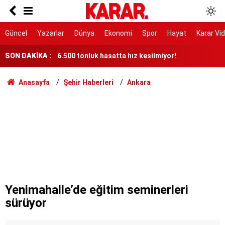
YENİ Parti'den Merkez Yönetim Kurulu toplantısı
kararı
6.500 tonluk hasatta hız kesilmiyor!
Güncel
Yazarlar
Dünya
Ekonomi
Spor
Hayat
Karar Vi
SON DAKİKA :
Yazar Burak Eldem hayatını kaybetti
Şehit yakınları ve gaziler için yeni düzenleme
Anasayfa
Şehir Haberleri
Ankara
yasalaştı
Gülistan’ın yakınlarına ‘Sus payı’ teklif edilmiş
ANLASMA SONRASI ILK SALDIRI
İktidar bizi yine yanlış anladı
Kılıçdaroğlu, partinin 'kararını' açıkladı:
Tereddütsüz katkı vereceğiz
Yenimahalle’de eğitim seminerleri
sürüyor