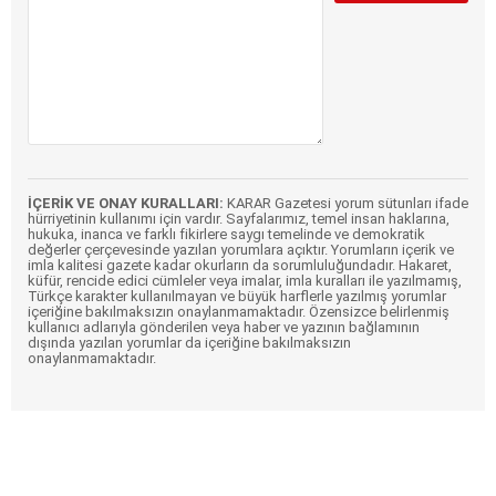
İÇERİK VE ONAY KURALLARI:
KARAR Gazetesi yorum sütunları ifade
hürriyetinin kullanımı için vardır. Sayfalarımız, temel insan haklarına,
hukuka, inanca ve farklı fikirlere saygı temelinde ve demokratik
değerler çerçevesinde yazılan yorumlara açıktır. Yorumların içerik ve
imla kalitesi gazete kadar okurların da sorumluluğundadır. Hakaret,
küfür, rencide edici cümleler veya imalar, imla kuralları ile yazılmamış,
Türkçe karakter kullanılmayan ve büyük harflerle yazılmış yorumlar
içeriğine bakılmaksızın onaylanmamaktadır. Özensizce belirlenmiş
kullanıcı adlarıyla gönderilen veya haber ve yazının bağlamının
dışında yazılan yorumlar da içeriğine bakılmaksızın
onaylanmamaktadır.