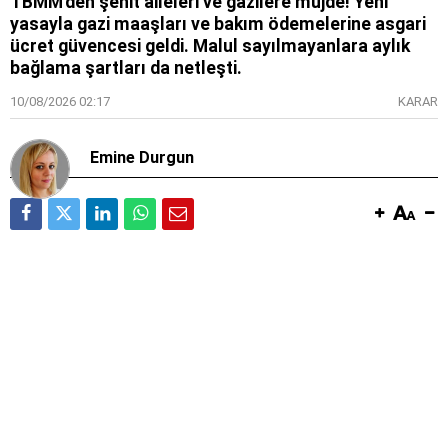
TBMM'den şehit aileleri ve gazilere müjde! Yeni
yasayla gazi maaşları ve bakım ödemelerine asgari
ücret güvencesi geldi. Malul sayılmayanlara aylık
bağlama şartları da netleşti.
10/08/2026 02:17
KARAR
Emine Durgun