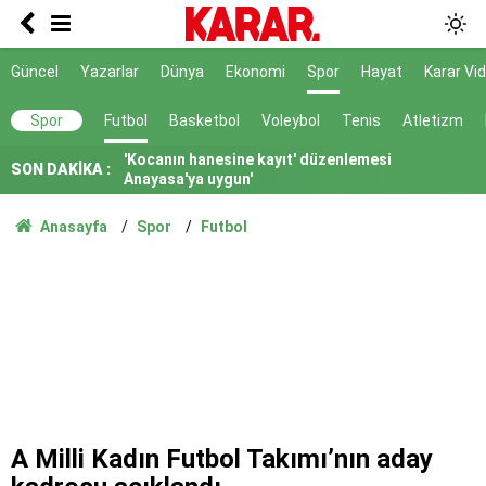
Sıcak havaya sağanak molası
Süreç yasası bugün Genel Kurul'a geliyor
Güncel
Yazarlar
Dünya
Ekonomi
Spor
Hayat
Karar Vi
'Kocanın hanesine kayıt' düzenlemesi
Spor
Futbol
Basketbol
Voleybol
Tenis
Atletizm
Anayasa'ya uygun'
SON DAKİKA :
Cansever, son yolculuğuna uğurlanacak
At yarışında feci kaza: 1 jokey yaralı, 2 at öldü
Anasayfa
Spor
Futbol
TBMM'den yeni haklar müjdesi: Şehit aileleri ve
gazi maaşları ne kadar oldu? Kimlere yeni aylık
bağlanacak?
Afyonkarahisar’daki çifte cinayet
YENİ Parti'den Merkez Yönetim Kurulu toplantısı
kararı
6.500 tonluk hasatta hız kesilmiyor!
A Milli Kadın Futbol Takımı’nın aday