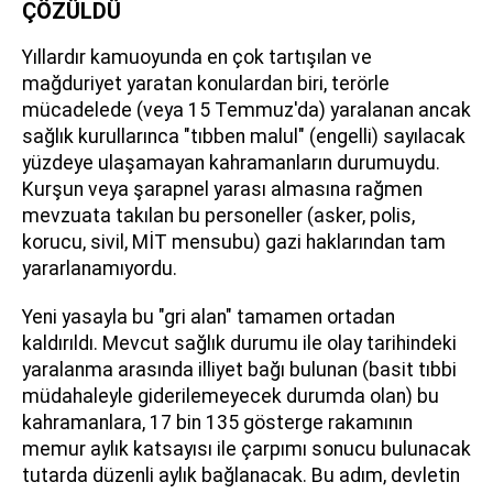
ÇÖZÜLDÜ
Yıllardır kamuoyunda en çok tartışılan ve
mağduriyet yaratan konulardan biri, terörle
mücadelede (veya 15 Temmuz'da) yaralanan ancak
sağlık kurullarınca "tıbben malul" (engelli) sayılacak
yüzdeye ulaşamayan kahramanların durumuydu.
Kurşun veya şarapnel yarası almasına rağmen
mevzuata takılan bu personeller (asker, polis,
korucu, sivil, MİT mensubu) gazi haklarından tam
yararlanamıyordu.
Yeni yasayla bu "gri alan" tamamen ortadan
kaldırıldı. Mevcut sağlık durumu ile olay tarihindeki
yaralanma arasında illiyet bağı bulunan (basit tıbbi
müdahaleyle giderilemeyecek durumda olan) bu
kahramanlara, 17 bin 135 gösterge rakamının
memur aylık katsayısı ile çarpımı sonucu bulunacak
tutarda düzenli aylık bağlanacak. Bu adım, devletin