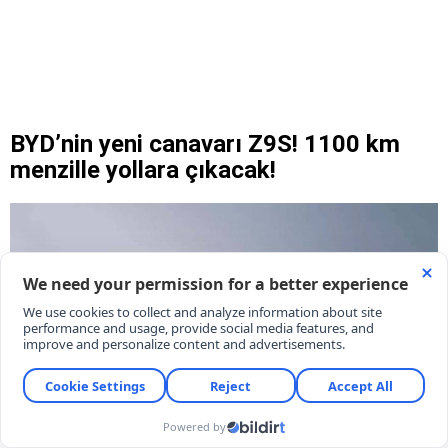
BYD’nin yeni canavarı Z9S! 1100 km
menzille yollara çıkacak!