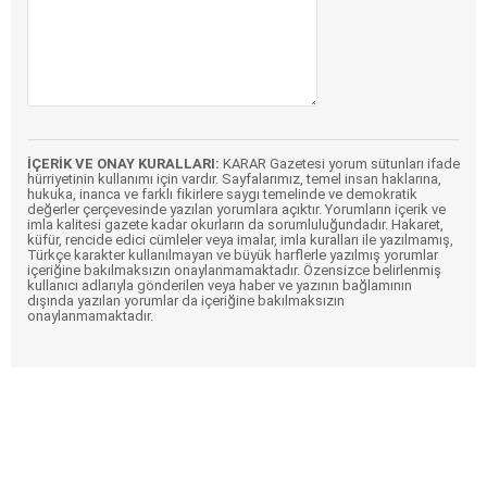
İÇERİK VE ONAY KURALLARI:
KARAR Gazetesi yorum sütunları ifade
hürriyetinin kullanımı için vardır. Sayfalarımız, temel insan haklarına,
hukuka, inanca ve farklı fikirlere saygı temelinde ve demokratik
değerler çerçevesinde yazılan yorumlara açıktır. Yorumların içerik ve
imla kalitesi gazete kadar okurların da sorumluluğundadır. Hakaret,
küfür, rencide edici cümleler veya imalar, imla kuralları ile yazılmamış,
Türkçe karakter kullanılmayan ve büyük harflerle yazılmış yorumlar
içeriğine bakılmaksızın onaylanmamaktadır. Özensizce belirlenmiş
kullanıcı adlarıyla gönderilen veya haber ve yazının bağlamının
dışında yazılan yorumlar da içeriğine bakılmaksızın
onaylanmamaktadır.