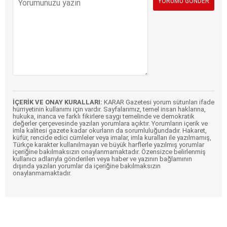
İÇERİK VE ONAY KURALLARI:
KARAR Gazetesi yorum sütunları ifade
hürriyetinin kullanımı için vardır. Sayfalarımız, temel insan haklarına,
hukuka, inanca ve farklı fikirlere saygı temelinde ve demokratik
değerler çerçevesinde yazılan yorumlara açıktır. Yorumların içerik ve
imla kalitesi gazete kadar okurların da sorumluluğundadır. Hakaret,
küfür, rencide edici cümleler veya imalar, imla kuralları ile yazılmamış,
Türkçe karakter kullanılmayan ve büyük harflerle yazılmış yorumlar
içeriğine bakılmaksızın onaylanmamaktadır. Özensizce belirlenmiş
kullanıcı adlarıyla gönderilen veya haber ve yazının bağlamının
dışında yazılan yorumlar da içeriğine bakılmaksızın
onaylanmamaktadır.