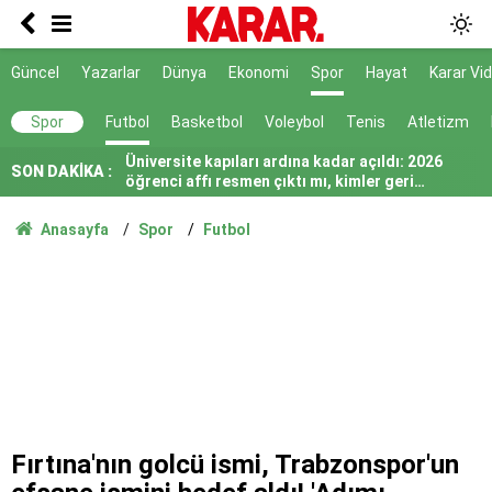
Avusturya Şansölyesi Stocker yarın Türkiye'ye
geliyor
En sıcak saatlerde çalışma kısıtlansın
Güncel
Yazarlar
Dünya
Ekonomi
Spor
Hayat
Karar Vi
Üniversite kapıları ardına kadar açıldı: 2026
Spor
Futbol
Basketbol
Voleybol
Tenis
Atletizm
öğrenci affı resmen çıktı mı, kimler geri
dönebilecek?
Çorum'da akrabalar arasında 'kız kaçırma'
SON DAKİKA :
kavgası
'Siyasi iradeyi ortaya koydular'
Anasayfa
Spor
Futbol
'Sadece silah bırakmak yetmez'
Başpehlivan Serhat Elvan'a akaryakıt
istasyonunda saldırı
Kullanılmayan hizmetin faturası da geldi
Erbakan: Mekke Anlaşması Türkiye’yi sorunun
parçası haline getirebilir
Fırtına'nın golcü ismi, Trabzonspor'un