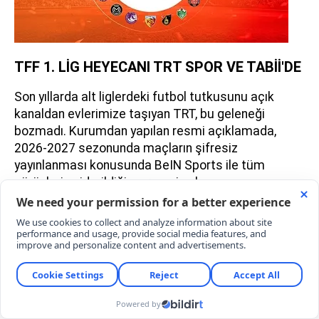
TFF 1. LİG HEYECANI TRT SPOR VE TABİİ'DE
Son yıllarda alt liglerdeki futbol tutkusunu açık
kanaldan evlerimize taşıyan TRT, bu geleneği
bozmadı. Kurumdan yapılan resmi açıklamada,
2026-2027 sezonunda maçların şifresiz
yayınlanması konusunda BeIN Sports ile tüm
pürüzlerin giderildiği ve resmi anlaşmanın
imzalandığı belirtildi.
TRT'nin açıklamasında,
"Futbolseverlere müjde! 2026-2027 Sezonunda
TFF 1. Lig heyecanı yine TRT Spor ve tabii’de
yaşanacak"