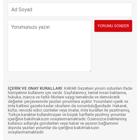
İÇERİK VE ONAY KURALLARI:
KARAR Gazetesi yorum sütunları ifade
hürriyetinin kullanımı için vardır. Sayfalarımız, temel insan haklarına,
hukuka, inanca ve farklı fikirlere saygı temelinde ve demokratik
değerler çerçevesinde yazılan yorumlara açıktır. Yorumların içerik ve
imla kalitesi gazete kadar okurların da sorumluluğundadır. Hakaret,
küfür, rencide edici cümleler veya imalar, imla kuralları ile yazılmamış,
Türkçe karakter kullanılmayan ve büyük harflerle yazılmış yorumlar
içeriğine bakılmaksızın onaylanmamaktadır. Özensizce belirlenmiş
kullanıcı adlarıyla gönderilen veya haber ve yazının bağlamının
dışında yazılan yorumlar da içeriğine bakılmaksızın
onaylanmamaktadır.