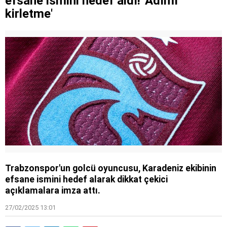
efsane ismini hedef aldı! 'Adımı
kirletme'
Trabzonspor'un golcü oyuncusu, Karadeniz ekibinin
efsane ismini hedef alarak dikkat çekici
açıklamalara imza attı.
27/02/2025 13:01