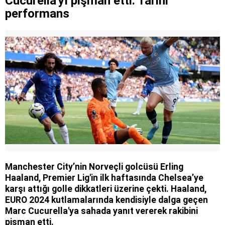
Cucurella'yı pişman etti: Tarihi
performans
Manchester City’nin Norveçli golcüsü Erling
Haaland, Premier Lig'in ilk haftasında Chelsea’ye
karşı attığı golle dikkatleri üzerine çekti. Haaland,
EURO 2024 kutlamalarında kendisiyle dalga geçen
Marc Cucurella'ya sahada yanıt vererek rakibini
pişman etti.