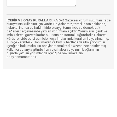
İÇERİK VE ONAY KURALLARI:
KARAR Gazetesi yorum sütunları ifade
hürriyetinin kullanımı için vardır. Sayfalarımız, temel insan haklarına,
hukuka, inanca ve farklı fikirlere saygı temelinde ve demokratik
değerler çerçevesinde yazılan yorumlara açıktır. Yorumların içerik ve
imla kalitesi gazete kadar okurların da sorumluluğundadır. Hakaret,
küfür, rencide edici cümleler veya imalar, imla kuralları ile yazılmamış,
Türkçe karakter kullanılmayan ve büyük harflerle yazılmış yorumlar
içeriğine bakılmaksızın onaylanmamaktadır. Özensizce belirlenmiş
kullanıcı adlarıyla gönderilen veya haber ve yazının bağlamının
dışında yazılan yorumlar da içeriğine bakılmaksızın
onaylanmamaktadır.