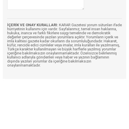
İÇERİK VE ONAY KURALLARI:
KARAR Gazetesi yorum sütunları ifade
hürriyetinin kullanımı için vardır. Sayfalarımız, temel insan haklarına,
hukuka, inanca ve farklı fikirlere saygı temelinde ve demokratik
değerler çerçevesinde yazılan yorumlara açıktır. Yorumların içerik ve
imla kalitesi gazete kadar okurların da sorumluluğundadır. Hakaret,
küfür, rencide edici cümleler veya imalar, imla kuralları ile yazılmamış,
Türkçe karakter kullanılmayan ve büyük harflerle yazılmış yorumlar
içeriğine bakılmaksızın onaylanmamaktadır. Özensizce belirlenmiş
kullanıcı adlarıyla gönderilen veya haber ve yazının bağlamının
dışında yazılan yorumlar da içeriğine bakılmaksızın
onaylanmamaktadır.