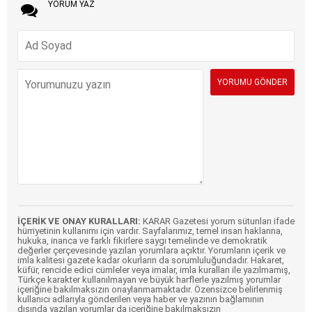
YORUM YAZ
İÇERİK VE ONAY KURALLARI:
KARAR Gazetesi yorum sütunları ifade
hürriyetinin kullanımı için vardır. Sayfalarımız, temel insan haklarına,
hukuka, inanca ve farklı fikirlere saygı temelinde ve demokratik
değerler çerçevesinde yazılan yorumlara açıktır. Yorumların içerik ve
imla kalitesi gazete kadar okurların da sorumluluğundadır. Hakaret,
küfür, rencide edici cümleler veya imalar, imla kuralları ile yazılmamış,
Türkçe karakter kullanılmayan ve büyük harflerle yazılmış yorumlar
içeriğine bakılmaksızın onaylanmamaktadır. Özensizce belirlenmiş
kullanıcı adlarıyla gönderilen veya haber ve yazının bağlamının
dışında yazılan yorumlar da içeriğine bakılmaksızın