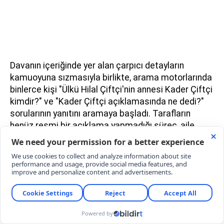
Davanın içeriğinde yer alan çarpıcı detayların
kamuoyuna sızmasıyla birlikte, arama motorlarında
binlerce kişi "Ülkü Hilal Çiftçi'nin annesi Kader Çiftçi
kimdir?" ve "Kader Çiftçi açıklamasında ne dedi?"
sorularının yanıtını aramaya başladı. Tarafların
henüz resmi bir açıklama yapmadığı süreç, aile
içindeki derin çatlağı gözler önüne seriyor.
ÇOCUK YILDIZLARIN KAZANCI KİMİN
KONTROLÜNDE?
Türk hukuk sisteminde küçük yaştaki çocukların
kazançlarının yönetimi anne ve babanın ortak
sorumluluğunda olsa da, Kader Çiftçi'nin "Kızımın