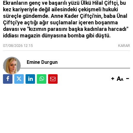
Ekranların genç ve başarılı yüzü Ülkü Hilal Çiftçi, bu
kez kariyeriyle değil ailesindeki çekişmeli hukuki
süreçle gündemde. Anne Kader Çiftçi'nin, baba Ünal
Çiftçi'ye açtığı ağır suçlamalar içeren boşanma
davası ve "kızımın parasını başka kadınlara harcadı"
iddiası magazin dünyasına bomba gibi düştü.
07/08/2026 12:15
KARAR
Emine Durgun