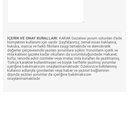
İÇERİK VE ONAY KURALLARI:
KARAR Gazetesi yorum sütunları ifade
hürriyetinin kullanımı için vardır. Sayfalarımız, temel insan haklarına,
hukuka, inanca ve farklı fikirlere saygı temelinde ve demokratik
değerler çerçevesinde yazılan yorumlara açıktır. Yorumların içerik ve
imla kalitesi gazete kadar okurların da sorumluluğundadır. Hakaret,
küfür, rencide edici cümleler veya imalar, imla kuralları ile yazılmamış,
Türkçe karakter kullanılmayan ve büyük harflerle yazılmış yorumlar
içeriğine bakılmaksızın onaylanmamaktadır. Özensizce belirlenmiş
kullanıcı adlarıyla gönderilen veya haber ve yazının bağlamının
dışında yazılan yorumlar da içeriğine bakılmaksızın
onaylanmamaktadır.