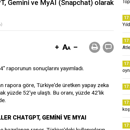
T, Gemini ve MyAI (Snapchat) olarak
Top
17
Yıld
A)
17
Atl
17
024" raporunun sonuçlarını yayımladı.
oyn
an rapora göre, Türkiye'de üretken yapay zeka
17
ak yüzde 52'ye ulaştı. Bu oranı, yüzde 42'lik
de.
17
koş
LER CHATGPT, GEMİNİ VE MYAI
17
e hazırlanan rapor, Türkiye'deki kullanıcıların