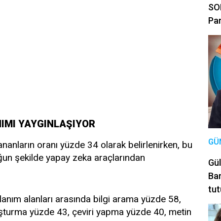
SON
Par
NIMI YAYGINLAŞIYOR
GÜ
ananların oranı yüzde 34 olarak belirlenirken, bu
yoğun şekilde yapay zeka araçlarından
Gül
Bar
tut
lanım alanları arasında bilgi arama yüzde 58,
oluşturma yüzde 43, çeviri yapma yüzde 40, metin