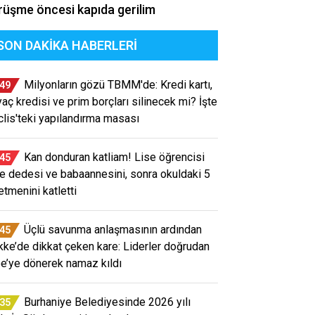
üşme öncesi kapıda gerilim
SON DAKIKA HABERLERI
Milyonların gözü TBMM'de: Kredi kartı,
:49
iyaç kredisi ve prim borçları silinecek mi? İşte
lis'teki yapılandırma masası
Kan donduran katliam! Lise öğrencisi
:45
e dedesi ve babaannesini, sonra okuldaki 5
etmenini katletti
Üçlü savunma anlaşmasının ardından
:45
ke’de dikkat çeken kare: Liderler doğrudan
e’ye dönerek namaz kıldı
Burhaniye Belediyesinde 2026 yılı
:35