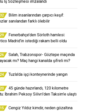
lu İş Sözleşmesi imzalandı
Bilim insanlarından çarpıcı keşif:
:32
ızlar sanılandan farklı ölebilir
Fenerbahçe’den Sörloth hamlesi:
:29
etico Madrid’in istediği rakam belli oldu
Salah, Trabzonspor- Göztepe maçında
:26
ayacak mı? Maç hangi kanalda şifreli mi?
Tuzla'da işçi konteynerinde yangın
:24
45 günde hazırlandı, 120 kilometre
:20
tu: İbrahim Peksoy Silivri’den Taksim’e ulaştı
Cengiz Yıldız kimdir, neden gözaltına
:15