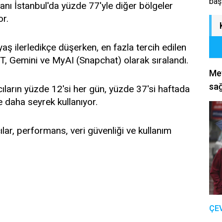
baş
anı İstanbul'da yüzde 77'yle diğer bölgeler
r.
aş ilerledikçe düşerken, en fazla tercih edilen
, Gemini ve MyAI (Snapchat) olarak sıralandı.
Met
sağ
ıların yüzde 12'si her gün, yüzde 37'si haftada
e daha seyrek kullanıyor.
lar, performans, veri güvenliği ve kullanım
ÇE