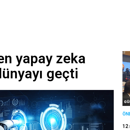
ken yapay zeka
dünyayı geçti
GÜ
ÖN
12