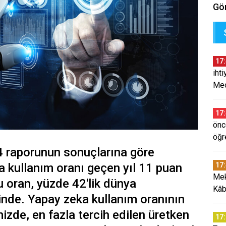
Gör
17
iht
Mec
17
önc
öğr
24 raporunun sonuçlarına göre
a kullanım oranı geçen yıl 11 puan
17
Mek
u oran, yüzde 42'lik dünya
Kâb
inde. Yapay zeka kullanım oranının
izde, en fazla tercih edilen üretken
17