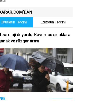
ladı
KARAR.COM’DAN
Okurların Tercihi
Editörün Tercihi
eoroloji duyurdu: Kavurucu sıcaklara
anak ve rüzgar arası
VRE