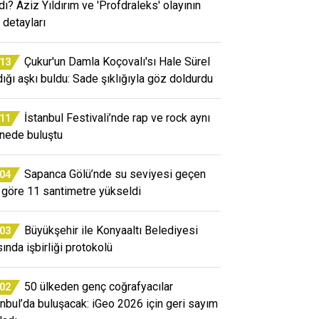
ndı? Aziz Yıldırım ve 'Profdraleks' olayının
 detayları
Çukur'un Damla Koçovalı'sı Hale Sürel
:13
dığı aşkı buldu: Sade şıklığıyla göz doldurdu
İstanbul Festivali’nde rap ve rock aynı
:11
nede buluştu
Sapanca Gölü’nde su seviyesi geçen
:04
a göre 11 santimetre yükseldi
Büyükşehir ile Konyaaltı Belediyesi
:03
sında işbirliği protokolü
50 ülkeden genç coğrafyacılar
:02
anbul’da buluşacak: iGeo 2026 için geri sayım