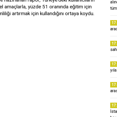
alı
l amaçlarla, yüzde 51 oranında eğitim için
tüm
iliği artırmak için kullandığını ortaya koydu.
17
ara
17
sah
17
yıl
17
ara
17
İst