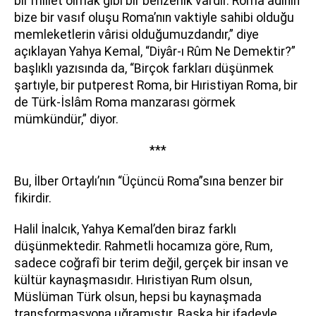
bir millet olmak gibi bir benzerlik vardır. Roma adının
bize bir vasıf oluşu Roma’nın vaktiyle sahibi olduğu
memleketlerin vârisi olduğumuzdandır,” diye
açıklayan Yahya Kemal, “Diyâr-ı Rûm Ne Demektir?”
başlıklı yazısında da, “Birçok farkları düşünmek
şartıyle, bir putperest Roma, bir Hıristiyan Roma, bir
de Türk-İslâm Roma manzarası görmek
mümkündür,” diyor.
***
Bu, İlber Ortaylı’nın “Üçüncü Roma”sına benzer bir
fikirdir.
Halil İnalcık, Yahya Kemal’den biraz farklı
düşünmektedir. Rahmetli hocamıza göre, Rum,
sadece coğrafî bir terim değil, gerçek bir insan ve
kültür kaynaşmasıdır. Hıristiyan Rum olsun,
Müslüman Türk olsun, hepsi bu kaynaşmada
transformasyona uğramıştır. Başka bir ifadeyle