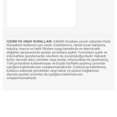
İÇERİK VE ONAY KURALLARI:
KARAR Gazetesi yorum sütunları ifade
hürriyetinin kullanımı için vardır. Sayfalarımız, temel insan haklarına,
hukuka, inanca ve farklı fikirlere saygı temelinde ve demokratik
değerler çerçevesinde yazılan yorumlara açıktır. Yorumların içerik ve
imla kalitesi gazete kadar okurların da sorumluluğundadır. Hakaret,
küfür, rencide edici cümleler veya imalar, imla kuralları ile yazılmamış,
Türkçe karakter kullanılmayan ve büyük harflerle yazılmış yorumlar
içeriğine bakılmaksızın onaylanmamaktadır. Özensizce belirlenmiş
kullanıcı adlarıyla gönderilen veya haber ve yazının bağlamının
dışında yazılan yorumlar da içeriğine bakılmaksızın
onaylanmamaktadır.