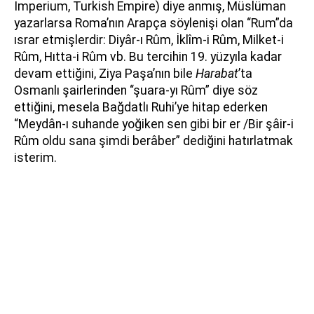
Imperium, Turkish Empire) diye anmış, Müslüman
yazarlarsa Roma’nın Arapça söylenişi olan “Rum”da
ısrar etmişlerdir: Diyâr-ı Rûm, İklîm-i Rûm, Milket-i
Rûm, Hıtta-i Rûm vb. Bu tercihin 19. yüzyıla kadar
devam ettiğini, Ziya Paşa’nın bile
Harabat
’ta
Osmanlı şairlerinden “şuara-yı Rûm” diye söz
ettiğini, mesela Bağdatlı Ruhi’ye hitap ederken
“Meydân-ı suhande yoğiken sen gibi bir er /Bir şâir-i
Rûm oldu sana şimdi berâber” dediğini hatırlatmak
isterim.