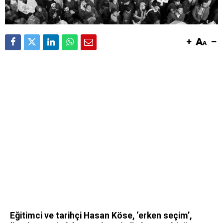
Eğitimci ve tarihçi Hasan Köse, ‘erken seçim’,