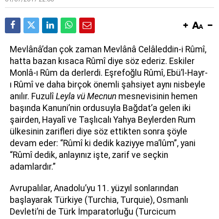
Mevlânâ’dan çok zaman Mevlânâ Celâleddin-i Rûmî,
hatta bazan kısaca Rûmî diye söz ederiz. Eskiler
Monlâ-ı Rûm da derlerdi. Eşrefoğlu Rûmî, Ebü’l-Hayr-
ı Rûmî ve daha birçok önemli şahsiyet aynı nisbeyle
anılır. Fuzulî
Leyla vü Mecnun
mesnevisinin hemen
başında Kanuni’nin ordusuyla Bağdat’a gelen iki
şairden, Hayalî ve Taşlıcalı Yahya Beylerden Rum
ülkesinin zarifleri diye söz ettikten sonra şöyle
devam eder: “Rûmî ki dedik kaziyye ma’lûm”, yani
“Rûmî dedik, anlayınız işte, zarif ve seçkin
adamlardır.”
Avrupalılar, Anadolu’yu 11. yüzyıl sonlarından
başlayarak Türkiye (Turchia, Turquie), Osmanlı
Devleti’ni de Türk İmparatorluğu (Turcicum