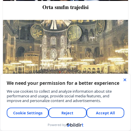
Orta sınıfın trajedisi
“Dindar/muhafazakâr”ların ahlakı neden zayıf?