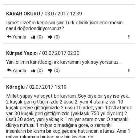
KARAR OKURU
/ 03.07.2017 12:39
İsmet Özel' in kendisini şair Türk olarak isimlendirmesini
nasıl değerlendiriyorsunuz?
Yanıtla
(0)
(0)
Kürşad Yazıcı
/ 03.07.2017 02:30
Yani bilimin kanıtladıgı ırk kavramını yok sayıyorsunuz...
Yanıtla
(0)
(0)
Köroğlu
/ 02.07.2017 15:19
Millet yapay ve soyut bir kavram. Soy diye bir şey ise yok.
2 kuşak geri gittiğimizde 2 üssü 2, yani 4 atamız var. 10
kuşak geriye gittiğimizde 2 üssü 10 adet, yani 1024 atamız
var. 30 kuşak geri gittiğimizde (yaklaşık 750 yıl diyelim) 2
üssü 30 adet, yani yaklaşık 1 milyar atamız var. O zamanki
dünya nüfusu 1 milyar olmadığına göre, o zamanki
insanların bir kısmı bir kaç şecere hattından atamız. Ama 1
milyar rakamına bir kaç yüz bin kişiden de