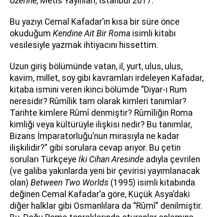
Üzerine,
Metis Yayınları, İstanbul 2017.
Bu yazıyı Cemal Kafadar’ın kısa bir süre önce
okuduğum
Kendine Ait Bir Roma
isimli kitabı
vesilesiyle yazmak ihtiyacını hissettim.
Uzun giriş bölümünde vatan, il, yurt, ulus, ulus,
kavim, millet, soy gibi kavramları irdeleyen Kafadar,
kitaba ismini veren ikinci bölümde “Diyar-ı Rum
neresidir? Rûmîlik tam olarak kimleri tanımlar?
Tarihte kimlere Rûmî denmiştir? Rûmîliğin Roma
kimliği veya kültürüyle ilişkisi nedir? Bu tanımlar,
Bizans İmparatorluğu’nun mirasıyla ne kadar
ilişkilidir?” gibi sorulara cevap arıyor. Bu çetin
soruları Türkçeye
İki Cihan Aresinde
adıyla çevrilen
(ve galiba yakınlarda yeni bir çevirisi yayımlanacak
olan)
Between Two Worlds
(1995) isimli kitabında
değinen Cemal Kafadar’a göre, Küçük Asya’daki
diğer halklar gibi Osmanlılara da “Rûmî” denilmiştir.