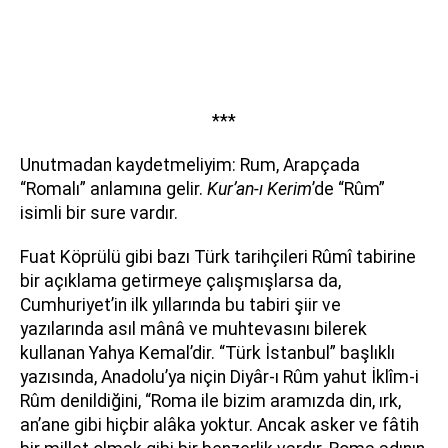
***
Unutmadan kaydetmeliyim: Rum, Arapçada
“Romalı” anlamına gelir.
Kur’an-ı Kerim
’de “Rûm”
isimli bir sure vardır.
Fuat Köprülü gibi bazı Türk tarihçileri Rûmî tabirine
bir açıklama getirmeye çalışmışlarsa da,
Cumhuriyet’in ilk yıllarında bu tabiri şiir ve
yazılarında asıl mânâ ve muhtevasını bilerek
kullanan Yahya Kemal’dir. “Türk İstanbul” başlıklı
yazısında, Anadolu’ya niçin Diyâr-ı Rûm yahut İklîm-i
Rûm denildiğini, “Roma ile bizim aramızda din, ırk,
an’ane gibi hiçbir alâka yoktur. Ancak asker ve fâtih