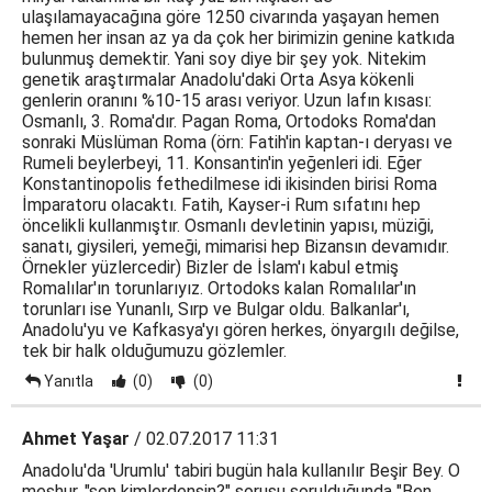
ulaşılamayacağına göre 1250 civarında yaşayan hemen
hemen her insan az ya da çok her birimizin genine katkıda
bulunmuş demektir. Yani soy diye bir şey yok. Nitekim
genetik araştırmalar Anadolu'daki Orta Asya kökenli
genlerin oranını %10-15 arası veriyor. Uzun lafın kısası:
Osmanlı, 3. Roma'dır. Pagan Roma, Ortodoks Roma'dan
sonraki Müslüman Roma (örn: Fatih'in kaptan-ı deryası ve
Rumeli beylerbeyi, 11. Konsantin'in yeğenleri idi. Eğer
Konstantinopolis fethedilmese idi ikisinden birisi Roma
İmparatoru olacaktı. Fatih, Kayser-i Rum sıfatını hep
öncelikli kullanmıştır. Osmanlı devletinin yapısı, müziği,
sanatı, giysileri, yemeği, mimarisi hep Bizansın devamıdır.
Örnekler yüzlercedir) Bizler de İslam'ı kabul etmiş
Romalılar'ın torunlarıyız. Ortodoks kalan Romalılar'ın
torunları ise Yunanlı, Sırp ve Bulgar oldu. Balkanlar'ı,
Anadolu'yu ve Kafkasya'yı gören herkes, önyargılı değilse,
tek bir halk olduğumuzu gözlemler.
Yanıtla
(0)
(0)
Ahmet Yaşar
/ 02.07.2017 11:31
Anadolu'da 'Urumlu' tabiri bugün hala kullanılır Beşir Bey. O
meşhur, "sen kimlerdensin?" sorusu sorulduğunda "Ben