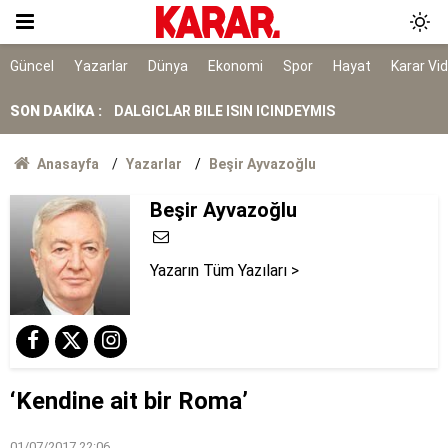
Herkes Çeşme'ye akın ederken onlar burayı
keşfetti: İzmir'de 'Böyle bir yer hâlâ var mı?'
dedirtecek o saklı cennet
DALGICLAR BILE ISIN ICINDEYMIS
Güncel
Yazarlar
Dünya
Ekonomi
Spor
Hayat
Karar Vi
SON DAKİKA :
AK Parti ile fark 4 puanı aştı
Tahliye edilen Çaykara’dan ilk açıklama: İçimiz
Anasayfa
Yazarlar
Beşir Ayvazoğlu
buruk
Cezayir demiryolu tekeri ihtiyacını 5 yıl boyunca
Beşir Ayvazoğlu
KARDEMİR karşılayacak
Ferman padişahınsa meydanlar bizimdir
Yazarın Tüm Yazıları >
Farklılıklarımız bizi yekvücut kılacak
Dışarıda nefes alınamıyor ama buraya giren
mont arıyor
‘Kendine ait bir Roma’
01/07/2017 22:06