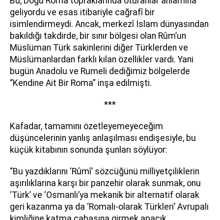
Bu, Doğu Roma topraklarında oturanlar anlamına
geliyordu ve esas itibariyle cağrafî bir
isimlendirmeydi. Ancak, merkezî İslam dünyasından
bakıldığı takdirde, bir sınır bölgesi olan Rûm’un
Müslüman Türk sakinlerini diğer Türklerden ve
Müslümanlardan farklı kılan özellikler vardı. Yani
bugün Anadolu ve Rumeli dediğimiz bölgelerde
“Kendine Ait Bir Roma” inşa edilmişti.
***
Kafadar, tamamını özetleyemeyeceğim
düşüncelerinin yanlış anlaşılması endişesiyle, bu
küçük kitabının sonunda şunları söylüyor:
“Bu yazdıklarını ‘Rûmî’ sözcüğünü milliyetçiliklerin
aşırılıklarına karşı bir panzehir olarak sunmak, onu
‘Türk’ ve ‘Osmanlı’ya mekanik bir alternatif olarak
geri kazanma ya da ‘Romalı-olarak Türkleri’ Avrupalı
kimliğine katma çabasına girmek apaçık