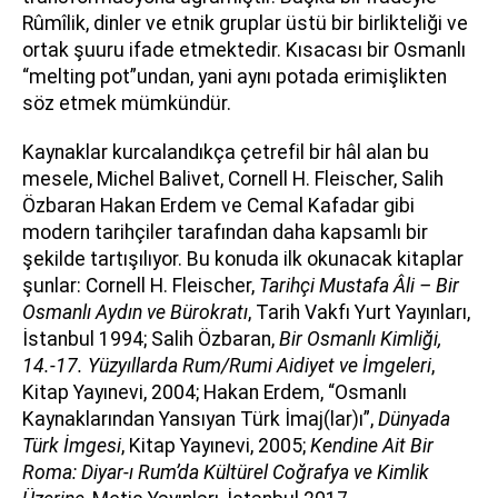
Rûmîlik, dinler ve etnik gruplar üstü bir birlikteliği ve
ortak şuuru ifade etmektedir. Kısacası bir Osmanlı
“melting pot”undan, yani aynı potada erimişlikten
söz etmek mümkündür.
Kaynaklar kurcalandıkça çetrefil bir hâl alan bu
mesele, Michel Balivet, Cornell H. Fleischer, Salih
Özbaran Hakan Erdem ve Cemal Kafadar gibi
modern tarihçiler tarafından daha kapsamlı bir
şekilde tartışılıyor. Bu konuda ilk okunacak kitaplar
şunlar: Cornell H. Fleischer,
Tarihçi Mustafa Âli – Bir
Osmanlı Aydın ve Bürokratı
, Tarih Vakfı Yurt Yayınları,
İstanbul 1994; Salih Özbaran,
Bir Osmanlı Kimliği,
14.-17. Yüzyıllarda Rum/Rumi Aidiyet ve İmgeleri
,
Kitap Yayınevi, 2004; Hakan Erdem, “Osmanlı
Kaynaklarından Yansıyan Türk İmaj(lar)ı”,
Dünyada
Türk İmgesi
, Kitap Yayınevi, 2005;
Kendine Ait Bir
Roma: Diyar-ı Rum’da Kültürel Coğrafya ve Kimlik