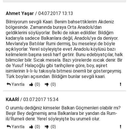
Ahmet Yaşar
/ 04.07.2017 13:13
Bilmiyorum sevgili Kaari. Benim bahsettiklerim Akdeniz
bölgesinde. Zamanında buraya Orta Anadolu'dan
geldiklerini söylüyorlar. Belki de iskan edildiler. Bildiğim
kadarıyla sadece Balkanlara değil, Anadolu'ya da deniyor.
Mevlana'ya Batılılar Rumi dermiş, bu meseleyi de böyle
açıklıyorlar. Yerel söyleyişte evet Anadolu köylüsü bazı
kelimelerin başına sesli harf getirir. Bunu edebiyatçılar, halk
bilimciler bilir. Sıcak mesela. Bazı yörelerde ısıcak denir. Bir
de Yusuf Halaçoğlu gibi tarihçilere göre, boy, aşiret
isimlerinin li-lı-lu takısıyla bitmesi önemli bir göstergeymiş.
Türk boyları açısından. Bildiğim bunlar sevgili kaari.
Yanıtla
(0)
(0)
KAARİ
/ 03.07.2017 15:34
O urumlu dediğiniz kimseler Balkan Göçmenleri olabilir mi?
Beşir Bey değmemiş ama Balkanlara bir yandan da Rum-
ili/Rumeli denir. Yerel söyleyişte bu urumeli olur.
Yanıtla
(0)
(0)