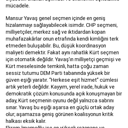
mücadele.
Mansur Yavaş genel seçmen içinde en geniş
hizalanmayı sağlayabilecek isimdir. CHP seçmeni,
milliyetçiler, merkez sağ ve iktidardan kopan
muhafazakârlar onun etrafında kendi kimliğini terk
etmeden buluşabilir. Bu, düşük koordinasyon
maliyeti demektir. Fakat aynı rahatlık Kürt seçmen
için otomatik değildir. Yavaş’ın milliyetçi geçmişi ve
Kürt meselesinde temkinli, hatta çoğu zaman
sessiz tutumu DEM Parti tabanında yüksek bir
güven eşiği yaratır. “Herkese eşit hizmet” cümlesi
artık yeterli değildir. Kayyım, yerel irade, hukuk ve
demokratik çözüm konusunda açık konuşmayan bir
aday, Kürt seçmenin oyunu değil yalnızca sabrını
sınar. Yavaş bu eşiği aşarsa en güçlü ortak aday
olur; aşamazsa geniş görünen koalisyonun kritik
halkası eksik kalır.
Ekrem İmamoğlu ise en yüksek rezonans ve