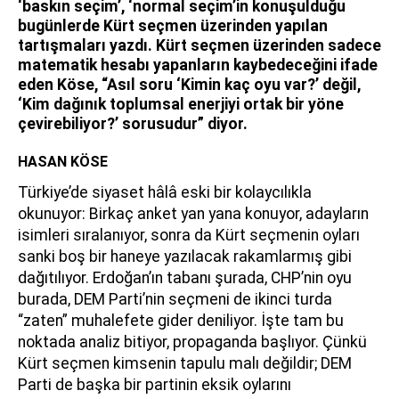
‘baskın seçim’, ‘normal seçim’in konuşulduğu
bugünlerde Kürt seçmen üzerinden yapılan
tartışmaları yazdı. Kürt seçmen üzerinden sadece
matematik hesabı yapanların kaybedeceğini ifade
eden Köse, “Asıl soru ‘Kimin kaç oyu var?’ değil,
‘Kim dağınık toplumsal enerjiyi ortak bir yöne
çevirebiliyor?’ sorusudur” diyor.
HASAN KÖSE
Türkiye’de siyaset hâlâ eski bir kolaycılıkla
okunuyor: Birkaç anket yan yana konuyor, adayların
isimleri sıralanıyor, sonra da Kürt seçmenin oyları
sanki boş bir haneye yazılacak rakamlarmış gibi
dağıtılıyor. Erdoğan’ın tabanı şurada, CHP’nin oyu
burada, DEM Parti’nin seçmeni de ikinci turda
“zaten” muhalefete gider deniliyor. İşte tam bu
noktada analiz bitiyor, propaganda başlıyor. Çünkü
Kürt seçmen kimsenin tapulu malı değildir; DEM
Parti de başka bir partinin eksik oylarını