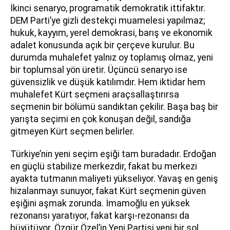
İkinci senaryo, programatik demokratik ittifaktır.
DEM Parti’ye gizli destekçi muamelesi yapılmaz;
hukuk, kayyım, yerel demokrasi, barış ve ekonomik
adalet konusunda açık bir çerçeve kurulur. Bu
durumda muhalefet yalnız oy toplamış olmaz, yeni
bir toplumsal yön üretir. Üçüncü senaryo ise
güvensizlik ve düşük katılımdır. Hem iktidar hem
muhalefet Kürt seçmeni araçsallaştırırsa
seçmenin bir bölümü sandıktan çekilir. Başa baş bir
yarışta seçimi en çok konuşan değil, sandığa
gitmeyen Kürt seçmen belirler.
Türkiye’nin yeni seçim eşiği tam buradadır. Erdoğan
en güçlü stabilize merkezdir, fakat bu merkezi
ayakta tutmanın maliyeti yükseliyor. Yavaş en geniş
hizalanmayı sunuyor, fakat Kürt seçmenin güven
eşiğini aşmak zorunda. İmamoğlu en yüksek
rezonansı yaratıyor, fakat karşı-rezonansı da
büyütüyor. Özgür Özel’in Yeni Partisi yeni bir sol