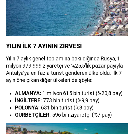
YILIN İLK 7 AYININ ZİRVESİ
Yılın 7 aylık genel toplamına bakıldığında Rusya, 1
milyon 979.999 ziyaretçi ve %25,5’lik pazar payıyla
Antalya’ya en fazla turist gönderen ülke oldu. İlk 7
ayın öne çıkan diğer ülkeleri de şöyle:
ALMANYA:
1 milyon 615 bin turist (%20,8 pay)
İNGİLTERE:
773 bin turist (%9,9 pay)
POLONYA:
631 bin turist (%8 pay)
GURBETÇİLER:
596 bin ziyaretçi (%7 pay)