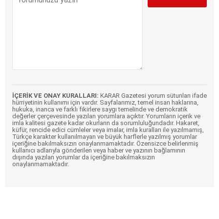
İÇERİK VE ONAY KURALLARI:
KARAR Gazetesi yorum sütunları ifade
hürriyetinin kullanımı için vardır. Sayfalarımız, temel insan haklarına,
hukuka, inanca ve farklı fikirlere saygı temelinde ve demokratik
değerler çerçevesinde yazılan yorumlara açıktır. Yorumların içerik ve
imla kalitesi gazete kadar okurların da sorumluluğundadır. Hakaret,
küfür, rencide edici cümleler veya imalar, imla kuralları ile yazılmamış,
Türkçe karakter kullanılmayan ve büyük harflerle yazılmış yorumlar
içeriğine bakılmaksızın onaylanmamaktadır. Özensizce belirlenmiş
kullanıcı adlarıyla gönderilen veya haber ve yazının bağlamının
dışında yazılan yorumlar da içeriğine bakılmaksızın
onaylanmamaktadır.