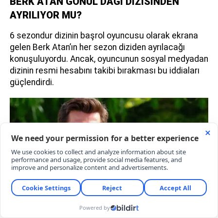
BERK ATAN GÖNÜL DAĞI DİZİSİNDEN
AYRILIYOR MU?
6 sezondur dizinin başrol oyuncusu olarak ekrana
gelen Berk Atan’ın her sezon diziden ayrılacağı
konuşuluyordu. Ancak, oyuncunun sosyal medyadan
dizinin resmi hesabını takibi bırakması bu iddiaları
güçlendirdi.
Berk Atan cephesinden merak edilen konuyla ilgili