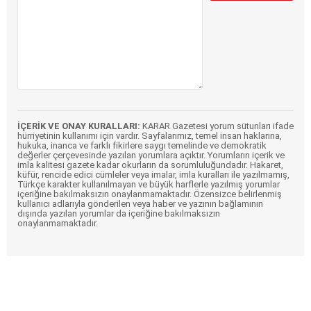
İÇERİK VE ONAY KURALLARI:
KARAR Gazetesi yorum sütunları ifade
hürriyetinin kullanımı için vardır. Sayfalarımız, temel insan haklarına,
hukuka, inanca ve farklı fikirlere saygı temelinde ve demokratik
değerler çerçevesinde yazılan yorumlara açıktır. Yorumların içerik ve
imla kalitesi gazete kadar okurların da sorumluluğundadır. Hakaret,
küfür, rencide edici cümleler veya imalar, imla kuralları ile yazılmamış,
Türkçe karakter kullanılmayan ve büyük harflerle yazılmış yorumlar
içeriğine bakılmaksızın onaylanmamaktadır. Özensizce belirlenmiş
kullanıcı adlarıyla gönderilen veya haber ve yazının bağlamının
dışında yazılan yorumlar da içeriğine bakılmaksızın
onaylanmamaktadır.