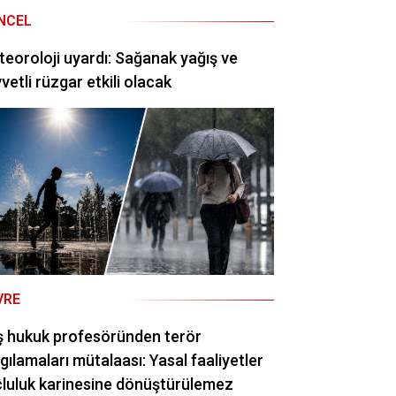
NCEL
eoroloji uyardı: Sağanak yağış ve
vetli rüzgar etkili olacak
VRE
ş hukuk profesöründen terör
gılamaları mütalaası: Yasal faaliyetler
luluk karinesine dönüştürülemez