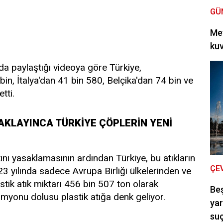
GÜ
Met
kuv
ında paylaştığı videoya göre Türkiye,
in, İtalya'dan 41 bin 580, Belçika'dan 74 bin ve
tti.
SAKLAYINCA TÜRKİYE ÇÖPLERİN YENİ
tını yasaklamasının ardından Türkiye, bu atıkların
ÇE
023 yılında sadece Avrupa Birliği ülkelerinden ve
astik atık miktarı 456 bin 507 ton olarak
Be
myonu dolusu plastik atığa denk geliyor.
yar
suç