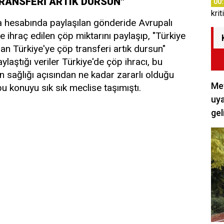
TRANSFERİ ARTIK DURSUN"
00
krit
 hesabında paylaşılan gönderide Avrupalı
ye ihraç edilen çöp miktarını paylaşıp, "Türkiye
n Türkiye'ye çöp transferi artık dursun"
aylaştığı veriler Türkiye'de çöp ihracı, bu
n sağlığı açısından ne kadar zararlı olduğu
Met
u konuyu sık sık meclise taşımıştı.
uya
gel