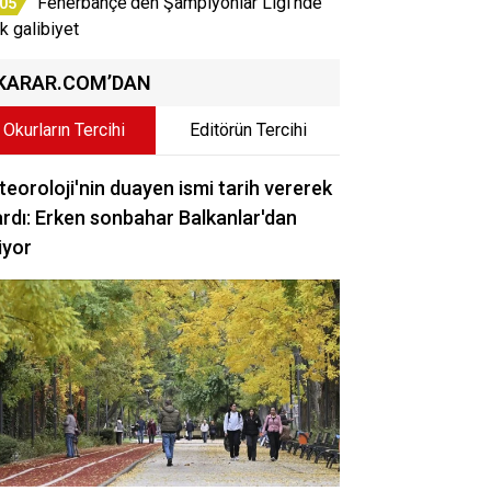
Fenerbahçe'den Şampiyonlar Ligi'nde
:05
ik galibiyet
KARAR.COM’DAN
Okurların Tercihi
Editörün Tercihi
eoroloji'nin duayen ismi tarih vererek
rdı: Erken sonbahar Balkanlar'dan
iyor