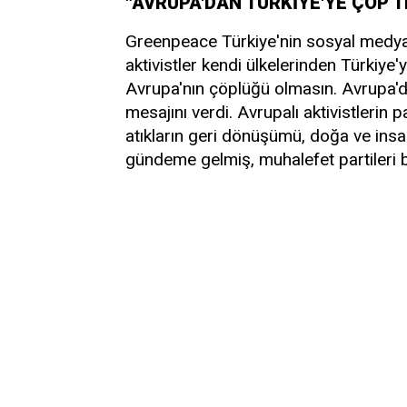
"AVRUPA'DAN TÜRKİYE'YE ÇÖP 
Greenpeace Türkiye'nin sosyal medya
aktivistler kendi ülkelerinden Türkiye'
Avrupa'nın çöplüğü olmasın. Avrupa'da
mesajını verdi. Avrupalı aktivistlerin p
atıkların geri dönüşümü, doğa ve insa
gündeme gelmiş, muhalefet partileri b