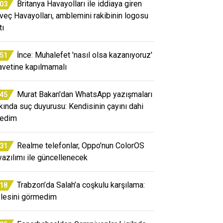
Britanya Havayolları ile iddiaya giren
:03
veç Havayolları, amblemini rakibinin logosu
tı
İnce: Muhalefet 'nasıl olsa kazanıyoruz'
:51
avetine kapılmamalı
Murat Bakan'dan WhatsApp yazışmaları
:45
kında suç duyurusu: Kendisinin çayını dahi
edim
Realme telefonlar, Oppo'nun ColorOS
:31
yazılımı ile güncellenecek
Trabzon’da Salah’a coşkulu karşılama:
:18
lesini görmedim