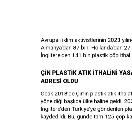
Avrupalı iklim aktivistlerinin 2023 yıl
Almanya'dan 87 bin, Hollanda'dan 27 b
İngiltere'den 141 bin plastik çöp ithal e
ÇİN PLASTİK ATIK İTHALİNİ YA
ADRESİ OLDU
Ocak 2018’de Çin’in plastik atık ithala
yöneldiği başlıca ülke haline geldi. 2
İngiltere’den Türkiye’ye gönderilen pl
kaydedildi. Bu, günde tam 125 çöp ka