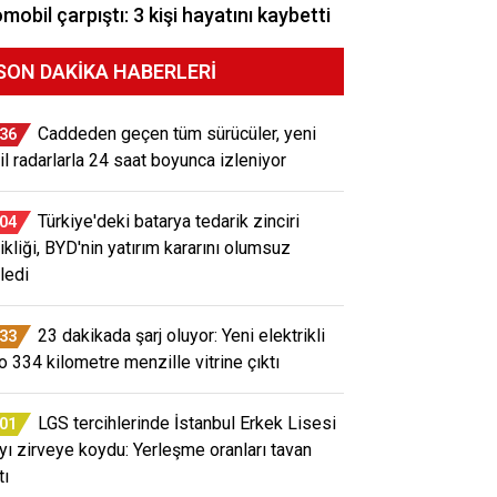
mobil çarpıştı: 3 kişi hayatını kaybetti
SON DAKIKA HABERLERI
Caddeden geçen tüm sürücüler, yeni
:36
il radarlarla 24 saat boyunca izleniyor
Türkiye'deki batarya tedarik zinciri
:04
ikliği, BYD'nin yatırım kararını olumsuz
ledi
23 dakikada şarj oluyor: Yeni elektrikli
:33
o 334 kilometre menzille vitrine çıktı
LGS tercihlerinde İstanbul Erkek Lisesi
:01
ayı zirveye koydu: Yerleşme oranları tavan
tı