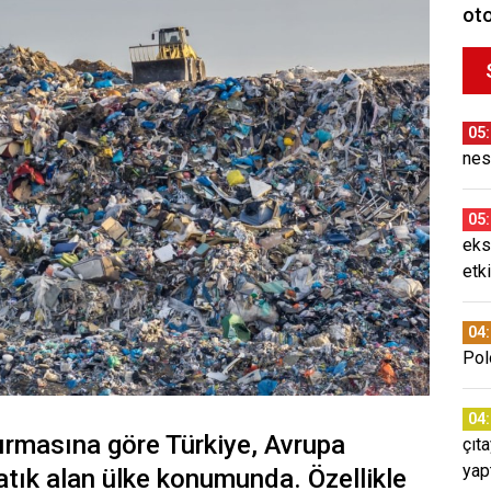
oto
05
nes
05
eks
etki
04
Pol
04
ırmasına göre Türkiye, Avrupa
çıt
yap
 atık alan ülke konumunda. Özellikle