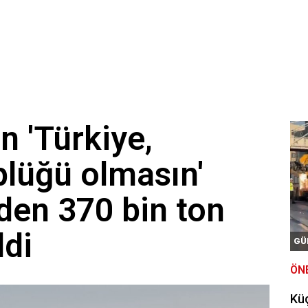
yaşındaki kadın yanarak hayatını kaybetti
ği meslekle evini atölyeye dönüştürdü: Siparişlere yetişemiyor
işkin kanun teklifi kabul edildi
n 'Türkiye,
plüğü olmasın'
eden 370 bin ton
ldi
GÜ
ÖN
Kü