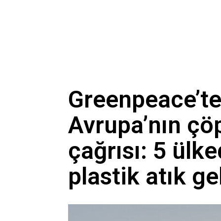
Gaziantep'te acı olay! 91 
Belediye kursunda öğrendi
Gazi ve şehit yakınlarına il
Greenpeace’te
Avrupa’nın çö
çağrısı: 5 ülk
plastik atık ge