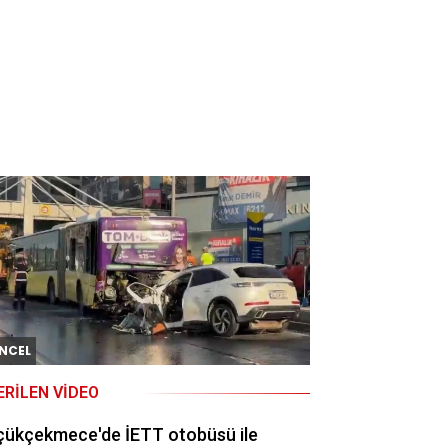
NCEL
ERILEN VIDEO
çükçekmece'de İETT otobüsü ile