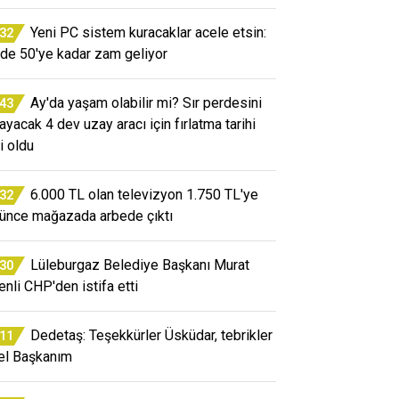
Yeni PC sistem kuracaklar acele etsin:
:32
de 50'ye kadar zam geliyor
Ay'da yaşam olabilir mi? Sır perdesini
:43
layacak 4 dev uzay aracı için fırlatma tarihi
i oldu
6.000 TL olan televizyon 1.750 TL'ye
:32
ünce mağazada arbede çıktı
Lüleburgaz Belediye Başkanı Murat
:30
enli CHP'den istifa etti
Dedetaş: Teşekkürler Üsküdar, tebrikler
:11
el Başkanım