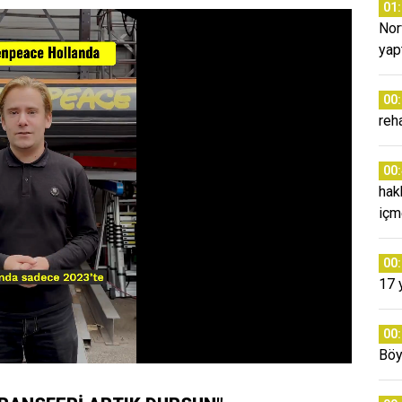
01
Nor
yap
00
reh
00
hak
içm
00
17 
00
Böy