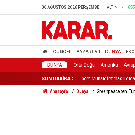
06 AĞUSTOS 2026 PERŞEMBE
ALTIN
655
LGS tercihlerinde İstanbul
Lüleburgaz Belediye Başka
GÜNCEL
YAZARLAR
DÜNYA
EKO
Dedetaş: Teşekkürler Üskü
DÜNYA
Orta Doğu
Amerika
Avru
SON DAKİKA :
İnce: Muhalefet 'nasıl ols
Anasayfa
Dünya
Greenpeace’ten 'Türk
Murat Bakan'dan WhatsApp
Lozan mübadillerinden orta
Süreçte en kritik aşama