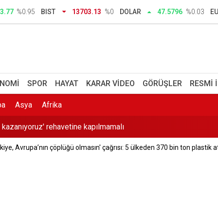
3.77
%0.95
BIST
13703.13
%0
DOLAR
47.5796
%0.03
E
 Erkek Lisesi çıtayı zirveye koydu: Yerleşme oranları tavan yaptı
nı Murat Gerenli CHP'den istifa etti
NOMI
SPOR
HAYAT
KARAR VIDEO
GÖRÜŞLER
RESMI 
dar, tebrikler Sibel Başkanım
pa
Asya
Afrika
a kazanıyoruz' rehavetine kapılmamalı
iye, Avrupa’nın çöplüğü olmasın' çağrısı: 5 ülkeden 370 bin ton plastik at
 yazışmaları hakkında suç duyurusu: Kendisinin çayını dahi içm
k bildiri ile Meclis'te çağrı: Ayrımcılığı hak etmedik