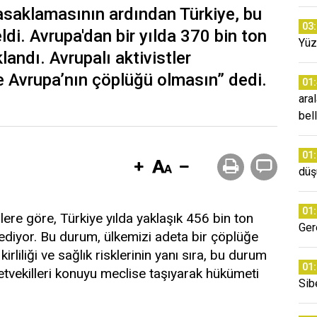
 yasaklamasının ardından Türkiye, bu
03
eldi. Avrupa'dan bir yılda 370 bin ton
Yüz
klandı. Avrupalı aktivistler
ye Avrupa’nın çöplüğü olmasın” dedi.
01
ara
bell
01
düş
01
lere göre, Türkiye yılda yaklaşık 456 bin ton
Ger
l ediyor. Bu durum, ülkemizi adeta bir çöplüğe
rliliği ve sağlık risklerinin yanı sıra, bu durum
01
tvekilleri konuyu meclise taşıyarak hükümeti
Sib