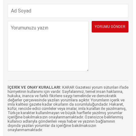
İÇERİK VE ONAY KURALLARI:
KARAR Gazetesi yorum sütunları ifade
hürriyetinin kullanımı için vardır. Sayfalarımız, temel insan haklarına,
hukuka, inanca ve farklı fikirlere saygı temelinde ve demokratik
değerler çerçevesinde yazılan yorumlara açıktır. Yorumların içerik ve
imla kalitesi gazete kadar okurların da sorumluluğundadır. Hakaret,
küfür, rencide edici cümleler veya imalar, imla kuralları ile yazılmamış,
Türkçe karakter kullanılmayan ve büyük harflerle yazılmış yorumlar
içeriğine bakılmaksızın onaylanmamaktadır. Özensizce belirlenmiş
kullanıcı adlarıyla gönderilen veya haber ve yazının bağlamının
dışında yazılan yorumlar da içeriğine bakılmaksızın
onaylanmamaktadır.