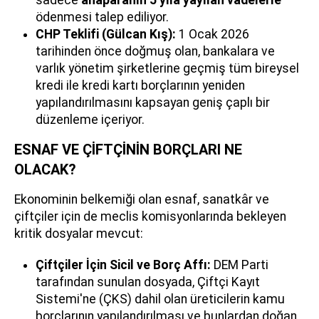
sadece
anaparanın 5 yıla yayılan vadelerle
ödenmesi talep ediliyor.
CHP Teklifi (Gülcan Kış):
1 Ocak 2026
tarihinden önce doğmuş olan, bankalara ve
varlık yönetim şirketlerine geçmiş tüm bireysel
kredi ile kredi kartı borçlarının yeniden
yapılandırılmasını kapsayan geniş çaplı bir
düzenleme içeriyor.
ESNAF VE ÇİFTÇİNİN BORÇLARI NE
OLACAK?
Ekonominin belkemiği olan esnaf, sanatkâr ve
çiftçiler için de meclis komisyonlarında bekleyen
kritik dosyalar mevcut:
Çiftçiler İçin Sicil ve Borç Affı:
DEM Parti
tarafından sunulan dosyada, Çiftçi Kayıt
Sistemi'ne (ÇKS) dahil olan üreticilerin kamu
borçlarının yapılandırılması ve bunlardan doğan