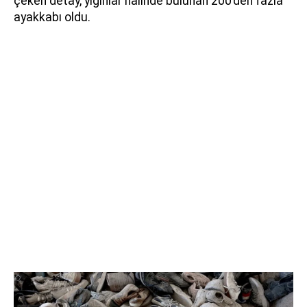
çeken detay, yığınlar halinde bulunan 200’den fazla
ayakkabı oldu.