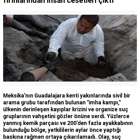
fırınlarından insan cesetleri çıktı
Meksika’nın Guadalajara kenti yakınlarında sivil bir
arama grubu tarafından bulunan "imha kampı,"
ülkenin derinleşen kayıplar krizini ve organize suç
gruplarının vahşetini gözler önüne serdi. Yüzlerce
yanmış kemik parçası ve 200’den fazla ayakkabının
bulunduğu bölge, yetkililerin aylar önce yaptığı
baskına rağmen ortaya çıkarılamadı. Olay, suç