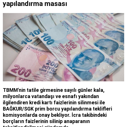
yapılandırma masası
TBMM'nin tatile girmesine sayılı günler kala,
milyonlarca vatandaşı ve esnafı yakından
ilgilendiren kredi kartı faizlerinin silinmesi ile
BAĞKUR/SGK prim borcu yapılandırma teklifleri
komisyonlarda onay bekliyor. İcra takibindeki
borçların faizlerinin silinip anaparanın