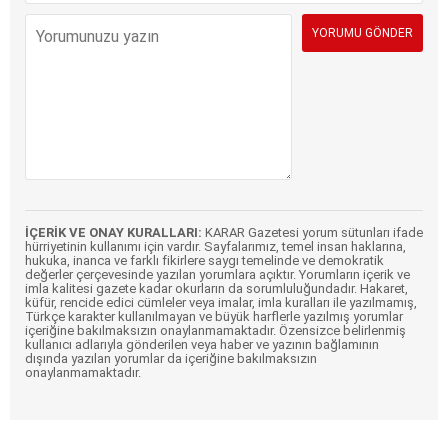
İÇERİK VE ONAY KURALLARI:
KARAR Gazetesi yorum sütunları ifade
hürriyetinin kullanımı için vardır. Sayfalarımız, temel insan haklarına,
hukuka, inanca ve farklı fikirlere saygı temelinde ve demokratik
değerler çerçevesinde yazılan yorumlara açıktır. Yorumların içerik ve
imla kalitesi gazete kadar okurların da sorumluluğundadır. Hakaret,
küfür, rencide edici cümleler veya imalar, imla kuralları ile yazılmamış,
Türkçe karakter kullanılmayan ve büyük harflerle yazılmış yorumlar
içeriğine bakılmaksızın onaylanmamaktadır. Özensizce belirlenmiş
kullanıcı adlarıyla gönderilen veya haber ve yazının bağlamının
dışında yazılan yorumlar da içeriğine bakılmaksızın
onaylanmamaktadır.