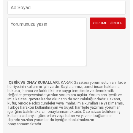
İÇERİK VE ONAY KURALLARI:
KARAR Gazetesi yorum sütunları ifade
hürriyetinin kullanımı için vardır. Sayfalarımız, temel insan haklarına,
hukuka, inanca ve farklı fikirlere saygı temelinde ve demokratik
değerler çerçevesinde yazılan yorumlara açıktır. Yorumların içerik ve
imla kalitesi gazete kadar okurların da sorumluluğundadır. Hakaret,
küfür, rencide edici cümleler veya imalar, imla kuralları ile yazılmamış,
Türkçe karakter kullanılmayan ve büyük harflerle yazılmış yorumlar
içeriğine bakılmaksızın onaylanmamaktadır. Özensizce belirlenmiş
kullanıcı adlarıyla gönderilen veya haber ve yazının bağlamının
dışında yazılan yorumlar da içeriğine bakılmaksızın
onaylanmamaktadır.