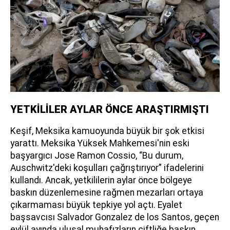
YETKİLİLER AYLAR ÖNCE ARAŞTIRMIŞTI
Keşif, Meksika kamuoyunda büyük bir şok etkisi
yarattı. Meksika Yüksek Mahkemesi'nin eski
başyargıcı Jose Ramon Cossio, “Bu durum,
Auschwitz'deki koşulları çağrıştırıyor” ifadelerini
kullandı. Ancak, yetkililerin aylar önce bölgeye
baskın düzenlemesine rağmen mezarları ortaya
çıkarmaması büyük tepkiye yol açtı. Eyalet
başsavcısı Salvador Gonzalez de los Santos, geçen
eylül ayında ulusal muhafızların çiftliğe baskın