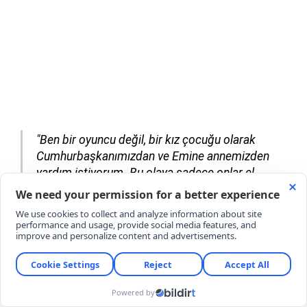
"Ben bir oyuncu değil, bir kız çocuğu olarak
Cumhurbaşkanımızdan ve Emine annemizden
yardım istiyorum. Bu olaya sadece onlar el
koyabilir. Adalet istiyorum sadece. Geceleri
uyuyamıyorum, tehditler alıyorum. Önümde bir
çete var."
YORUMLAR
YORUM YAZ