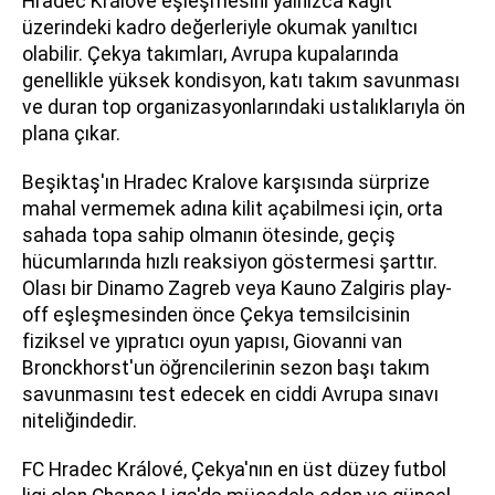
Hradec Králové eşleşmesini yalnızca kağıt
üzerindeki kadro değerleriyle okumak yanıltıcı
olabilir. Çekya takımları, Avrupa kupalarında
genellikle yüksek kondisyon, katı takım savunması
ve duran top organizasyonlarındaki ustalıklarıyla ön
plana çıkar.
Beşiktaş'ın Hradec Kralove karşısında sürprize
mahal vermemek adına kilit açabilmesi için, orta
sahada topa sahip olmanın ötesinde, geçiş
hücumlarında hızlı reaksiyon göstermesi şarttır.
Olası bir Dinamo Zagreb veya Kauno Zalgiris play-
off eşleşmesinden önce Çekya temsilcisinin
fiziksel ve yıpratıcı oyun yapısı, Giovanni van
Bronckhorst'un öğrencilerinin sezon başı takım
savunmasını test edecek en ciddi Avrupa sınavı
niteliğindedir.
FC Hradec Králové, Çekya'nın en üst düzey futbol