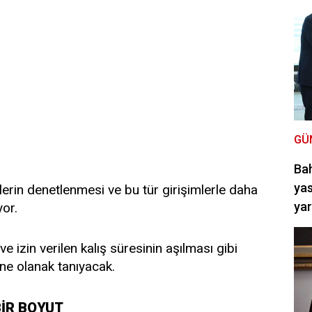
GÜ
Bah
yas
lerin denetlenmesi ve bu tür girişimlerle daha
ya
yor.
e izin verilen kalış süresinin aşılması gibi
ne olanak tanıyacak.
BİR BOYUT