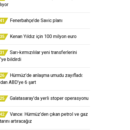
lıyor
Fenerbahçe’de Savic planı
:41
Kenan Yıldız için 100 milyon euro
:35
Sarı-kırmızılılar yeni transferlerini
:31
’ye bildirdi
Hürmüz’de anlaşma umudu zayıfladı:
:26
n’dan ABD’ye 6 şart
Galatasaray’da yerli stoper operasyonu
:25
Vance: Hürmüz’den çıkan petrol ve gaz
:42
arını artıracağız