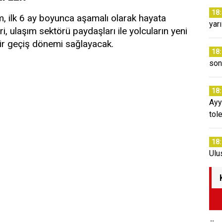
18
m, ilk 6 ay boyunca aşamalı olarak hayata
yar
ri, ulaşım sektörü paydaşları ile yolcuların yeni
bir geçiş dönemi sağlayacak.
18
son
18
Ayy
tol
18
Ulu