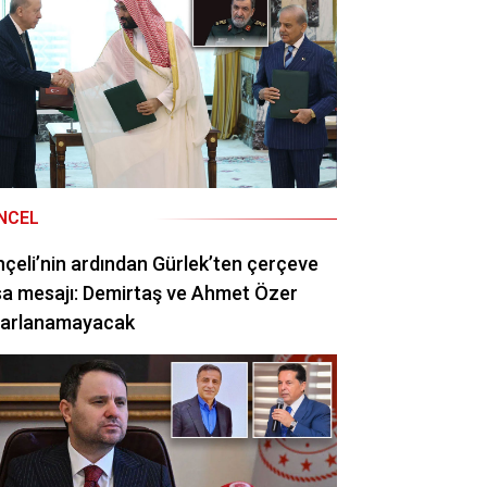
NCEL
çeli’nin ardından Gürlek’ten çerçeve
a mesajı: Demirtaş ve Ahmet Özer
rarlanamayacak