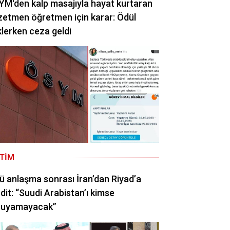
M'den kalp masajıyla hayat kurtaran
etmen öğretmen için karar: Ödül
lerken ceza geldi
ITIM
ü anlaşma sonrası İran’dan Riyad’a
dit: “Suudi Arabistan’ı kimse
ruyamayacak”