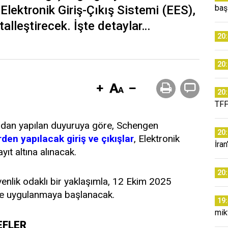
Elektronik Giriş-Çıkış Sistemi (EES),
baş
talleştirecek. İşte detaylar…
20
20
20
TFF
ından yapılan duyuruya göre, Schengen
20
den yapılacak giriş ve çıkışlar
, Elektronik
İra
yıt altına alınacak.
20
üvenlik odaklı bir yaklaşımla, 12 Ekim 2025
lde uygulanmaya başlanacak.
19
mikt
EFLER