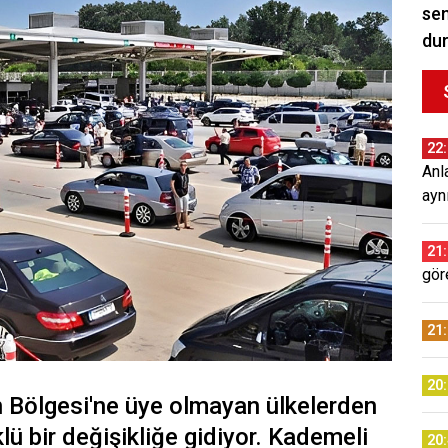
sem
du
22
Anl
ayn
21
gör
21
20
n Bölgesi'ne üye olmayan ülkelerden
klü bir değişikliğe gidiyor. Kademeli
20