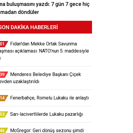
a buluşmasını yazdı: 7 gün 7 gece hiç
rmadan döndüler
SON DAKIKA HABERLERI
Fidan'dan Mekke Ortak Savunma
:01
aşması açıklaması: NATO’nun 5. maddesiyle
ı
Menderes Belediye Başkanı Çiçek
:39
evden uzaklaştırıldı
Fenerbahçe, Romelu Lukaku ile anlaştı
:14
Sarı-lacivertlilerde Lukaku pazarlığı
:53
McGregor: Geri dönüş sezonu şimdi
:46