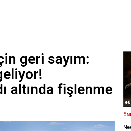
için geri sayım:
eliyor!
dı altında fişlenme
GÜ
ÖN
New