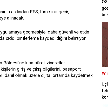
ÖSY
göz
nın ardından EES, tüm sınır geçiş
bek
eye alınacak.
ygulamaya geçmesiyle, daha güvenli ve etkin
a ciddi bir ilerleme kaydedildiğini belirtiyor.
Bölgesi'ne kısa süreli ziyaretler
ilerin giriş ve çıkış bilgilerini, pasaport
EĞ
leri dahil olmak üzere dijital ortamda kaydetmek.
Üçl
teh
ko