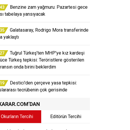
Benzine zam yağmuru: Pazartesi gece
:43
ısı tabelaya yansıyacak
Galatasaray, Rodrigo Mora transferinde
:35
a yaklaştı
Tuğrul Türkeş’ten MHP’ye kız kardeşi
:27
üce Türkeş tepkisi: Teröristlere gösterilen
eransın onda birini beklerdim
Destici'den çerçeve yasa tepkisi:
:19
slararası tecrübenin çok gerisinde
KARAR.COM’DAN
Okurların Tercihi
Editörün Tercihi