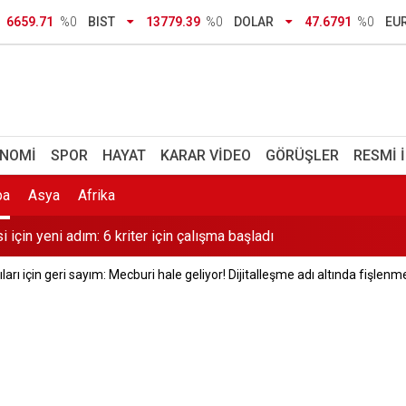
ız kardeşi Ayyüce Türkeş tepkisi: Teröristlere gösterilen toleran
6659.71
%0
BIST
13779.39
%0
DOLAR
47.6791
%0
EU
epkisi: Uluslararası tecrübenin çok gerisinde
 verdi: Hava sıcaklıkları düşüyor, yağmur geliyor
luluk geriledi: İşte güncel oranlar
NOMI
SPOR
HAYAT
KARAR VIDEO
GÖRÜŞLER
RESMI 
 için yeni adım: 6 kriter için çalışma başladı
pa
Asya
Afrika
ki sıra dışı sema buluşmasını yazdı: 7 gün 7 gece hiç durmadan
ıları için geri sayım: Mecburi hale geliyor! Dijitalleşme adı altında fişlenm
Erdal Beşikçioğlu'na tepki: "Siz kamu görevini nasıl yapıyorsunuz
T hattı 2028’de hizmete girecek