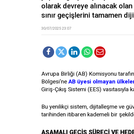
olarak devreye alınacak olan 
sınır geçişlerini tamamen diji
30/07/2025 23:07
Avrupa Birliği (AB) Komisyonu taraf
Bölgesi'ne
AB üyesi olmayan ülkeler
Giriş-Çıkış Sistemi (EES) vasıtasıyla ka
Bu yenilikçi sistem, dijitalleşme ve g
tarihinden itibaren kademeli bir şeki
AŞAMALI GEÇİŞ SÜRECİ VE HED