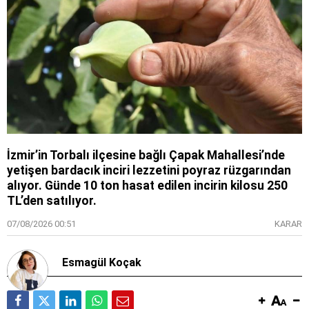
İzmir’in Torbalı ilçesine bağlı Çapak Mahallesi’nde
yetişen bardacık inciri lezzetini poyraz rüzgarından
alıyor. Günde 10 ton hasat edilen incirin kilosu 250
TL’den satılıyor.
07/08/2026 00:51
KARAR
Esmagül Koçak