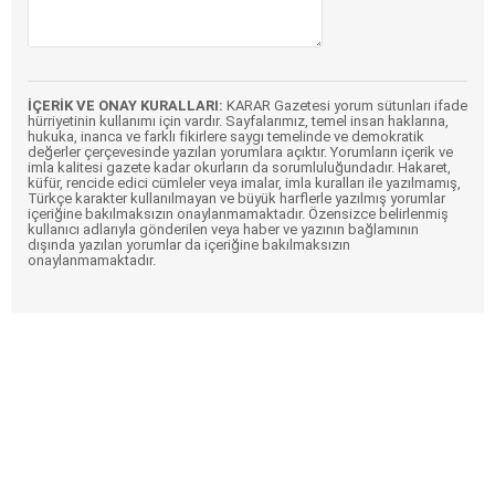
İÇERİK VE ONAY KURALLARI:
KARAR Gazetesi yorum sütunları ifade
hürriyetinin kullanımı için vardır. Sayfalarımız, temel insan haklarına,
hukuka, inanca ve farklı fikirlere saygı temelinde ve demokratik
değerler çerçevesinde yazılan yorumlara açıktır. Yorumların içerik ve
imla kalitesi gazete kadar okurların da sorumluluğundadır. Hakaret,
küfür, rencide edici cümleler veya imalar, imla kuralları ile yazılmamış,
Türkçe karakter kullanılmayan ve büyük harflerle yazılmış yorumlar
içeriğine bakılmaksızın onaylanmamaktadır. Özensizce belirlenmiş
kullanıcı adlarıyla gönderilen veya haber ve yazının bağlamının
dışında yazılan yorumlar da içeriğine bakılmaksızın
onaylanmamaktadır.