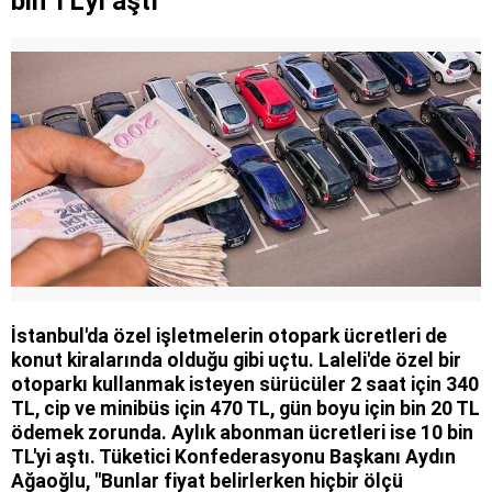
bin TL'yi aştı
İstanbul'da özel işletmelerin otopark ücretleri de
konut kiralarında olduğu gibi uçtu. Laleli'de özel bir
otoparkı kullanmak isteyen sürücüler 2 saat için 340
TL, cip ve minibüs için 470 TL, gün boyu için bin 20 TL
ödemek zorunda. Aylık abonman ücretleri ise 10 bin
TL'yi aştı. Tüketici Konfederasyonu Başkanı Aydın
Ağaoğlu, "Bunlar fiyat belirlerken hiçbir ölçü