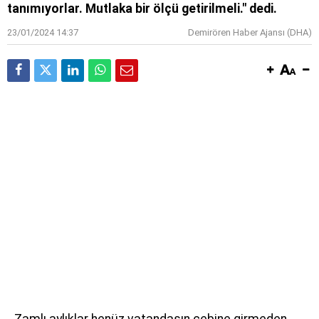
tanımıyorlar. Mutlaka bir ölçü getirilmeli." dedi.
23/01/2024 14:37
Demirören Haber Ajansı (DHA)
Zamlı aylıklar henüz vatandaşın cebine girmeden