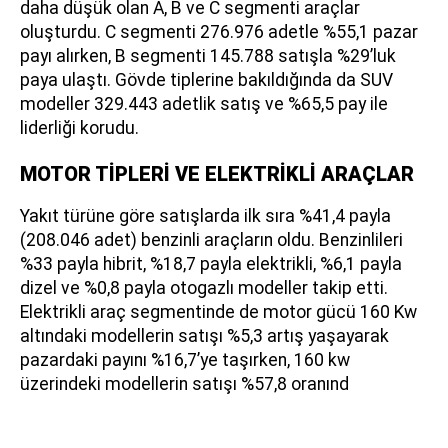
daha düşük olan A, B ve C segmenti araçlar
oluşturdu. C segmenti 276.976 adetle %55,1 pazar
payı alırken, B segmenti 145.788 satışla %29’luk
paya ulaştı. Gövde tiplerine bakıldığında da SUV
modeller 329.443 adetlik satış ve %65,5 pay ile
liderliği korudu.
MOTOR TİPLERİ VE ELEKTRİKLİ ARAÇLAR
Yakıt türüne göre satışlarda ilk sıra %41,4 payla
(208.046 adet) benzinli araçların oldu. Benzinlileri
%33 payla hibrit, %18,7 payla elektrikli, %6,1 payla
dizel ve %0,8 payla otogazlı modeller takip etti.
Elektrikli araç segmentinde de motor gücü 160 Kw
altındaki modellerin satışı %5,3 artış yaşayarak
pazardaki payını %16,7’ye taşırken, 160 kw
üzerindeki modellerin satışı %57,8 oranınd