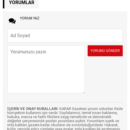
YORUMLAR
YORUM YAZ
İÇERİK VE ONAY KURALLARI:
KARAR Gazetesi yorum sütunları ifade
hürriyetinin kullanımı için vardır. Sayfalarımız, temel insan haklarına,
hukuka, inanca ve farklı fikirlere saygı temelinde ve demokratik
değerler çerçevesinde yazılan yorumlara açıktır. Yorumların içerik ve
imla kalitesi gazete kadar okurların da sorumluluğundadır. Hakaret,
küfür, rencide edici cümleler veya imalar, imla kuralları ile yazılmamış,