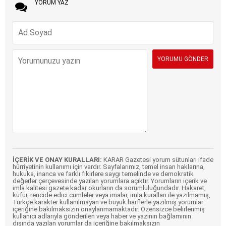
YORUM YAZ
İÇERİK VE ONAY KURALLARI:
KARAR Gazetesi yorum sütunları ifade
hürriyetinin kullanımı için vardır. Sayfalarımız, temel insan haklarına,
hukuka, inanca ve farklı fikirlere saygı temelinde ve demokratik
değerler çerçevesinde yazılan yorumlara açıktır. Yorumların içerik ve
imla kalitesi gazete kadar okurların da sorumluluğundadır. Hakaret,
küfür, rencide edici cümleler veya imalar, imla kuralları ile yazılmamış,
Türkçe karakter kullanılmayan ve büyük harflerle yazılmış yorumlar
içeriğine bakılmaksızın onaylanmamaktadır. Özensizce belirlenmiş
kullanıcı adlarıyla gönderilen veya haber ve yazının bağlamının
dışında yazılan yorumlar da içeriğine bakılmaksızın