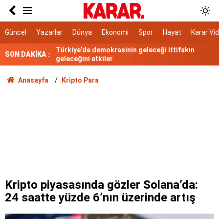
Devrim Özkan'ın acı günü
Türkiye’de demokrasinin geleceği ittifakın
Güncel
Yazarlar
Dünya
Ekonomi
Spor
Hayat
Karar Vi
geleceğini etkiler
SON DAKİKA :
Bahçeli, nikah şahidi oldu
Yeni Parti'ye yapılan bağış tutarı 9 günde 300
Anasayfa
Kripto Para
milyonu geçti
Hasat sabah 5’te başlıyor, 30 bin ton ürün
alınıyor!
Yargıya çok geniş takdir hakkı tanıyor
6 maddesi kabul edildi
3.500 kök dikti ilk meyvelerini aldı!
Kripto piyasasında gözler Solana’da:
24 saatte yüzde 6’nın üzerinde artış