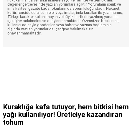
hukuka, inanca ve farklı fikirlere saygı temelinde ve demokratik
değerler çerçevesinde yazılan yorumlara açıktır. Yorumların içerik ve
imla kalitesi gazete kadar okurların da sorumluluğundadır. Hakaret,
küfür, rencide edici cümleler veya imalar, imla kuralları ile yazılmamış,
Türkçe karakter kullanılmayan ve büyük harflerle yazılmış yorumlar
içeriğine bakılmaksızın onaylanmamaktadır. Özensizce belirlenmiş
kullanıcı adlarıyla gönderilen veya haber ve yazının bağlamının
dışında yazılan yorumlar da içeriğine bakılmaksızın
onaylanmamaktadır.
Kuraklığa kafa tutuyor, hem bitkisi hem
yağı kullanılıyor! Üreticiye kazandıran
tohum