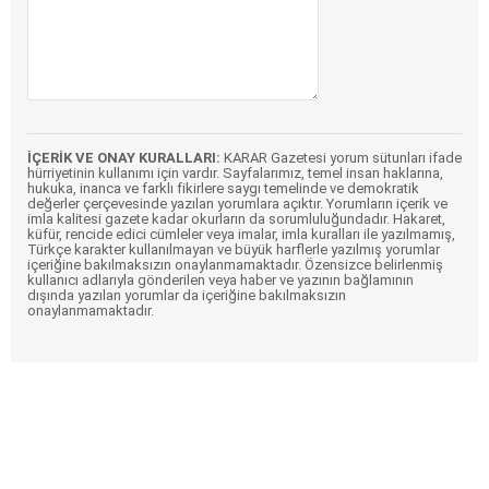
İÇERİK VE ONAY KURALLARI:
KARAR Gazetesi yorum sütunları ifade
hürriyetinin kullanımı için vardır. Sayfalarımız, temel insan haklarına,
hukuka, inanca ve farklı fikirlere saygı temelinde ve demokratik
değerler çerçevesinde yazılan yorumlara açıktır. Yorumların içerik ve
imla kalitesi gazete kadar okurların da sorumluluğundadır. Hakaret,
küfür, rencide edici cümleler veya imalar, imla kuralları ile yazılmamış,
Türkçe karakter kullanılmayan ve büyük harflerle yazılmış yorumlar
içeriğine bakılmaksızın onaylanmamaktadır. Özensizce belirlenmiş
kullanıcı adlarıyla gönderilen veya haber ve yazının bağlamının
dışında yazılan yorumlar da içeriğine bakılmaksızın
onaylanmamaktadır.