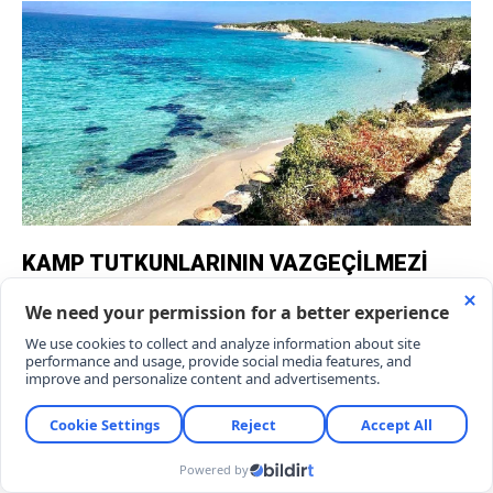
KAMP TUTKUNLARININ VAZGEÇİLMEZİ
Killik Koyu’nda hem şezlong, şemsiye, duş ve yeme-
içme gibi imkanlar sağlayan özel plaj işletmeleri
hem de ücretsiz halk plajı mevcut. Doğal yapısını
koruyan koy, günübirlik ziyaretçiler kadar kamp
tutkunlarının da vazgeçilmezi oluyor.