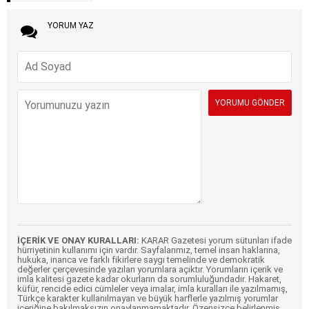
YORUM YAZ
İÇERİK VE ONAY KURALLARI:
KARAR Gazetesi yorum sütunları ifade
hürriyetinin kullanımı için vardır. Sayfalarımız, temel insan haklarına,
hukuka, inanca ve farklı fikirlere saygı temelinde ve demokratik
değerler çerçevesinde yazılan yorumlara açıktır. Yorumların içerik ve
imla kalitesi gazete kadar okurların da sorumluluğundadır. Hakaret,
küfür, rencide edici cümleler veya imalar, imla kuralları ile yazılmamış,
Türkçe karakter kullanılmayan ve büyük harflerle yazılmış yorumlar
içeriğine bakılmaksızın onaylanmamaktadır. Özensizce belirlenmiş