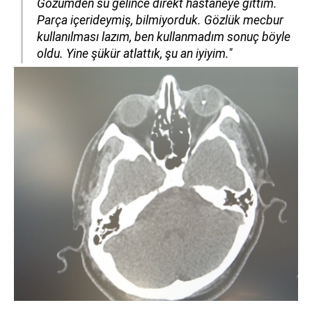
Gözümden su gelince direkt hastaneye gittim.
Parça içerideymiş, bilmiyorduk. Gözlük mecbur
kullanılması lazım, ben kullanmadım sonuç böyle
oldu. Yine şükür atlattık, şu an iyiyim."