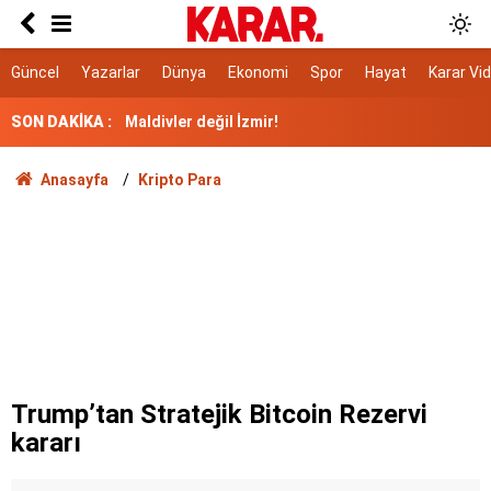
Kuraklığa kafa tutuyor, hem bitkisi hem yağı
kullanılıyor!
Maldivler değil İzmir!
Güncel
Yazarlar
Dünya
Ekonomi
Spor
Hayat
Karar Vi
SON DAKİKA :
'Atık sömürgeciliği'
YKS'de değişiklik iddialarına Bakan Tekin'den
Anasayfa
Kripto Para
açıklama
Yanlış gönderilen para nasıl geri alınır?
Sivas’ta kene can aldı
İbrahim Anlaşmaları değil, Mekke Anlaşmaları
Bu dört gıdanın fiyatları uçacak
Trump’tan Stratejik Bitcoin Rezervi
kararı