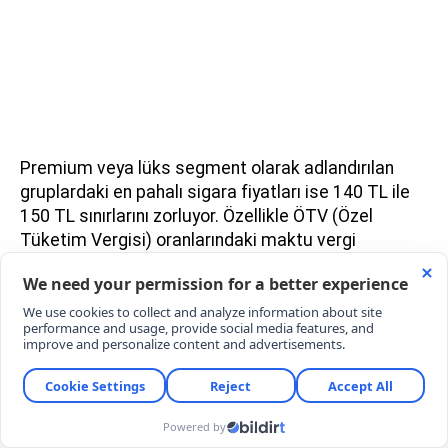
Premium veya lüks segment olarak adlandırılan
gruplardaki en pahalı sigara fiyatları ise 140 TL ile
150 TL sınırlarını zorluyor. Özellikle ÖTV (Özel
Tüketim Vergisi) oranlarındaki maktu vergi
eşiklerinin değişmesi, maliyetlerin doğrudan rafa
yansımasına neden oluyor.
SİGARAYA BİR DAHA ZAM NE ZAMAN
GELECEK?
Sektör temsilcileri, enflasyon rakamları ve maliyet
artışları devam ettiği sürece yılın son çeyreğinde