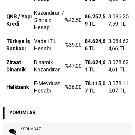
Kazandıran /
QNB / Yapı
86.257,5
3.086.25
Sınırsız
%43,50
Kredi
9 TL
7,59 TL
Hesap
Türkiye İş
Vadeli TL
84.624,6
3.084.62
%39,00
Bankası
Hesabı
6 TL
4,66 TL
Ziraat
Dinamik
78.624,6
3.078.62
%47,00
Dinamik
Kazandıran
1 TL
4,61 TL
E-Mevduat
78.115,0
3.078.11
Halkbank
%36,00
Hesabı
7 TL
5,07 TL
YORUMLAR
YORUM YAZ