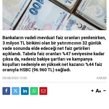
Bankaların vadeli mevduat faiz oranları yenilenirken,
3 milyon TL birikimi olan bir yatırımcının 32 günlük
vade sonunda elde edeceği net faiz getirileri
açıklandı. Tabela faiz oranları %47 seviyesine kadar
çıksa da, vadesiz bakiye şartları ve kampanya
koşulları nedeniyle en yüksek net kazancı %44 faiz
oranıyla HSBC (96.960 TL) sağladı.
09/08/2026 15:00
KARAR