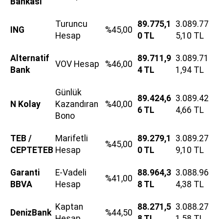
Bankası
Turuncu
89.775,1
3.089.77
ING
%45,00
Hesap
0 TL
5,10 TL
Alternatif
89.711,9
3.089.71
VOV Hesap
%46,00
Bank
4 TL
1,94 TL
Günlük
89.424,6
3.089.42
N Kolay
Kazandıran
%40,00
6 TL
4,66 TL
Bono
TEB /
Marifetli
89.279,1
3.089.27
%45,00
CEPTETEB
Hesap
0 TL
9,10 TL
Garanti
E-Vadeli
88.964,3
3.088.96
%41,00
BBVA
Hesap
8 TL
4,38 TL
Kaptan
88.271,5
3.088.27
DenizBank
%44,50
Hesap
8 TL
1,58 TL