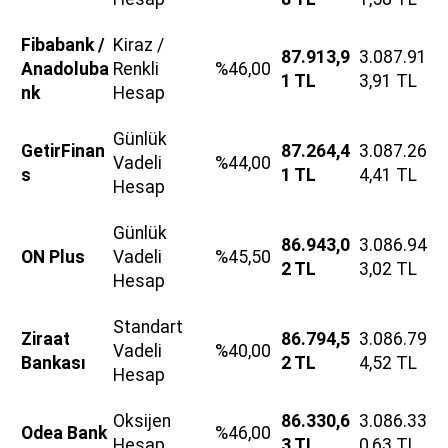
Fibabank /
Kiraz /
87.913,9
3.087.91
Anadoluba
Renkli
%46,00
1 TL
3,91 TL
nk
Hesap
Günlük
GetirFinan
87.264,4
3.087.26
Vadeli
%44,00
s
1 TL
4,41 TL
Hesap
Günlük
86.943,0
3.086.94
ON Plus
Vadeli
%45,50
2 TL
3,02 TL
Hesap
Standart
Ziraat
86.794,5
3.086.79
Vadeli
%40,00
Bankası
2 TL
4,52 TL
Hesap
Oksijen
86.330,6
3.086.33
Odea Bank
%46,00
Hesap
3 TL
0,63 TL