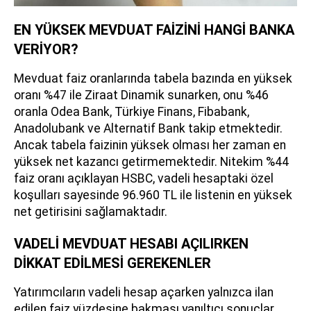
EN YÜKSEK MEVDUAT FAİZİNİ HANGİ BANKA
VERİYOR?
Mevduat faiz oranlarında tabela bazında en yüksek
oranı %47 ile Ziraat Dinamik sunarken, onu %46
oranla Odea Bank, Türkiye Finans, Fibabank,
Anadolubank ve Alternatif Bank takip etmektedir.
Ancak tabela faizinin yüksek olması her zaman en
yüksek net kazancı getirmemektedir. Nitekim %44
faiz oranı açıklayan HSBC, vadeli hesaptaki özel
koşulları sayesinde 96.960 TL ile listenin en yüksek
net getirisini sağlamaktadır.
VADELİ MEVDUAT HESABI AÇILIRKEN
DİKKAT EDİLMESİ GEREKENLER
Yatırımcıların vadeli hesap açarken yalnızca ilan
edilen faiz yüzdesine bakması yanıltıcı sonuçlar