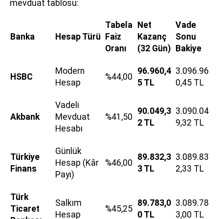
mevduat tablosu:
Tabela
Net
Vade
Banka
Hesap Türü
Faiz
Kazanç
Sonu
Oranı
(32 Gün)
Bakiye
Modern
96.960,4
3.096.96
HSBC
%44,00
Hesap
5 TL
0,45 TL
Vadeli
90.049,3
3.090.04
Akbank
Mevduat
%41,50
2 TL
9,32 TL
Hesabı
Günlük
Türkiye
89.832,3
3.089.83
Hesap (Kâr
%46,00
Finans
3 TL
2,33 TL
Payı)
Türk
Salkım
89.783,0
3.089.78
Ticaret
%45,25
Hesap
0 TL
3,00 TL