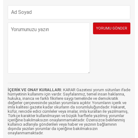
İÇERİK VE ONAY KURALLARI:
KARAR Gazetesi yorum sütunları ifade
hürriyetinin kullanımı için vardır. Sayfalarımız, temel insan haklarına,
hukuka, inanca ve farklı fikirlere saygı temelinde ve demokratik
değerler çerçevesinde yazılan yorumlara açıktır. Yorumların içerik ve
imla kalitesi gazete kadar okurların da sorumluluğundadır. Hakaret,
küfür, rencide edici cümleler veya imalar, imla kuralları ile yazılmamış,
Türkçe karakter kullanılmayan ve büyük harflerle yazılmış yorumlar
içeriğine bakılmaksızın onaylanmamaktadır. Özensizce belirlenmiş
kullanıcı adlarıyla gönderilen veya haber ve yazının bağlamının
dışında yazılan yorumlar da içeriğine bakılmaksızın
onaylanmamaktadır.