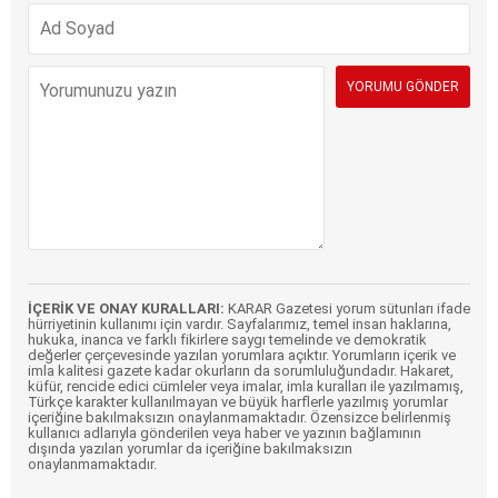
İÇERİK VE ONAY KURALLARI:
KARAR Gazetesi yorum sütunları ifade
hürriyetinin kullanımı için vardır. Sayfalarımız, temel insan haklarına,
hukuka, inanca ve farklı fikirlere saygı temelinde ve demokratik
değerler çerçevesinde yazılan yorumlara açıktır. Yorumların içerik ve
imla kalitesi gazete kadar okurların da sorumluluğundadır. Hakaret,
küfür, rencide edici cümleler veya imalar, imla kuralları ile yazılmamış,
Türkçe karakter kullanılmayan ve büyük harflerle yazılmış yorumlar
içeriğine bakılmaksızın onaylanmamaktadır. Özensizce belirlenmiş
kullanıcı adlarıyla gönderilen veya haber ve yazının bağlamının
dışında yazılan yorumlar da içeriğine bakılmaksızın
onaylanmamaktadır.