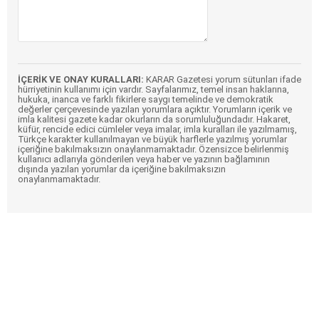
İÇERİK VE ONAY KURALLARI:
KARAR Gazetesi yorum sütunları ifade
hürriyetinin kullanımı için vardır. Sayfalarımız, temel insan haklarına,
hukuka, inanca ve farklı fikirlere saygı temelinde ve demokratik
değerler çerçevesinde yazılan yorumlara açıktır. Yorumların içerik ve
imla kalitesi gazete kadar okurların da sorumluluğundadır. Hakaret,
küfür, rencide edici cümleler veya imalar, imla kuralları ile yazılmamış,
Türkçe karakter kullanılmayan ve büyük harflerle yazılmış yorumlar
içeriğine bakılmaksızın onaylanmamaktadır. Özensizce belirlenmiş
kullanıcı adlarıyla gönderilen veya haber ve yazının bağlamının
dışında yazılan yorumlar da içeriğine bakılmaksızın
onaylanmamaktadır.