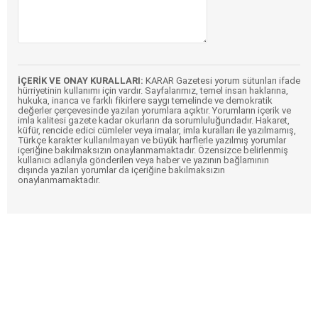
İÇERİK VE ONAY KURALLARI:
KARAR Gazetesi yorum sütunları ifade
hürriyetinin kullanımı için vardır. Sayfalarımız, temel insan haklarına,
hukuka, inanca ve farklı fikirlere saygı temelinde ve demokratik
değerler çerçevesinde yazılan yorumlara açıktır. Yorumların içerik ve
imla kalitesi gazete kadar okurların da sorumluluğundadır. Hakaret,
küfür, rencide edici cümleler veya imalar, imla kuralları ile yazılmamış,
Türkçe karakter kullanılmayan ve büyük harflerle yazılmış yorumlar
içeriğine bakılmaksızın onaylanmamaktadır. Özensizce belirlenmiş
kullanıcı adlarıyla gönderilen veya haber ve yazının bağlamının
dışında yazılan yorumlar da içeriğine bakılmaksızın
onaylanmamaktadır.