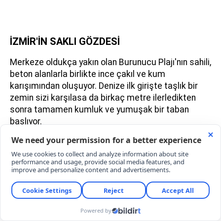
İZMİR'İN SAKLI GÖZDESİ
Merkeze oldukça yakın olan Burunucu Plajı'nın sahili,
beton alanlarla birlikte ince çakıl ve kum
karışımından oluşuyor. Denize ilk girişte taşlık bir
zemin sizi karşılasa da birkaç metre ilerledikten
sonra tamamen kumluk ve yumuşak bir taban
başlıyor.
Plajı cazip kılan temel özellikler şunlar:
Tamamen Ücretsiz Hizmet:
Foça Belediyesi
güvencesiyle soyunma kabinleri, duş ve tuvalet
gibi imkanlardan bedelsiz faydalanabilirsiniz.
Ferah ve Berrak Su:
Ege'nin serin sularını
barındıran plaj, sıcak yaz günlerinde ferahlatıcı