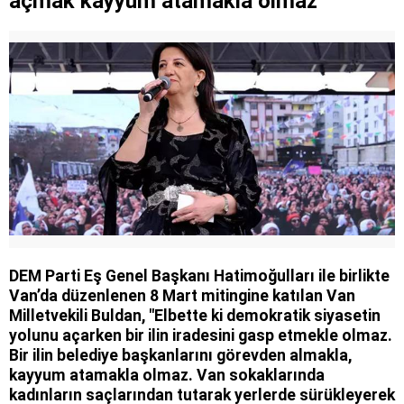
açmak kayyum atamakla olmaz
DEM Parti Eş Genel Başkanı Hatimoğulları ile birlikte
Van’da düzenlenen 8 Mart mitingine katılan Van
Milletvekili Buldan, "Elbette ki demokratik siyasetin
yolunu açarken bir ilin iradesini gasp etmekle olmaz.
Bir ilin belediye başkanlarını görevden almakla,
kayyum atamakla olmaz. Van sokaklarında
kadınların saçlarından tutarak yerlerde sürükleyerek