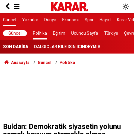
Poyraz lezzetine lezzet katıyor!
Herkes Çeşme'ye akın ederken onlar burayı
Güncel
Yazarlar
Dünya
Ekonomi
Spor
Hayat
Karar Vi
keşfetti: İzmir'de 'Böyle bir yer hâlâ var mı?'
dedirtecek o saklı cennet
DALGICLAR BILE ISIN ICINDEYMIS
Güncel
Politika
Eğitim
Üçüncü Sayfa
Türkiye
Çevr
SON DAKİKA :
AK Parti ile fark 4 puanı aştı
Tahliye edilen Çaykara’dan ilk açıklama: İçimiz
Anasayfa
Güncel
Politika
buruk
Cezayir demiryolu tekeri ihtiyacını 5 yıl boyunca
KARDEMİR karşılayacak
Ferman padişahınsa meydanlar bizimdir
Farklılıklarımız bizi yekvücut kılacak
Dışarıda nefes alınamıyor ama buraya giren
mont arıyor
Buldan: Demokratik siyasetin yolunu