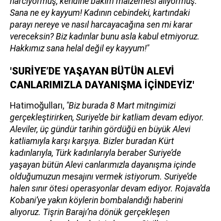
harcıyormuş, kendine bakım malzemesi alıyormuş.
Sana ne ey kayyum! Kadının cebindeki, kartındaki
parayı nereye ve nasıl harcayacağına sen mi karar
vereceksin? Biz kadınlar bunu asla kabul etmiyoruz.
Hakkımız sana helal değil ey kayyum!"
'SURİYE’DE YAŞAYAN BÜTÜN ALEVİ
CANLARIMIZLA DAYANIŞMA İÇİNDEYİZ'
Hatimoğulları,
"Biz burada 8 Mart mitngimizi
gerçekleştirirken, Suriye’de bir katliam devam ediyor.
Aleviler, üç gündür tarihin gördüğü en büyük Alevi
katliamıyla karşı karşıya. Bizler buradan Kürt
kadınlarıyla, Türk kadınlarıyla beraber Suriye’de
yaşayan bütün Alevi canlarımızla dayanışma içinde
olduğumuzun mesajını vermek istiyorum. Suriye’de
halen sınır ötesi operasyonlar devam ediyor. Rojava’da
Kobani’ye yakın köylerin bombalandığı haberini
alıyoruz. Tişrin Barajı’na dönük gerçekleşen