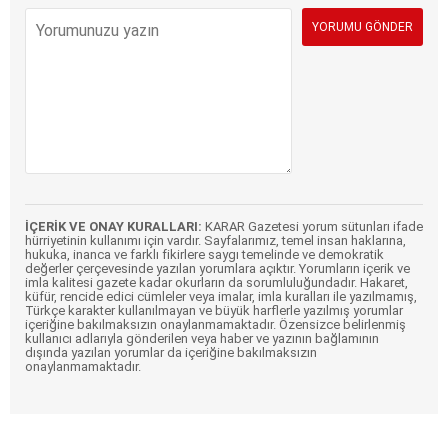
İÇERİK VE ONAY KURALLARI:
KARAR Gazetesi yorum sütunları ifade
hürriyetinin kullanımı için vardır. Sayfalarımız, temel insan haklarına,
hukuka, inanca ve farklı fikirlere saygı temelinde ve demokratik
değerler çerçevesinde yazılan yorumlara açıktır. Yorumların içerik ve
imla kalitesi gazete kadar okurların da sorumluluğundadır. Hakaret,
küfür, rencide edici cümleler veya imalar, imla kuralları ile yazılmamış,
Türkçe karakter kullanılmayan ve büyük harflerle yazılmış yorumlar
içeriğine bakılmaksızın onaylanmamaktadır. Özensizce belirlenmiş
kullanıcı adlarıyla gönderilen veya haber ve yazının bağlamının
dışında yazılan yorumlar da içeriğine bakılmaksızın
onaylanmamaktadır.