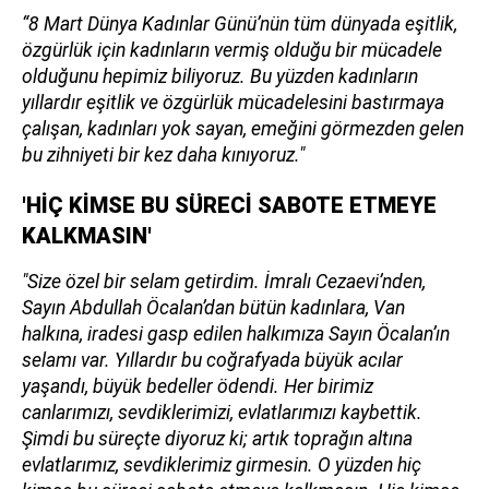
“8 Mart Dünya Kadınlar Günü’nün tüm dünyada eşitlik,
özgürlük için kadınların vermiş olduğu bir mücadele
olduğunu hepimiz biliyoruz. Bu yüzden kadınların
yıllardır eşitlik ve özgürlük mücadelesini bastırmaya
çalışan, kadınları yok sayan, emeğini görmezden gelen
bu zihniyeti bir kez daha kınıyoruz."
'HİÇ KİMSE BU SÜRECİ SABOTE ETMEYE
KALKMASIN'
"Size özel bir selam getirdim. İmralı Cezaevi’nden,
Sayın Abdullah Öcalan’dan bütün kadınlara, Van
halkına, iradesi gasp edilen halkımıza Sayın Öcalan’ın
selamı var. Yıllardır bu coğrafyada büyük acılar
yaşandı, büyük bedeller ödendi. Her birimiz
canlarımızı, sevdiklerimizi, evlatlarımızı kaybettik.
Şimdi bu süreçte diyoruz ki; artık toprağın altına
evlatlarımız, sevdiklerimiz girmesin. O yüzden hiç