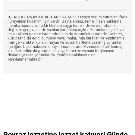
İÇERİK VE ONAY KURALLARI:
KARAR Gazetesi yorum sütunları ifade
hürriyetinin kullanımı için vardır. Sayfalarımız, temel insan haklarına,
hukuka, inanca ve farklı fikirlere saygı temelinde ve demokratik
değerler çerçevesinde yazılan yorumlara açıktır. Yorumların içerik ve
imla kalitesi gazete kadar okurların da sorumluluğundadır. Hakaret,
küfür, rencide edici cümleler veya imalar, imla kuralları ile yazılmamış,
Türkçe karakter kullanılmayan ve büyük harflerle yazılmış yorumlar
içeriğine bakılmaksızın onaylanmamaktadır. Özensizce belirlenmiş
kullanıcı adlarıyla gönderilen veya haber ve yazının bağlamının
dışında yazılan yorumlar da içeriğine bakılmaksızın
onaylanmamaktadır.
Poyraz lezzetine lezzet katıyor! Günde