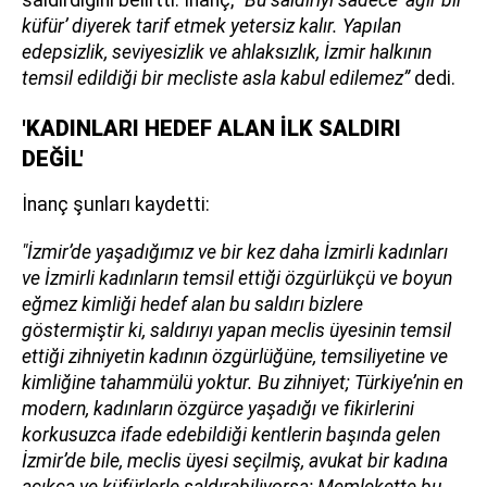
küfür’ diyerek tarif etmek yetersiz kalır. Yapılan
edepsizlik, seviyesizlik ve ahlaksızlık, İzmir halkının
temsil edildiği bir mecliste asla kabul edilemez”
dedi.
'KADINLARI HEDEF ALAN İLK SALDIRI
DEĞİL'
İnanç şunları kaydetti:
"İzmir’de yaşadığımız ve bir kez daha İzmirli kadınları
ve İzmirli kadınların temsil ettiği özgürlükçü ve boyun
eğmez kimliği hedef alan bu saldırı bizlere
göstermiştir ki, saldırıyı yapan meclis üyesinin temsil
ettiği zihniyetin kadının özgürlüğüne, temsiliyetine ve
kimliğine tahammülü yoktur. Bu zihniyet; Türkiye’nin en
modern, kadınların özgürce yaşadığı ve fikirlerini
korkusuzca ifade edebildiği kentlerin başında gelen
İzmir’de bile, meclis üyesi seçilmiş, avukat bir kadına
açıkça ve küfürlerle saldırabiliyorsa; Memlekette bu