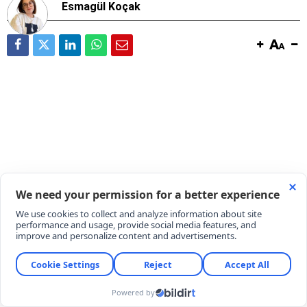
Esmagül Koçak
Muğla’nın coğrafi işaret tescilli dünyaca ünlü
markası Datça bademinin beklenen hasadı başladı.