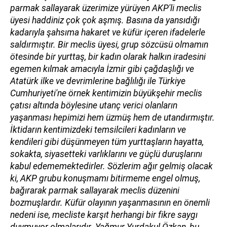
parmak sallayarak üzerimize yürüyen AKP'li meclis
üyesi haddiniz çok çok aşmış. Basına da yansıdığı
kadarıyla şahsıma hakaret ve küfür içeren ifadelerle
saldırmıştır. Bir meclis üyesi, grup sözcüsü olmamın
ötesinde bir yurttaş, bir kadın olarak halkın iradesini
egemen kılmak amacıyla İzmir gibi çağdaşlığı ve
Atatürk ilke ve devrimlerine bağlılığı ile Türkiye
Cumhuriyeti'ne örnek kentimizin büyükşehir meclis
çatısı altında böylesine utanç verici olanların
yaşanması hepimizi hem üzmüş hem de utandırmıştır.
İktidarın kentimizdeki temsilcileri kadınların ve
kendileri gibi düşünmeyen tüm yurttaşların hayatta,
sokakta, siyasetteki varlıklarını ve güçlü duruşlarını
kabul edememektedirler. Sözlerim ağır gelmiş olacak
ki, AKP grubu konuşmamı bitirmeme engel olmuş,
bağırarak parmak sallayarak meclis düzenini
bozmuşlardır. Küfür olayının yaşanmasının en önemli
nedeni ise, mecliste karşıt herhangi bir fikre saygı
duymuyor olmalarıdır. Yağmur Yurdakul Özkan, bu