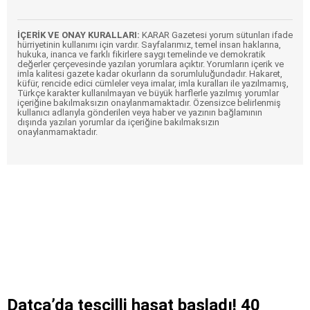
İÇERİK VE ONAY KURALLARI:
KARAR Gazetesi yorum sütunları ifade
hürriyetinin kullanımı için vardır. Sayfalarımız, temel insan haklarına,
hukuka, inanca ve farklı fikirlere saygı temelinde ve demokratik
değerler çerçevesinde yazılan yorumlara açıktır. Yorumların içerik ve
imla kalitesi gazete kadar okurların da sorumluluğundadır. Hakaret,
küfür, rencide edici cümleler veya imalar, imla kuralları ile yazılmamış,
Türkçe karakter kullanılmayan ve büyük harflerle yazılmış yorumlar
içeriğine bakılmaksızın onaylanmamaktadır. Özensizce belirlenmiş
kullanıcı adlarıyla gönderilen veya haber ve yazının bağlamının
dışında yazılan yorumlar da içeriğine bakılmaksızın
onaylanmamaktadır.
Datça’da tescilli hasat başladı! 40