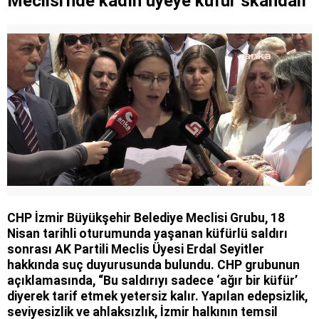
Meclisi'nde kadın üyeye küfür skandalı
CHP İzmir Büyükşehir Belediye Meclisi Grubu, 18
Nisan tarihli oturumunda yaşanan küfürlü saldırı
sonrası AK Partili Meclis Üyesi Erdal Seyitler
hakkında suç duyurusunda bulundu. CHP grubunun
açıklamasında, “Bu saldırıyı sadece ‘ağır bir küfür’
diyerek tarif etmek yetersiz kalır. Yapılan edepsizlik,
seviyesizlik ve ahlaksızlık, İzmir halkının temsil