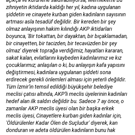
zihniyetin iktidarda kaldığı her yıl, kadına uygulanan
şiddetin ve cinayete kurban giden kadınların sayısının
artması asla tesadüf değildir. Bir kereden bir şey
olmaz anlayışının hakim kılındığı AKP iktidarları
boyunca, 'Bir tokattan, bir dayaktan, bir bıçaklamadan,
bir cinayetten, bir tacizden, bir tecavüzden bir şey
olmaz' diyerek toprağa verdiğimiz, hayatları kararan,
sakat kalan, evlatlarını kaybeden kadınlarımız ve kız
çocuklarımız; anlaşılan o ki, bu anlayışın kafa yapısını
değiştirmesi, kadınlara uygulanan şiddeti sona
erdirecek gerekli önlemleri alması için yeterli değildir.
Tüm İzmir’in temsil edildiği büyükşehir belediye
meclisi çatısı altında, AKP’li meclis üyelerinin kadınları
hedef alan ilk saldırı değildir bu. Sadece 7 ay önce, o
zamanlar AKP meclis üyesi olan bir başka erkek
meclis üyesi, Cinayetlere kurban giden kadınlar için,
'Öldürülenler Kadar Ölen de Suçludur' diyerek, kan
donduran ve adeta öldürülen kadınların bunu hak