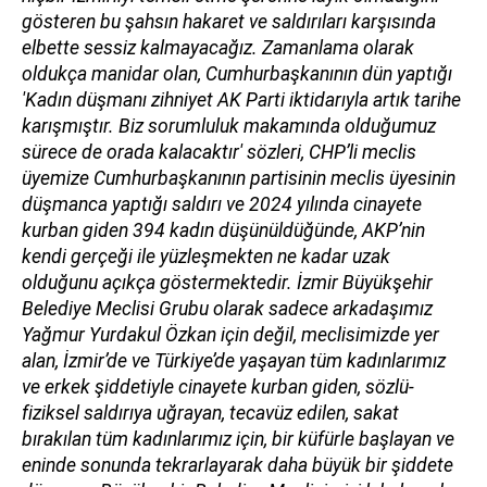
gösteren bu şahsın hakaret ve saldırıları karşısında
elbette sessiz kalmayacağız. Zamanlama olarak
oldukça manidar olan, Cumhurbaşkanının dün yaptığı
'Kadın düşmanı zihniyet AK Parti iktidarıyla artık tarihe
karışmıştır. Biz sorumluluk makamında olduğumuz
sürece de orada kalacaktır' sözleri, CHP’li meclis
üyemize Cumhurbaşkanının partisinin meclis üyesinin
düşmanca yaptığı saldırı ve 2024 yılında cinayete
kurban giden 394 kadın düşünüldüğünde, AKP’nin
kendi gerçeği ile yüzleşmekten ne kadar uzak
olduğunu açıkça göstermektedir. İzmir Büyükşehir
Belediye Meclisi Grubu olarak sadece arkadaşımız
Yağmur Yurdakul Özkan için değil, meclisimizde yer
alan, İzmir’de ve Türkiye’de yaşayan tüm kadınlarımız
ve erkek şiddetiyle cinayete kurban giden, sözlü-
fiziksel saldırıya uğrayan, tecavüz edilen, sakat
bırakılan tüm kadınlarımız için, bir küfürle başlayan ve
eninde sonunda tekrarlayarak daha büyük bir şiddete