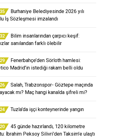
Burhaniye Belediyesinde 2026 yılı
:35
lu İş Sözleşmesi imzalandı
Bilim insanlarından çarpıcı keşif:
:32
ızlar sanılandan farklı ölebilir
Fenerbahçe’den Sörloth hamlesi:
:29
etico Madrid’in istediği rakam belli oldu
Salah, Trabzonspor- Göztepe maçında
:26
ayacak mı? Maç hangi kanalda şifreli mi?
Tuzla'da işçi konteynerinde yangın
:24
45 günde hazırlandı, 120 kilometre
:20
tu: İbrahim Peksoy Silivri’den Taksim’e ulaştı