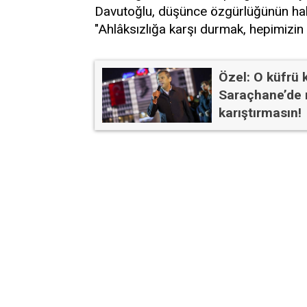
Davutoğlu, düşünce özgürlüğünün hakar
"Ahlâksızlığa karşı durmak, hepimizin
Özel: O küfrü 
Saraçhane’de m
karıştırmasın!