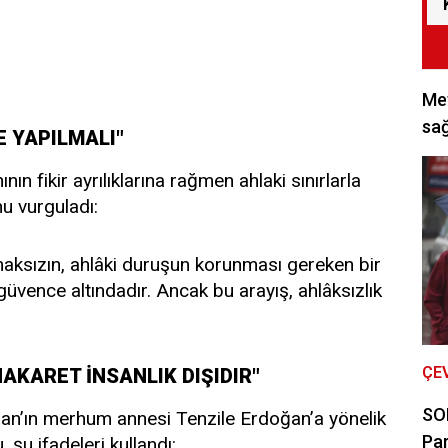
Met
sağ
E YAPILMALI"
ın fikir ayrılıklarına rağmen ahlaki sınırlarla
u vurguladı:
lmaksızın, ahlâki duruşun korunması gereken bir
üvence altındadır. Ancak bu arayış, ahlâksızlık
ÇE
AKARET İNSANLIK DIŞIDIR"
SON
n’ın merhum annesi Tenzile Erdoğan’a yönelik
Par
 şu ifadeleri kullandı: