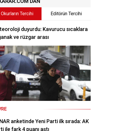
KARAR.COM’DAN
Okurların Tercihi
Editörün Tercihi
eoroloji duyurdu: Kavurucu sıcaklara
anak ve rüzgar arası
VRE
AR anketinde Yeni Parti ilk sırada: AK
ti ile fark 4 puanı aştı