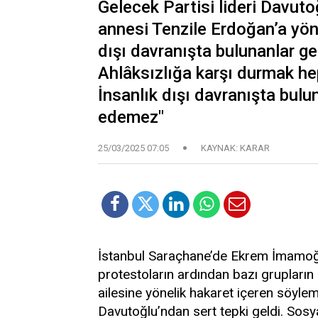
Gelecek Partisi lideri Davut
annesi Tenzile Erdoğan’a yöne
dışı davranışta bulunanlar g
Ahlâksızlığa karşı durmak he
İnsanlık dışı davranışta bulu
edemez"
25/03/2025 07:05
KAYNAK: KARAR
İstanbul Saraçhane’de Ekrem İmamoğl
protestoların ardından bazı gruplar
ailesine yönelik hakaret içeren söyle
Davutoğlu’ndan sert tepki geldi. So