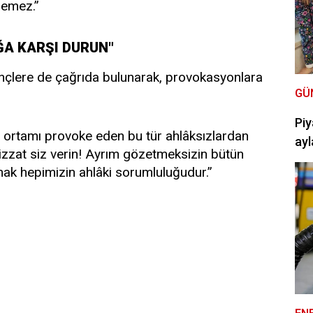
demez.”
ĞA KARŞI DURUN"
nçlere de çağrıda bulunarak, provokasyonlara
GÜ
Piy
z ortamı provoke eden bu tür ahlâksızlardan
ayl
izzat siz verin! Ayrım gözetmeksizin bütün
ak hepimizin ahlâki sorumluluğudur.”