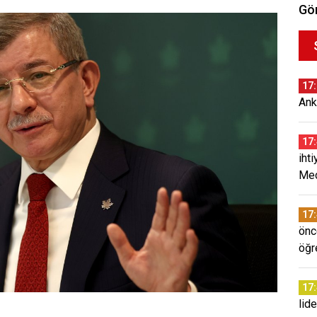
Gör
17
Ank
17
iht
Mec
17
önc
öğr
17
lid