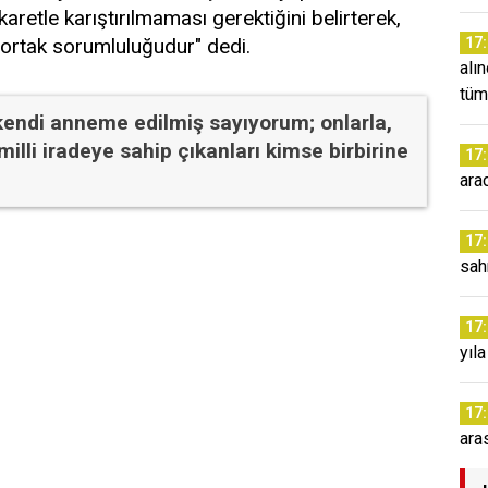
etle karıştırılmaması gerektiğini belirterek,
 ortak sorumluluğudur" dedi.
17
alı
tüm
kendi anneme edilmiş sayıyorum; onlarla,
illi iradeye sahip çıkanları kimse birbirine
17
ara
17
sah
17
yıl
17
ara