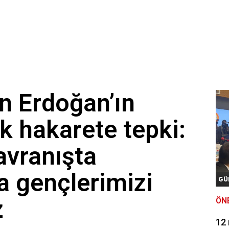
n Erdoğan’ın
ik hakarete tepki:
davranışta
a gençlerimizi
GÜ
z
ÖN
12