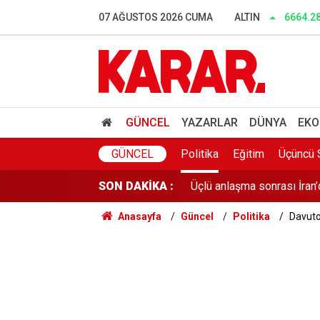
45 günde hazırlandı, 120 k
07 AĞUSTOS 2026 CUMA
ALTIN
6664.2
Sapanca Gölü’nde su seviy
50 ülkeden genç coğrafyac
Miniklere Papatya’dan çoc
GÜNCEL
YAZARLAR
DÜNYA
EKO
Üçlü anlaşma sonrası İran
GÜNCEL
Politika
Eğitim
Üçüncü 
SON DAKİKA :
12 maddelik çözüm kanun
Anasayfa
Güncel
Politika
Davuto
Türkiye'de ilk, dünyada 68
CHP’de bir istifa daha: Te