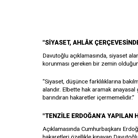
"SİYASET, AHLÂK ÇERÇEVESİND
Davutoğlu açıklamasında, siyaset alanın
korunması gereken bir zemin olduğun
“Siyaset, düşünce farklılıklarına bakı
alandır. Elbette hak aramak anayasal g
barındıran hakaretler içermemelidir.”
"TENZİLE ERDOĞAN’A YAPILAN H
Açıklamasında Cumhurbaşkanı Erdoğa
hakaretleri özellikle kınayan Davutoğlu,