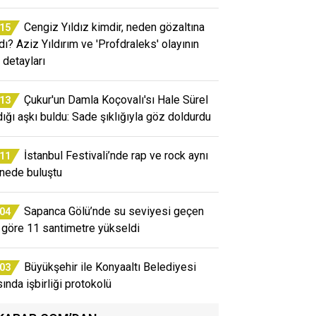
Cengiz Yıldız kimdir, neden gözaltına
:15
ndı? Aziz Yıldırım ve 'Profdraleks' olayının
 detayları
Çukur'un Damla Koçovalı'sı Hale Sürel
:13
dığı aşkı buldu: Sade şıklığıyla göz doldurdu
İstanbul Festivali’nde rap ve rock aynı
:11
nede buluştu
Sapanca Gölü’nde su seviyesi geçen
:04
a göre 11 santimetre yükseldi
Büyükşehir ile Konyaaltı Belediyesi
:03
sında işbirliği protokolü