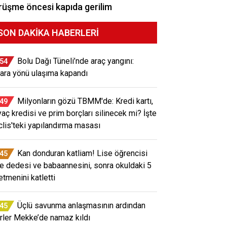
üşme öncesi kapıda gerilim
SON DAKIKA HABERLERI
Bolu Dağı Tüneli’nde araç yangını:
:54
ara yönü ulaşıma kapandı
Milyonların gözü TBMM'de: Kredi kartı,
:49
iyaç kredisi ve prim borçları silinecek mi? İşte
lis'teki yapılandırma masası
Kan donduran katliam! Lise öğrencisi
:45
e dedesi ve babaannesini, sonra okuldaki 5
etmenini katletti
Üçlü savunma anlaşmasının ardından
:45
erler Mekke’de namaz kıldı