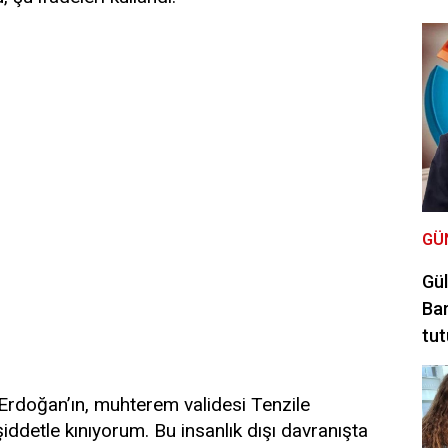
GÜ
Gül
Bar
tut
rdoğan’ın, muhterem validesi Tenzile
iddetle kınıyorum. Bu insanlık dışı davranışta