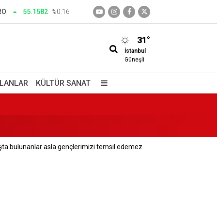
RO
55.1582
%0.16
31°
İstanbul
Güneşli
İLANLAR
KÜLTÜR SANAT
nışta bulunanlar asla gençlerimizi temsil edemez
unu öğrendi