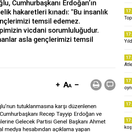
oğlu, Cumhurbaşkanı Erdoğan’ın
lik hakaretleri kınadı: "Bu insanlık
17
Top
ençlerimizi temsil edemez.
pimizin vicdani sorumluluğudur.
17
nanlar asla gençlerimizi temsil
Yıld
17
Atl
17
oyn
17
u’nun tutuklanmasına karşı düzenlenen
ın Cumhurbaşkanı Recep Tayyip Erdoğan ve
17
mlerine Gelecek Partisi Genel Başkanı Ahmet
koş
syal medya hesabından açıklama yapan