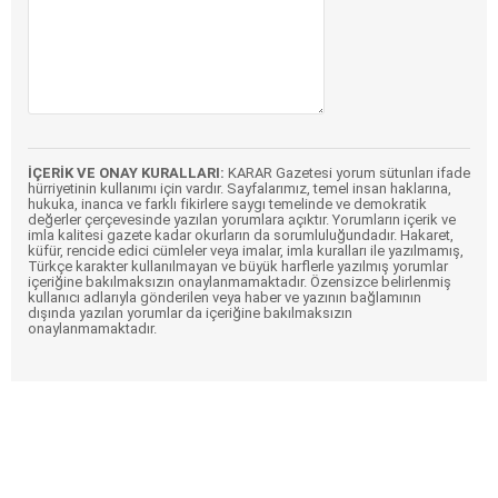
İÇERİK VE ONAY KURALLARI:
KARAR Gazetesi yorum sütunları ifade
hürriyetinin kullanımı için vardır. Sayfalarımız, temel insan haklarına,
hukuka, inanca ve farklı fikirlere saygı temelinde ve demokratik
değerler çerçevesinde yazılan yorumlara açıktır. Yorumların içerik ve
imla kalitesi gazete kadar okurların da sorumluluğundadır. Hakaret,
küfür, rencide edici cümleler veya imalar, imla kuralları ile yazılmamış,
Türkçe karakter kullanılmayan ve büyük harflerle yazılmış yorumlar
içeriğine bakılmaksızın onaylanmamaktadır. Özensizce belirlenmiş
kullanıcı adlarıyla gönderilen veya haber ve yazının bağlamının
dışında yazılan yorumlar da içeriğine bakılmaksızın
onaylanmamaktadır.