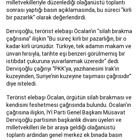
milletvekilleriyle düzenlediği olağanüstü toplantı
sonrası yaptığı basın açıklamasında, bu süreci "kirli
bir pazarlık" olarak değerlendirdi.
Dervişoğlu, terörist elebaşı Öcalan’ın ''silah bırakma
çağrısına'' ilişkin "Bu süreç kirli bir pazarlığın, bir o
kadar kirli ürünüdür. Türkiye, tek adamın makam ve
ünvan hırsıyla, tarihte eşi benzeri görülmemiş bir
istibdat çukuruna yuvarlanmak üzeredir" dedi.
Dervişoğlu çağırıyı “PKK’ya, yazıhanesini Irak’ın
kuzeyinden, Suriye’nin kuzeyine taşıması çağrısıdır”
diye niteledi.
Terörist elebaşı Öcalan, örgütün silah bırakması ve
kendisini feshetmesi çağrısında bulundu. Öcalan'ın
çağrısına ilişkin, İYİ Parti Genel Başkanı Müsavat
Dervişoğlu partisinin başkanlık divanı üyeleri ve
milletvekilleri ile bir araya geldiği olağanüstü
toplantı ardından genel merkez ek binada basın