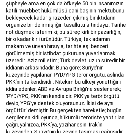
şüpheyle ama en çok da öfkeyle 50 bin insanımızın
katili müebbet hükümlüsü cani başının mektubunu
bekleyecek kadar şirazeden çıkmış bir iktidarın
organize bir delirmişliğin tasallutu altındayız. Tarihe
not düşmek isterim ki; bu süreç kirli bir pazarlığın,
bir o kadar kirli ürünüdür. Türkiye, tek adamın
makam ve ünvan hırsıyla, tarihte eşi benzeri
görülmemiş bir istibdat çukuruna yuvarlanmak
üzeredir. Aziz milletim; Türk devleti uzun süredir bir
iddianın arkasındadır. Buna göre; Suriye’nin
kuzeyinde yapılanan PYD/YPG terör örgütü, aslında
PKK’nın ta kendisidir. Nitekim bu ülkeyi yönettiğini
iddia edenler, ABD ve Avrupa Birliği’ne seslenerek;
'PYD/YPG, PKK’nın kendisidir. PKK’ya terör örgütü
deyip, YPG’ye destek oluyorsunuz. İkisi de aynı
örgüttür' demiştir. Bu gerçekten hareketle; bugün
sergilenen kirli oyunda, hükümlü teröriste yaptırılan
çağrı, yalnızca, PKK’ya, yazıhanesini Irak’ın
kuzeyinden, Suriye’nin kuzeyine taşıması çağrısıdır.