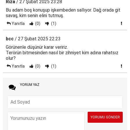
Rıza
/ 27 Şubat 2025 23:28
Bu adam boş konuşup işkembeden sallıyor. Dağ orada git
savaş, kim senin elini tutmuş.
Yanıtla
(0)
(1)
bcc
/ 27 Şubat 2025 22:23
Görünenle düşünür karar veririz.
Terörün bitmesinden nasıl bir zihniyet kim adına rahatsız
olur?
Yanıtla
(0)
(1)
YORUM YAZ