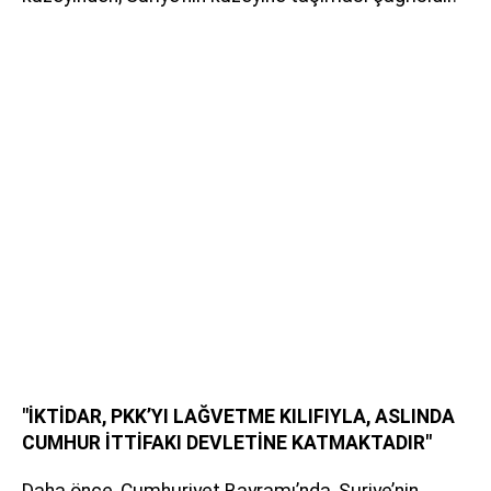
"İKTİDAR, PKK’YI LAĞVETME KILIFIYLA, ASLINDA
CUMHUR İTTİFAKI DEVLETİNE KATMAKTADIR"
Daha önce, Cumhuriyet Bayramı’nda, Suriye’nin