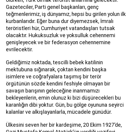
Gazeteciler, Parti genel başkanları, genç
teğmenlerimiz, iş dünyamız, hepsi bu girilen yolun ilk
kurbanlarıdır. Eğer buna dur diyemezsek, İmralı
teröristleri hür, Cumhuriyet vatandaşları tutsak
olacaktır. Hukuksuzluk ve yoksulluk cehennemi
genişleyecek ve bir federasyon cehennemine
evrilecektir.
Geldiğimiz noktada, tescilli bebek katilinin
mektubuna sığınarak, çoktan kendini başka
isimlere ve coğrafyalara taşımış bir terör
örgütünün sözde kendini feshiyle olmayan bir
savaşın barışının geleceğine inanmamızı
bekleyenlerin, emin olunuz ki bizi düşürecekleri bu
karanlığın dibi yoktur. Gün, bu gölge oyununa seyirci
kalanlar ve alkışlayanlarla, mücadele günüdür.
Ülkesini seven her bir kardeşime, 20 Ekim 1927’de,
Gazi Mustafa Kemal Atatürk’ün verdiği vazifeyi