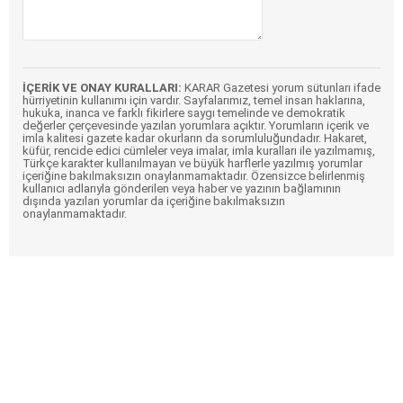
İÇERİK VE ONAY KURALLARI:
KARAR Gazetesi yorum sütunları ifade
hürriyetinin kullanımı için vardır. Sayfalarımız, temel insan haklarına,
hukuka, inanca ve farklı fikirlere saygı temelinde ve demokratik
değerler çerçevesinde yazılan yorumlara açıktır. Yorumların içerik ve
imla kalitesi gazete kadar okurların da sorumluluğundadır. Hakaret,
küfür, rencide edici cümleler veya imalar, imla kuralları ile yazılmamış,
Türkçe karakter kullanılmayan ve büyük harflerle yazılmış yorumlar
içeriğine bakılmaksızın onaylanmamaktadır. Özensizce belirlenmiş
kullanıcı adlarıyla gönderilen veya haber ve yazının bağlamının
dışında yazılan yorumlar da içeriğine bakılmaksızın
onaylanmamaktadır.