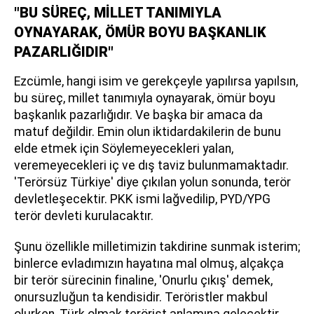
"BU SÜREÇ, MİLLET TANIMIYLA
OYNAYARAK, ÖMÜR BOYU BAŞKANLIK
PAZARLIĞIDIR"
Ezcümle, hangi isim ve gerekçeyle yapılırsa yapılsın,
bu süreç, millet tanımıyla oynayarak, ömür boyu
başkanlık pazarlığıdır. Ve başka bir amaca da
matuf değildir. Emin olun iktidardakilerin de bunu
elde etmek için Söylemeyecekleri yalan,
veremeyecekleri iç ve dış taviz bulunmamaktadır.
'Terörsüz Türkiye' diye çıkılan yolun sonunda, terör
devletleşecektir. PKK ismi lağvedilip, PYD/YPG
terör devleti kurulacaktır.
Şunu özellikle milletimizin takdirine sunmak isterim;
binlerce evladımızın hayatına mal olmuş, alçakça
bir terör sürecinin finaline, 'Onurlu çıkış' demek,
onursuzluğun ta kendisidir. Teröristler makbul
olurken, Türk olmak terörist anlamına gelecektir.