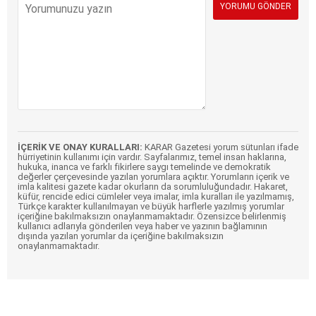
İÇERİK VE ONAY KURALLARI:
KARAR Gazetesi yorum sütunları ifade
hürriyetinin kullanımı için vardır. Sayfalarımız, temel insan haklarına,
hukuka, inanca ve farklı fikirlere saygı temelinde ve demokratik
değerler çerçevesinde yazılan yorumlara açıktır. Yorumların içerik ve
imla kalitesi gazete kadar okurların da sorumluluğundadır. Hakaret,
küfür, rencide edici cümleler veya imalar, imla kuralları ile yazılmamış,
Türkçe karakter kullanılmayan ve büyük harflerle yazılmış yorumlar
içeriğine bakılmaksızın onaylanmamaktadır. Özensizce belirlenmiş
kullanıcı adlarıyla gönderilen veya haber ve yazının bağlamının
dışında yazılan yorumlar da içeriğine bakılmaksızın
onaylanmamaktadır.