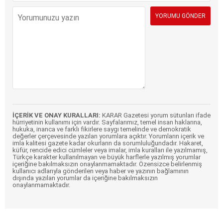
İÇERİK VE ONAY KURALLARI:
KARAR Gazetesi yorum sütunları ifade
hürriyetinin kullanımı için vardır. Sayfalarımız, temel insan haklarına,
hukuka, inanca ve farklı fikirlere saygı temelinde ve demokratik
değerler çerçevesinde yazılan yorumlara açıktır. Yorumların içerik ve
imla kalitesi gazete kadar okurların da sorumluluğundadır. Hakaret,
küfür, rencide edici cümleler veya imalar, imla kuralları ile yazılmamış,
Türkçe karakter kullanılmayan ve büyük harflerle yazılmış yorumlar
içeriğine bakılmaksızın onaylanmamaktadır. Özensizce belirlenmiş
kullanıcı adlarıyla gönderilen veya haber ve yazının bağlamının
dışında yazılan yorumlar da içeriğine bakılmaksızın
onaylanmamaktadır.