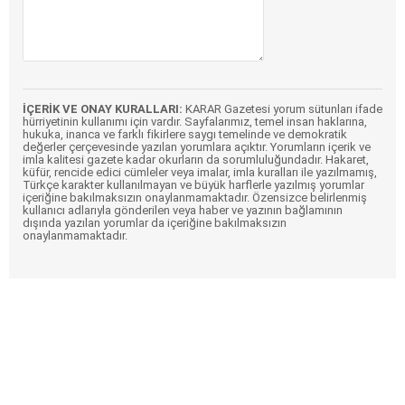
İÇERİK VE ONAY KURALLARI:
KARAR Gazetesi yorum sütunları ifade
hürriyetinin kullanımı için vardır. Sayfalarımız, temel insan haklarına,
hukuka, inanca ve farklı fikirlere saygı temelinde ve demokratik
değerler çerçevesinde yazılan yorumlara açıktır. Yorumların içerik ve
imla kalitesi gazete kadar okurların da sorumluluğundadır. Hakaret,
küfür, rencide edici cümleler veya imalar, imla kuralları ile yazılmamış,
Türkçe karakter kullanılmayan ve büyük harflerle yazılmış yorumlar
içeriğine bakılmaksızın onaylanmamaktadır. Özensizce belirlenmiş
kullanıcı adlarıyla gönderilen veya haber ve yazının bağlamının
dışında yazılan yorumlar da içeriğine bakılmaksızın
onaylanmamaktadır.