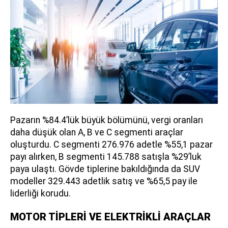
Pazarın %84.4’lük büyük bölümünü, vergi oranları
daha düşük olan A, B ve C segmenti araçlar
oluşturdu. C segmenti 276.976 adetle %55,1 pazar
payı alırken, B segmenti 145.788 satışla %29’luk
paya ulaştı. Gövde tiplerine bakıldığında da SUV
modeller 329.443 adetlik satış ve %65,5 pay ile
liderliği korudu.
MOTOR TİPLERİ VE ELEKTRİKLİ ARAÇLAR