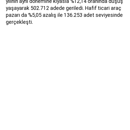
yılının aynı dönemine kıyasla %12,14 oranında düşüş
yaşayarak 502.712 adede geriledi. Hafif ticari araç
pazarı da %5,05 azalış ile 136.253 adet seviyesinde
gerçekleşti.