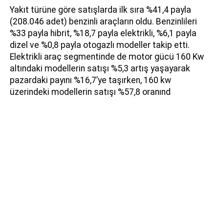
Yakıt türüne göre satışlarda ilk sıra %41,4 payla
(208.046 adet) benzinli araçların oldu. Benzinlileri
%33 payla hibrit, %18,7 payla elektrikli, %6,1 payla
dizel ve %0,8 payla otogazlı modeller takip etti.
Elektrikli araç segmentinde de motor gücü 160 Kw
altındaki modellerin satışı %5,3 artış yaşayarak
pazardaki payını %16,7’ye taşırken, 160 kw
üzerindeki modellerin satışı %57,8 oranınd