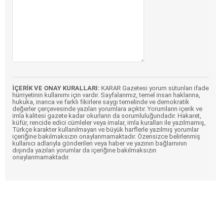
İÇERİK VE ONAY KURALLARI:
KARAR Gazetesi yorum sütunları ifade
hürriyetinin kullanımı için vardır. Sayfalarımız, temel insan haklarına,
hukuka, inanca ve farklı fikirlere saygı temelinde ve demokratik
değerler çerçevesinde yazılan yorumlara açıktır. Yorumların içerik ve
imla kalitesi gazete kadar okurların da sorumluluğundadır. Hakaret,
küfür, rencide edici cümleler veya imalar, imla kuralları ile yazılmamış,
Türkçe karakter kullanılmayan ve büyük harflerle yazılmış yorumlar
içeriğine bakılmaksızın onaylanmamaktadır. Özensizce belirlenmiş
kullanıcı adlarıyla gönderilen veya haber ve yazının bağlamının
dışında yazılan yorumlar da içeriğine bakılmaksızın
onaylanmamaktadır.