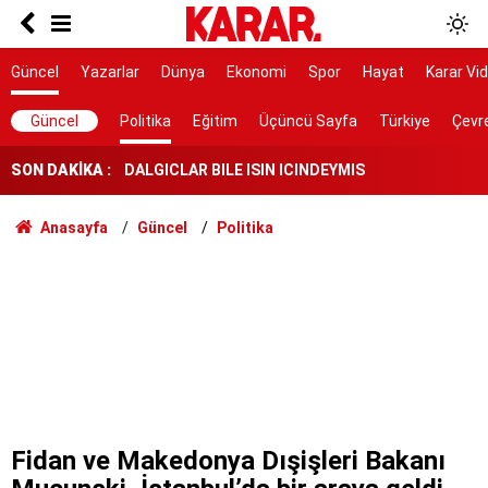
Poyraz lezzetine lezzet katıyor!
Herkes Çeşme'ye akın ederken onlar burayı
Güncel
Yazarlar
Dünya
Ekonomi
Spor
Hayat
Karar Vi
keşfetti: İzmir'de 'Böyle bir yer hâlâ var mı?'
dedirtecek o saklı cennet
DALGICLAR BILE ISIN ICINDEYMIS
Güncel
Politika
Eğitim
Üçüncü Sayfa
Türkiye
Çevr
SON DAKİKA :
AK Parti ile fark 4 puanı aştı
Tahliye edilen Çaykara’dan ilk açıklama: İçimiz
Anasayfa
Güncel
Politika
buruk
Cezayir demiryolu tekeri ihtiyacını 5 yıl boyunca
KARDEMİR karşılayacak
Ferman padişahınsa meydanlar bizimdir
Farklılıklarımız bizi yekvücut kılacak
Dışarıda nefes alınamıyor ama buraya giren
mont arıyor
Fidan ve Makedonya Dışişleri Bakanı