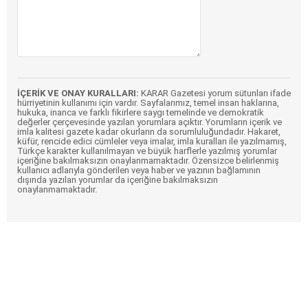
İÇERİK VE ONAY KURALLARI:
KARAR Gazetesi yorum sütunları ifade
hürriyetinin kullanımı için vardır. Sayfalarımız, temel insan haklarına,
hukuka, inanca ve farklı fikirlere saygı temelinde ve demokratik
değerler çerçevesinde yazılan yorumlara açıktır. Yorumların içerik ve
imla kalitesi gazete kadar okurların da sorumluluğundadır. Hakaret,
küfür, rencide edici cümleler veya imalar, imla kuralları ile yazılmamış,
Türkçe karakter kullanılmayan ve büyük harflerle yazılmış yorumlar
içeriğine bakılmaksızın onaylanmamaktadır. Özensizce belirlenmiş
kullanıcı adlarıyla gönderilen veya haber ve yazının bağlamının
dışında yazılan yorumlar da içeriğine bakılmaksızın
onaylanmamaktadır.