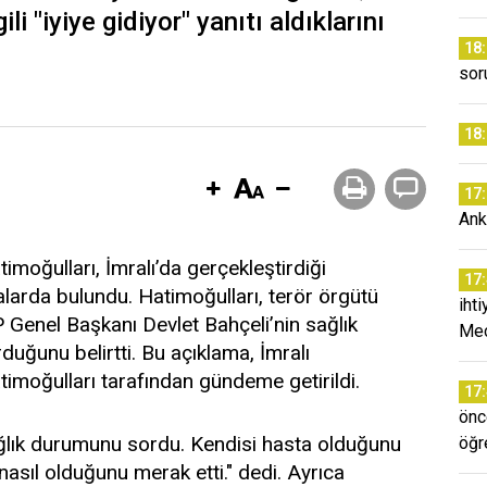
li "iyiye gidiyor" yanıtı aldıklarını
18
sor
18
17
Ank
moğulları, İmralı’da gerçekleştirdiği
17
arda bulundu. Hatimoğulları, terör örgütü
iht
 Genel Başkanı Devlet Bahçeli’nin sağlık
Mec
uğunu belirtti. Bu açıklama, İmralı
imoğulları tarafından gündeme getirildi.
17
önc
sağlık durumunu sordu. Kendisi hasta olduğunu
öğr
sıl olduğunu merak etti." dedi. Ayrıca