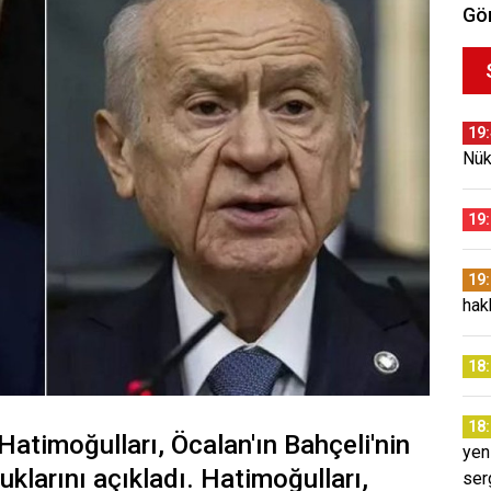
Gör
19
Nük
19
19
hak
18
18
atimoğulları, Öcalan'ın Bahçeli'nin
yen
klarını açıkladı. Hatimoğulları,
ser