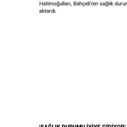
Hatimoğulları, Bahçeli'nin sağlık durumu
aktardı.
'SAĞLIK DURUMU İYİYE GİDİYOR'