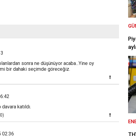
GÜ
Piy
ayl
33
lanlardan sonra ne düşünüyor acaba...Yine oy
i bir dahaki seçimde göreceğiz.
06:42
 davara katıldı.
0)
EN
5 02:36
THY