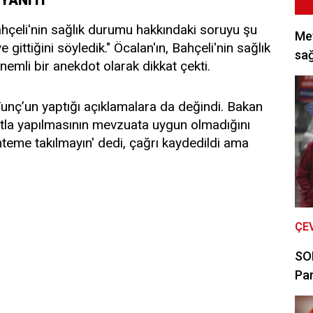
çeli'nin sağlık durumu hakkındaki soruyu şu
Met
e gittiğini söyledik." Öcalan'ın, Bahçeli'nin sağlık
sağ
mli bir anekdot olarak dikkat çekti.
unç’un yaptığı açıklamalara da değindi. Bakan
yıtla yapılmasının mevzuata uygun olmadığını
önteme takılmayın' dedi, çağrı kaydedildi ama
ÇE
SON
Par