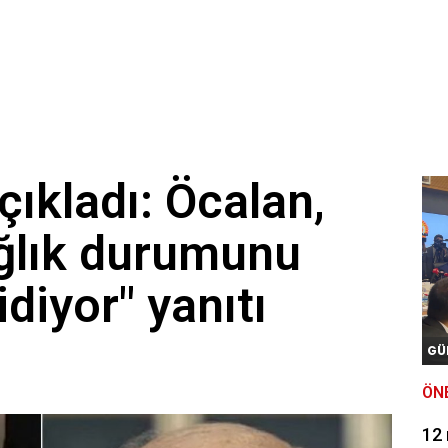
çıkladı: Öcalan,
ağlık durumunu
idiyor" yanıtı
GÜ
ÖN
12