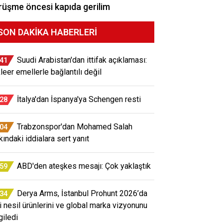
üşme öncesi kapıda gerilim
SON DAKIKA HABERLERI
Suudi Arabistan'dan ittifak açıklaması:
:41
leer emellerle bağlantılı değil
İtalya'dan İspanya'ya Schengen resti
:28
Trabzonspor'dan Mohamed Salah
:04
kındaki iddialara sert yanıt
ABD'den ateşkes mesajı: Çok yaklaştık
:59
Derya Arms, İstanbul Prohunt 2026’da
:34
i nesil ürünlerini ve global marka vizyonunu
giledi