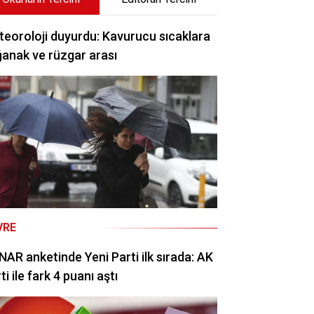
eoroloji duyurdu: Kavurucu sıcaklara
anak ve rüzgar arası
VRE
AR anketinde Yeni Parti ilk sırada: AK
ti ile fark 4 puanı aştı