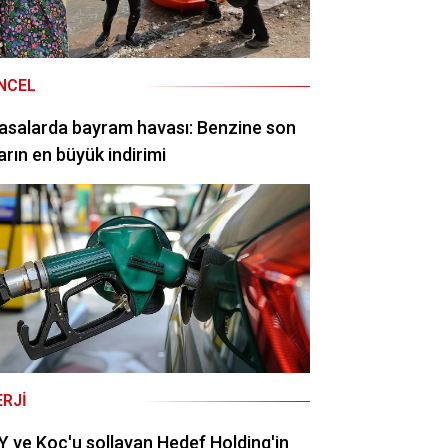
NCEL
asalarda bayram havası: Benzine son
arın en büyük indirimi
ERJI
 ve Koç'u sollayan Hedef Holding'in