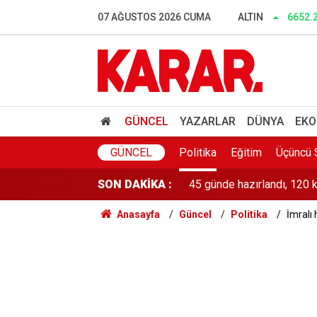
Avcılar Belediyesi’ne yöne
07 AĞUSTOS 2026 CUMA
ALTIN
6652.
Adliye'de panik: Silahlı kiş
Kan donduran katliam! Lis
Anlaşma sonrası liderler
GÜNCEL
YAZARLAR
DÜNYA
EKO
45 günde hazırlandı, 120 k
GÜNCEL
Politika
Eğitim
Üçüncü 
SON DAKİKA :
Sapanca Gölü’nde su seviy
Anasayfa
Güncel
Politika
İmralı 
50 ülkeden genç coğrafyac
Miniklere Papatya’dan çoc