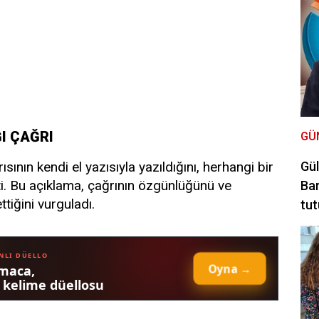
ĞI ÇAĞRI
GÜ
sının kendi el yazısıyla yazıldığını, herhangi bir
Gül
ti. Bu açıklama, çağrının özgünlüğünü ve
Bar
ttiğini vurguladı.
tut