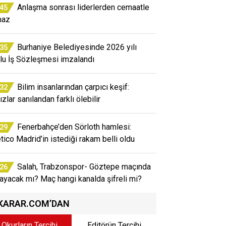
Anlaşma sonrası liderlerden cemaatle
:45
maz
Burhaniye Belediyesinde 2026 yılı
:35
lu İş Sözleşmesi imzalandı
Bilim insanlarından çarpıcı keşif:
:32
ızlar sanılandan farklı ölebilir
Fenerbahçe’den Sörloth hamlesi:
:29
etico Madrid’in istediği rakam belli oldu
Salah, Trabzonspor- Göztepe maçında
:26
ayacak mı? Maç hangi kanalda şifreli mi?
KARAR.COM’DAN
Okurların Tercihi
Editörün Tercihi