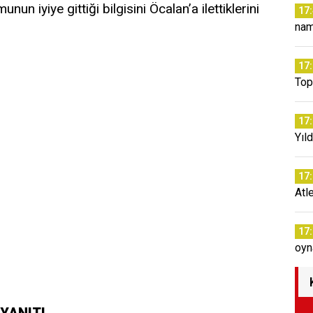
nun iyiye gittiği bilgisini Öcalan’a ilettiklerini
17
na
17
Top
17
Yıld
17
Atl
17
oyn
 YANITI