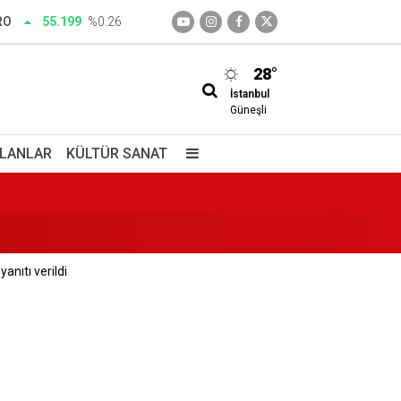
RO
55.199
%0.26
28°
İstanbul
enini katletti
Güneşli
İLANLAR
KÜLTÜR SANAT
anıtı verildi