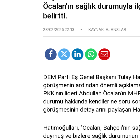
Öcalan'ın sağlık durumuyla ilgi
belirtti.
28/02/2025 22:13
KAYNAK: AJANSLAR
DEM Parti Eş Genel Başkanı Tülay Hati
görüşmenin ardından önemli açıklamal
PKK'nın lideri Abdullah Öcalan’ın MHP
durumu hakkında kendilerine soru sord
görüşmesinin detaylarını paylaşan Hat
Hatimoğulları, "Öcalan, Bahçeli'nin 
duymuş ve bizlere sağlık durumunun na