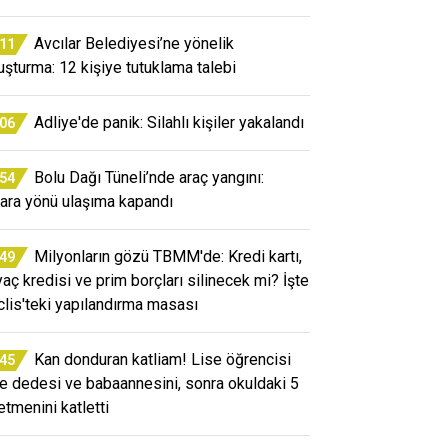
Avcılar Belediyesi’ne yönelik
:11
uşturma: 12 kişiye tutuklama talebi
Adliye'de panik: Silahlı kişiler yakalandı
:06
Bolu Dağı Tüneli’nde araç yangını:
:54
ara yönü ulaşıma kapandı
Milyonların gözü TBMM'de: Kredi kartı,
:49
iyaç kredisi ve prim borçları silinecek mi? İşte
lis'teki yapılandırma masası
Kan donduran katliam! Lise öğrencisi
:45
e dedesi ve babaannesini, sonra okuldaki 5
etmenini katletti