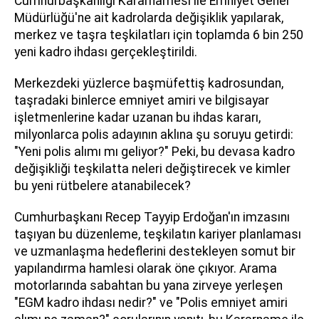
Cumhurbaşkanlığı Kararnamesi ile Emniyet Genel
Müdürlüğü'ne ait kadrolarda değişiklik yapılarak,
merkez ve taşra teşkilatları için toplamda 6 bin 250
yeni kadro ihdası gerçekleştirildi.
Merkezdeki yüzlerce başmüfettiş kadrosundan,
taşradaki binlerce emniyet amiri ve bilgisayar
işletmenlerine kadar uzanan bu ihdas kararı,
milyonlarca polis adayının aklına şu soruyu getirdi:
"Yeni polis alımı mı geliyor?" Peki, bu devasa kadro
değişikliği teşkilatta neleri değiştirecek ve kimler
bu yeni rütbelere atanabilecek?
Cumhurbaşkanı Recep Tayyip Erdoğan'ın imzasını
taşıyan bu düzenleme, teşkilatın kariyer planlaması
ve uzmanlaşma hedeflerini destekleyen somut bir
yapılandırma hamlesi olarak öne çıkıyor. Arama
motorlarında sabahtan bu yana zirveye yerleşen
"EGM kadro ihdası nedir?" ve "Polis emniyet amiri