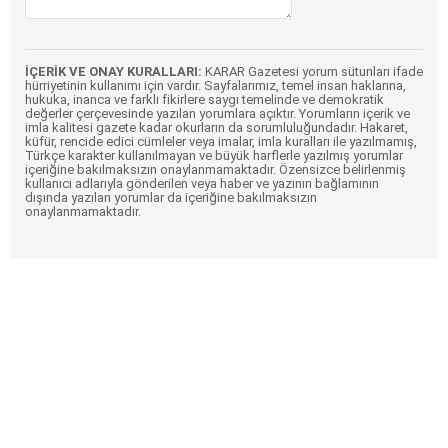
İÇERİK VE ONAY KURALLARI:
KARAR Gazetesi yorum sütunları ifade
hürriyetinin kullanımı için vardır. Sayfalarımız, temel insan haklarına,
hukuka, inanca ve farklı fikirlere saygı temelinde ve demokratik
değerler çerçevesinde yazılan yorumlara açıktır. Yorumların içerik ve
imla kalitesi gazete kadar okurların da sorumluluğundadır. Hakaret,
küfür, rencide edici cümleler veya imalar, imla kuralları ile yazılmamış,
Türkçe karakter kullanılmayan ve büyük harflerle yazılmış yorumlar
içeriğine bakılmaksızın onaylanmamaktadır. Özensizce belirlenmiş
kullanıcı adlarıyla gönderilen veya haber ve yazının bağlamının
dışında yazılan yorumlar da içeriğine bakılmaksızın
onaylanmamaktadır.