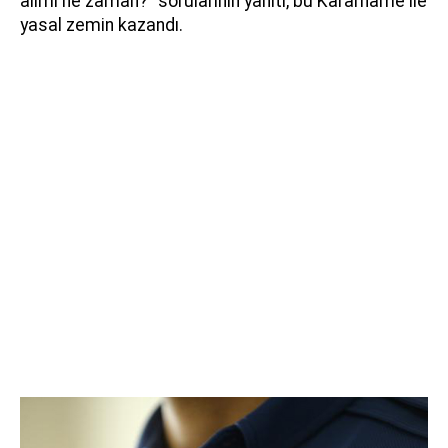
alımı ne zaman?" sorularının yanıtı, bu Kararname ile
yasal zemin kazandı.