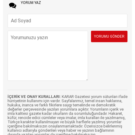
YORUM YAZ
İÇERİK VE ONAY KURALLARI:
KARAR Gazetesi yorum sütunları ifade
hürriyetinin kullanımı için vardır. Sayfalarımız, temel insan haklarına,
hukuka, inanca ve farklı fikirlere saygı temelinde ve demokratik
değerler çerçevesinde yazılan yorumlara açıktır. Yorumların içerik ve
imla kalitesi gazete kadar okurların da sorumluluğundadır. Hakaret,
küfür, rencide edici cümleler veya imalar, imla kuralları ile yazılmamış,
Türkçe karakter kullanılmayan ve büyük harflerle yazılmış yorumlar
içeriğine bakılmaksızın onaylanmamaktadır. Özensizce belirlenmiş
kullanıcı adlarıyla gönderilen veya haber ve yazının bağlamının
dışında yazılan yorumlar da içeriğine bakılmaksızın