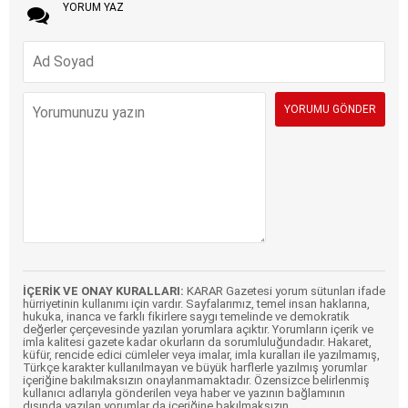
YORUM YAZ
İÇERİK VE ONAY KURALLARI:
KARAR Gazetesi yorum sütunları ifade
hürriyetinin kullanımı için vardır. Sayfalarımız, temel insan haklarına,
hukuka, inanca ve farklı fikirlere saygı temelinde ve demokratik
değerler çerçevesinde yazılan yorumlara açıktır. Yorumların içerik ve
imla kalitesi gazete kadar okurların da sorumluluğundadır. Hakaret,
küfür, rencide edici cümleler veya imalar, imla kuralları ile yazılmamış,
Türkçe karakter kullanılmayan ve büyük harflerle yazılmış yorumlar
içeriğine bakılmaksızın onaylanmamaktadır. Özensizce belirlenmiş
kullanıcı adlarıyla gönderilen veya haber ve yazının bağlamının
dışında yazılan yorumlar da içeriğine bakılmaksızın