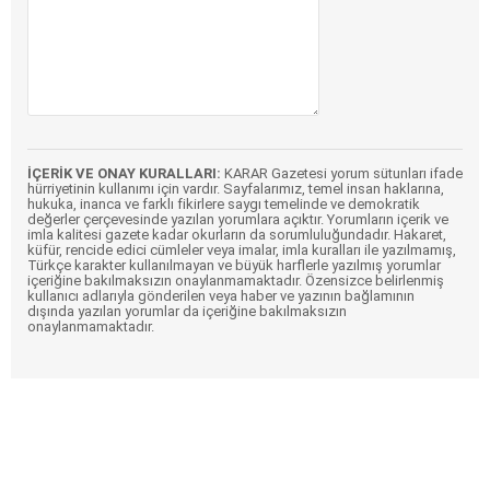
İÇERİK VE ONAY KURALLARI:
KARAR Gazetesi yorum sütunları ifade
hürriyetinin kullanımı için vardır. Sayfalarımız, temel insan haklarına,
hukuka, inanca ve farklı fikirlere saygı temelinde ve demokratik
değerler çerçevesinde yazılan yorumlara açıktır. Yorumların içerik ve
imla kalitesi gazete kadar okurların da sorumluluğundadır. Hakaret,
küfür, rencide edici cümleler veya imalar, imla kuralları ile yazılmamış,
Türkçe karakter kullanılmayan ve büyük harflerle yazılmış yorumlar
içeriğine bakılmaksızın onaylanmamaktadır. Özensizce belirlenmiş
kullanıcı adlarıyla gönderilen veya haber ve yazının bağlamının
dışında yazılan yorumlar da içeriğine bakılmaksızın
onaylanmamaktadır.