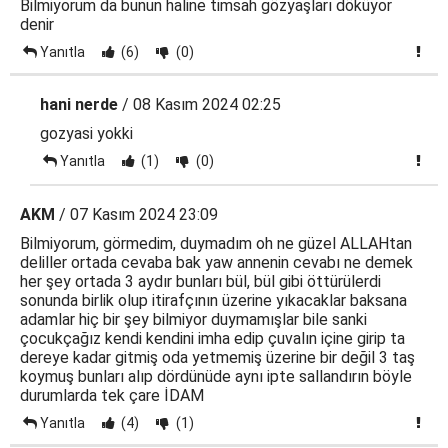
Bilmiyorum da bunun haline timsah gözyaşları döküyor
denir
Yanıtla
(6)
(0)
hani nerde
/ 08 Kasım 2024 02:25
gozyasi yokki
Yanıtla
(1)
(0)
AKM
/ 07 Kasım 2024 23:09
Bilmiyorum, görmedim, duymadım oh ne güzel ALLAHtan
deliller ortada cevaba bak yaw annenin cevabı ne demek
her şey ortada 3 aydır bunları bül, bül gibi öttürülerdi
sonunda birlik olup itirafçının üzerine yıkacaklar baksana
adamlar hiç bir şey bilmiyor duymamışlar bile sanki
çocukçağız kendi kendini imha edip çuvalın içine girip ta
dereye kadar gitmiş oda yetmemiş üzerine bir değil 3 taş
koymuş bunları alıp dördünüde aynı ipte sallandırın böyle
durumlarda tek çare İDAM
Yanıtla
(4)
(1)