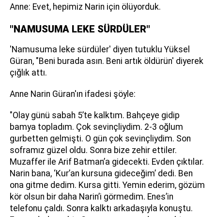
Anne: Evet, hepimiz Narin için ölüyorduk.
"NAMUSUMA LEKE SÜRDÜLER"
'Namusuma leke sürdüler' diyen tutuklu Yüksel
Güran, "Beni burada asın. Beni artık öldürün' diyerek
çığlık attı.
Anne Narin Güran'ın ifadesi şöyle:
"Olay günü sabah 5’te kalktım. Bahçeye gidip
bamya topladım. Çok sevinçliydim. 2-3 oğlum
gurbetten gelmişti. O gün çok sevinçliydim. Son
soframız güzel oldu. Sonra bize zehir ettiler.
Muzaffer ile Arif Batman’a gidecekti. Evden çıktılar.
Narin bana, ‘Kur’an kursuna gideceğim’ dedi. Ben
ona gitme dedim. Kursa gitti. Yemin ederim, gözüm
kör olsun bir daha Narin’i görmedim. Enes’in
telefonu çaldı. Sonra kalktı arkadaşıyla konuştu.