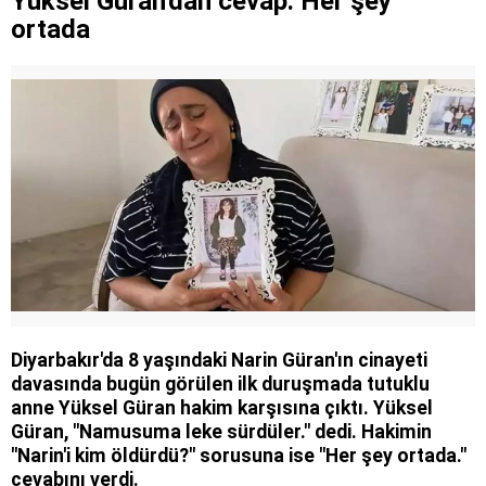
Yüksel Güran'dan cevap: Her şey
iddiası paylaşımlarına soruşturma
ortada
Diyarbakır'da 8 yaşındaki Narin Güran'ın cinayeti
davasında bugün görülen ilk duruşmada tutuklu
anne Yüksel Güran hakim karşısına çıktı. Yüksel
Güran, "Namusuma leke sürdüler." dedi. Hakimin
"Narin'i kim öldürdü?" sorusuna ise "Her şey ortada."
cevabını verdi.