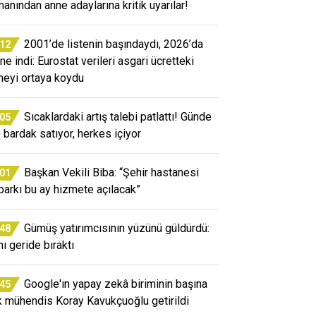
anından anne adaylarına kritik uyarılar!
2001’de listenin başındaydı, 2026’da
:12
ne indi: Eurostat verileri asgari ücretteki
meyi ortaya koydu
Sıcaklardaki artış talebi patlattı! Günde
:05
 bardak satıyor, herkes içiyor
Başkan Vekili Biba: “Şehir hastanesi
:01
parkı bu ay hizmete açılacak”
Gümüş yatırımcısının yüzünü güldürdü:
:48
nı geride bıraktı
Google'ın yapay zekâ biriminin başına
:45
k mühendis Koray Kavukçuoğlu getirildi