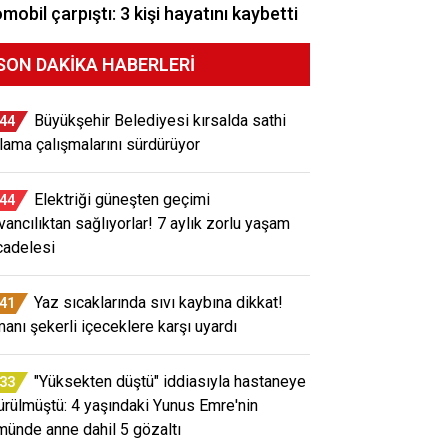
mobil çarpıştı: 3 kişi hayatını kaybetti
SON DAKIKA HABERLERI
Büyükşehir Belediyesi kırsalda sathi
:44
lama çalışmalarını sürdürüyor
Elektriği güneşten geçimi
:44
vancılıktan sağlıyorlar! 7 aylık zorlu yaşam
adelesi
Yaz sıcaklarında sıvı kaybına dikkat!
:41
anı şekerli içeceklere karşı uyardı
"Yüksekten düştü" iddiasıyla hastaneye
:33
ürülmüştü: 4 yaşındaki Yunus Emre'nin
münde anne dahil 5 gözaltı