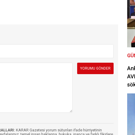
GÜ
Ank
AVM
sö
RALLARI:
KARAR Gazetesi yorum sütunları ifade hürriyetinin
Sayfalarımız, temel insan haklarına, hukuka, inanca ve farklı fikirlere