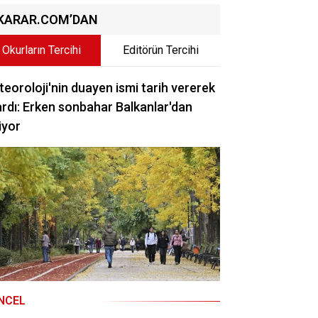
KARAR.COM’DAN
Okurların Tercihi
Editörün Tercihi
eoroloji'nin duayen ismi tarih vererek
rdı: Erken sonbahar Balkanlar'dan
iyor
NCEL