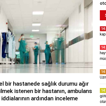
oto
14
kap
14
hay
müc
14
Uzm
zel bir hastanede sağlık durumu ağır
lmek istenen bir hastanın, ambulans
14
göt
 iddialarının ardından inceleme
ölü