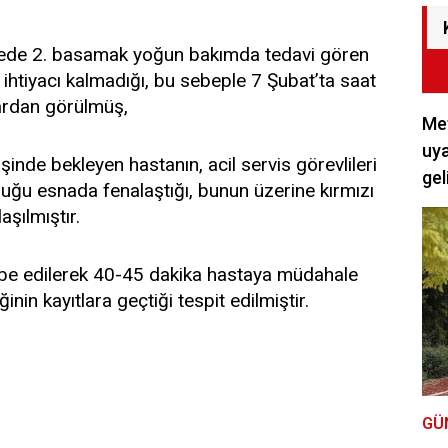
anede 2. basamak yoğun bakımda tedavi gören
 ihtiyacı kalmadığı, bu sebeple 7 Şubat’ta saat
tlardan görülmüş,
Met
uya
rişinde bekleyen hastanın, acil servis görevlileri
gel
uğu esnada fenalaştığı, bunun üzerine kırmızı
aşılmıştır.
übe edilerek 40-45 dakika hastaya müdahale
inin kayıtlara geçtiği tespit edilmiştir.
GÜ