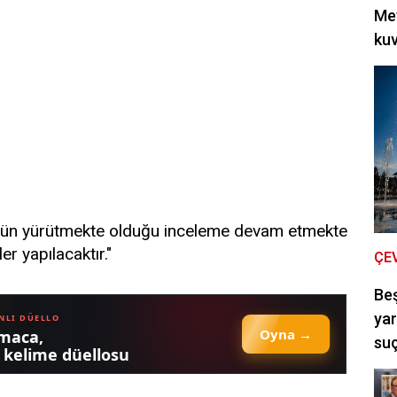
Met
kuv
müzün yürütmekte olduğu inceleme devam etmekte
ler yapılacaktır."
ÇE
Be
yar
suç