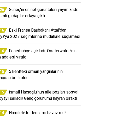
Güneş'in en net görüntüleri yayımlandı:
:26
emli girdaplar ortaya çıktı
Eski Fransa Başbakanı Attal'dan
:16
ya'ya 2027 seçimlerine müdahale suçlaması
Fenerbahçe açıkladı: Oosterwolde’nin
:16
 adalesi yırtıldı
5 kentteki orman yangınlarının
:15
ançosu belli oldu
İsmail Hacıoğlu’nun aile pozları sosyal
:15
yayı salladı! Genç görünümü hayran bıraktı
Hamilelikte deniz mi havuz mu?
:14