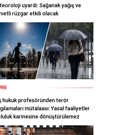
eoroloji uyardı: Sağanak yağış ve
vetli rüzgar etkili olacak
VRE
ş hukuk profesöründen terör
gılamaları mütalaası: Yasal faaliyetler
luluk karinesine dönüştürülemez