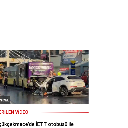
NCEL
ERILEN VIDEO
çükçekmece'de İETT otobüsü ile