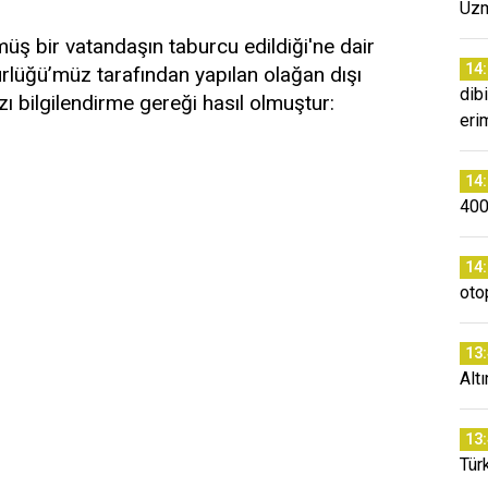
Uzm
müş bir vatandaşın taburcu edildiği'ne dair
14
ürlüğü’müz tarafından yapılan olağan dışı
dibi
zı bilgilendirme gereği hasıl olmuştur:
eri
14
400
14
oto
13
Altı
13
Tür