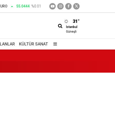
EURO
55.0444
%0.01
31°
İstanbul
Güneşli
İLANLAR
KÜLTÜR SANAT
ıktı