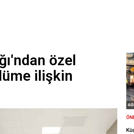
ğı'ndan özel
üme ilişkin
GÜ
ÖN
Kü