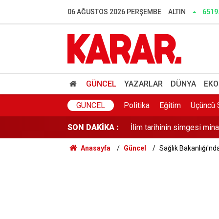
Arızalanan kahve makines
06 AĞUSTOS 2026 PERŞEMBE
ALTIN
6519
Said Bey Sitesi davasında e
Bakan Gürlek, Uğur Mumcu'
Antalya’da sayıları Türkleri
GÜNCEL
YAZARLAR
DÜNYA
EKO
Ahbap soruşturmasında MAS
GÜNCEL
Politika
Eğitim
Üçüncü 
SON DAKİKA :
İlim tarihinin simgesi mi
Anasayfa
Güncel
Sağlık Bakanlığı'nd