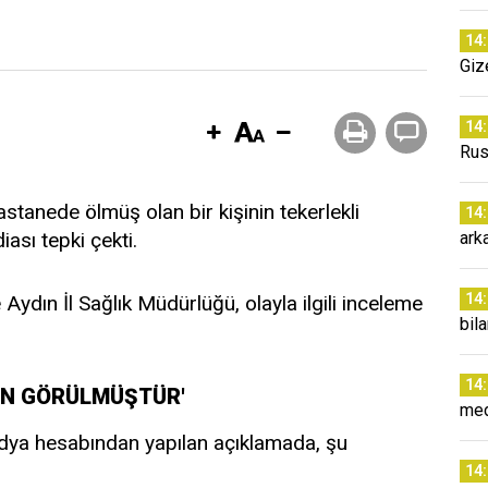
14
Giz
14
Rus
astanede ölmüş olan bir kişinin tekerlekli
14
ası tepki çekti.
arka
14
 Aydın İl Sağlık Müdürlüğü, olayla ilgili inceleme
bil
14
AN GÖRÜLMÜŞTÜR'
med
edya hesabından yapılan açıklamada, şu
14