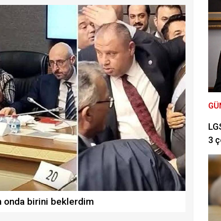
GÜ
LGS
3 ç
n onda birini beklerdim