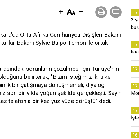
17
2 y
bul
kara’da Orta Afrika Cumhuriyeti Dışişleri Bakanı
kalılar Bakanı Sylvie Baipo Temon ile ortak
17
has
asındaki sorunların çözülmesi için Türkiye'nin
17
duğunu belirterek, "Bizim isteğimiz iki ülke
ginlik bir çatışmaya dönüşmemeli, diyalog
17
mız son bir yılda yoğun şekilde gerçekleşti. Sayın
Mou
z telefonla bir kez yüz yüze görüştü" dedi.
17
İşt
16