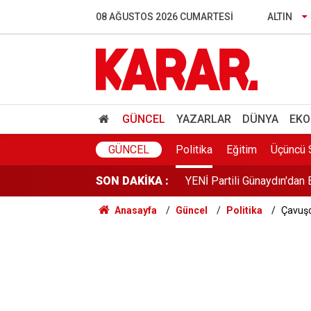
Meteoroloji ve AKOM alarm
08 AĞUSTOS 2026 CUMARTESI
ALTIN
İstanbul’un barajlarında do
Türkiye'den vize serbestisi
New York Times Türkiye’de
GÜNCEL
YAZARLAR
DÜNYA
EKO
YENİ Partili Günaydın'dan 
GÜNCEL
Politika
Eğitim
Üçüncü 
SON DAKİKA :
Uraloğlu duyurdu: Yeni YH
Anasayfa
Güncel
Politika
Çavuşo
RTÜK’ten ATV’ye 8 milyon 
YENİ Parti Manisa İl Başka