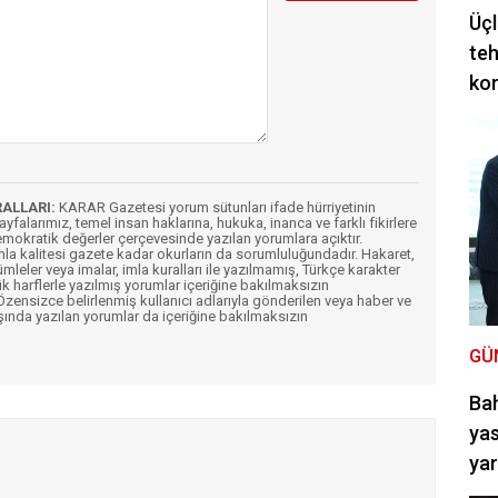
Üçl
teh
ko
RALLARI:
KARAR Gazetesi yorum sütunları ifade hürriyetinin
Sayfalarımız, temel insan haklarına, hukuka, inanca ve farklı fikirlere
mokratik değerler çerçevesinde yazılan yorumlara açıktır.
imla kalitesi gazete kadar okurların da sorumluluğundadır. Hakaret,
ümleler veya imalar, imla kuralları ile yazılmamış, Türkçe karakter
k harflerle yazılmış yorumlar içeriğine bakılmaksızın
ensizce belirlenmiş kullanıcı adlarıyla gönderilen veya haber ve
şında yazılan yorumlar da içeriğine bakılmaksızın
GÜ
Bah
yas
ya