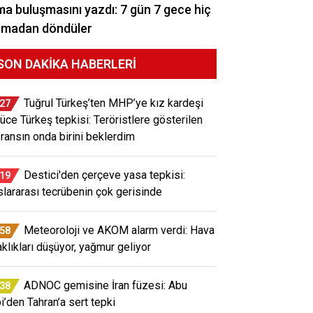
a buluşmasını yazdı: 7 gün 7 gece hiç
rmadan döndüler
SON DAKIKA HABERLERI
Tuğrul Türkeş’ten MHP’ye kız kardeşi
:27
üce Türkeş tepkisi: Teröristlere gösterilen
eransın onda birini beklerdim
Destici'den çerçeve yasa tepkisi:
:19
slararası tecrübenin çok gerisinde
Meteoroloji ve AKOM alarm verdi: Hava
:58
aklıkları düşüyor, yağmur geliyor
ADNOC gemisine İran füzesi: Abu
:38
i’den Tahran’a sert tepki