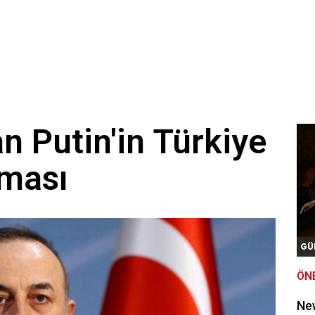
n Putin'in Türkiye
aması
GÜ
ÖN
New