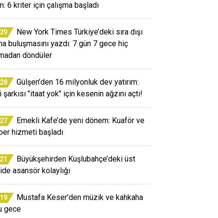
m: 6 kriter için çalışma başladı
New York Times Türkiye’deki sıra dışı
:39
a buluşmasını yazdı: 7 gün 7 gece hiç
madan döndüler
Gülşen’den 16 milyonluk dev yatırım:
:28
 şarkısı "itaat yok" için kesenin ağzını açtı!
Emekli Kafe’de yeni dönem: Kuaför ve
:27
ber hizmeti başladı
Büyükşehirden Kuşlubahçe’deki üst
:21
ide asansör kolaylığı
Mustafa Keser’den müzik ve kahkaha
:19
u gece