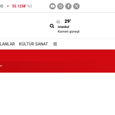
RO
55.1258
%0
29°
İstanbul
Kısmen güneşli
 döndüler
İLANLAR
KÜLTÜR SANAT
?"