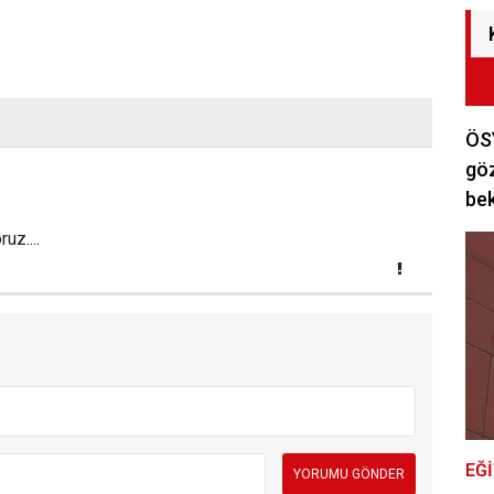
ÖSY
göz
bek
uz....
EĞ