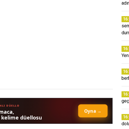
adı
16
sem
dur
16
Yeni
16
ber
16
geç
16
dol