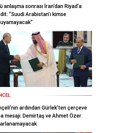
ü anlaşma sonrası İran’dan Riyad’a
dit: “Suudi Arabistan’ı kimse
ruyamayacak”
NCEL
çeli’nin ardından Gürlek’ten çerçeve
a mesajı: Demirtaş ve Ahmet Özer
rarlanamayacak