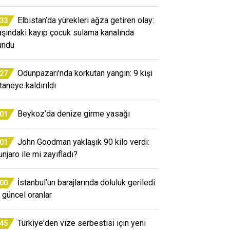
Elbistan’da yürekleri ağza getiren olay:
:33
aşındaki kayıp çocuk sulama kanalında
undu
Odunpazarı'nda korkutan yangın: 9 kişi
:27
taneye kaldırıldı
Beykoz’da denize girme yasağı
:01
John Goodman yaklaşık 90 kilo verdi:
:01
njaro ile mi zayıfladı?
İstanbul’un barajlarında doluluk geriledi:
:00
e güncel oranlar
Türkiye'den vize serbestisi için yeni
:45