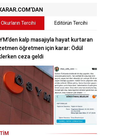
KARAR.COM’DAN
Okurların Tercihi
Editörün Tercihi
M'den kalp masajıyla hayat kurtaran
etmen öğretmen için karar: Ödül
lerken ceza geldi
ITIM