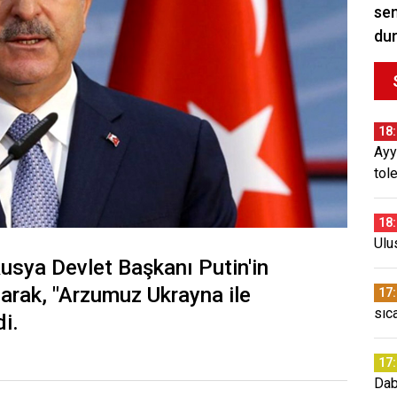
sem
du
18
Ayy
tol
18
Ulu
Rusya Devlet Başkanı Putin'in
olarak, "Arzumuz Ukrayna ile
17
sıc
i.
17
Dab