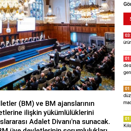
Gör
03
ürün
01
des
gen
01
düz
illetler (BM) ve BM ajanslarının
mad
etlerine ilişkin yükümlülüklerini
01
uslararası Adalet Divanı'na sunacak.
Kil
BM üye devletlerinin sorumlulukları,