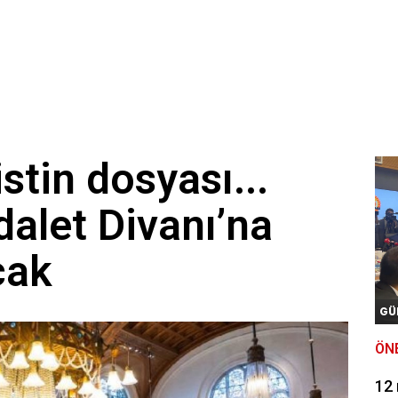
istin dosyası...
dalet Divanı’na
cak
GÜ
ÖN
12