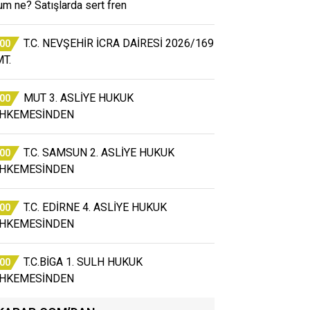
um ne? Satışlarda sert fren
T.C. NEVŞEHİR İCRA DAİRESİ 2026/169
:00
T.
MUT 3. ASLİYE HUKUK
:00
HKEMESİNDEN
T.C. SAMSUN 2. ASLİYE HUKUK
:00
HKEMESİNDEN
T.C. EDİRNE 4. ASLİYE HUKUK
:00
HKEMESİNDEN
T.C.BİGA 1. SULH HUKUK
:00
HKEMESİNDEN