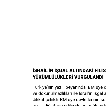
İSRAİL'İN İŞGAL ALTINDAKİ FİL
YÜKÜMLÜLÜKLERİ VURGULANDI
Türkiye'nin yazılı beyanında, BM üye de
ve dokunulmazlıkları ile İsrail’in işgal
dikkat çekildi. BM üye devletlerinin so
belirtildiği ifade edilerek, bu bağlamd