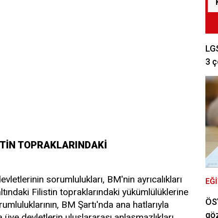
LGS
3 ç
İSTİN TOPRAKLARINDAKİ
vletlerinin sorumlulukları, BM'nin ayrıcalıkları
EĞ
 altındaki Filistin topraklarındaki yükümlülüklerine
ÖSY
rumluluklarının, BM Şartı'nda ana hatlarıyla
göz
a üye devletlerin uluslararası anlaşmazlıkları