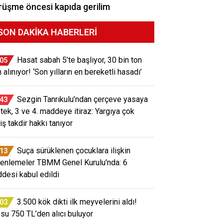
üşme öncesi kapıda gerilim
SON DAKIKA HABERLERI
Hasat sabah 5’te başlıyor, 30 bin ton
:05
 alınıyor! ‘Son yılların en bereketli hasadı’
Sezgin Tanrıkulu’ndan çerçeve yasaya
:43
tek, 3 ve 4. maddeye itiraz: Yargıya çok
iş takdir hakkı tanıyor
Suça sürüklenen çocuklara ilişkin
:13
enlemeler TBMM Genel Kurulu'nda: 6
desi kabul edildi
3.500 kök dikti ilk meyvelerini aldı!
:03
osu 750 TL’den alıcı buluyor