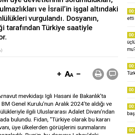
lmazlıkları ve İsrail’in işgal altındaki
00
mlülükleri vurgulandı. Dosyanın,
etti
ği tarafından Türkiye saatiyle
00
or.
üçl
mu
A)
00
Tür
00
rnavut mevkidaşı Igli Hasani ile Bakanlık’ta
 BM Genel Kurulu'nun Aralık 2024’te aldığı ve
00
ülükleriyle ilgili Uluslararası Adalet Divanı’ndan
baş
amada bulundu. Fidan, "Türkiye olarak bu kararı
vanı, üye ülkelerden görüşlerini sunmalarını
00