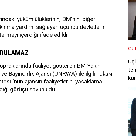
larındaki yükümlülüklerinin, BM’nin, diğer
kalkınma yardımı sağlayan üçüncü devletlerin
termeyi içerdiği ifade edildi.
GÜ
DURULAMAZ
Üçl
n topraklarında faaliyet gösteren BM Yakın
teh
 ve Bayındırlık Ajansı (UNRWA) ile ilgili hukuki
ko
entosu’nun ajansın faaliyetlerini yasaklama
dığı görüşü savunuldu.