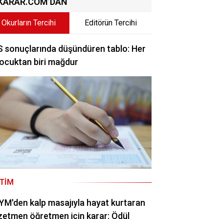
KARAR.COM’DAN
Okurların Tercihi
Editörün Tercihi
 sonuçlarında düşündüren tablo: Her
ocuktan biri mağdur
ITIM
M'den kalp masajıyla hayat kurtaran
etmen öğretmen için karar: Ödül