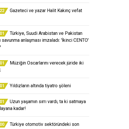
Gazeteci ve yazar Halit Kakınç vefat
:22
Türkiye, Suudi Arabistan ve Pakistan
:01
ü savunma anlaşması imzaladı: 'İkinci CENTO'
?
Müziğin Oscarlarını verecek jüride iki
:01
k
Yıldızların altında tiyatro şöleni
:01
Uzun yaşamın sırrı vardı, ta ki satmaya
:01
layana kadar!
Türkiye otomotiv sektöründeki son
:00