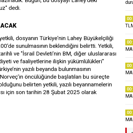
hazırladık. Bugün, bu dosyayı Lahey’deki
dur
uz" dedi.
00
LACAK
TLM
yetkili, dosyanın Türkiye'nin Lahey Büyükelçiliği
00
00’de sunulmasının beklendiğini belirtti. Yetkili,
MA
ihli ve "İsrail Devleti’nin BM, diğer uluslararası
eti ve faaliyetlerine ilişkin yükümlülükleri"
00
ürkiye’nin yazılı beyanda bulunmasının
MA
, Norveç’in öncülüğünde başlatılan bu süreçte
duğunu belirten yetkili, yazılı beyannamelerin
00
sı için son tarihin 28 Şubat 2025 olarak
MA
00
MA