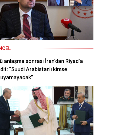
NCEL
ü anlaşma sonrası İran’dan Riyad’a
dit: “Suudi Arabistan’ı kimse
ruyamayacak”