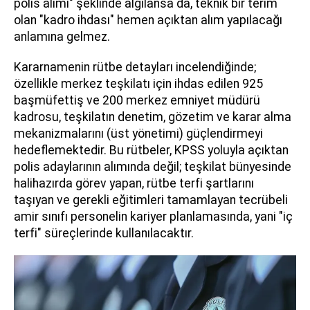
polis alımı" şeklinde algılansa da, teknik bir terim
olan "kadro ihdası" hemen açıktan alım yapılacağı
anlamına gelmez.
Kararnamenin rütbe detayları incelendiğinde;
özellikle merkez teşkilatı için ihdas edilen 925
başmüfettiş ve 200 merkez emniyet müdürü
kadrosu, teşkilatın denetim, gözetim ve karar alma
mekanizmalarını (üst yönetimi) güçlendirmeyi
hedeflemektedir. Bu rütbeler, KPSS yoluyla açıktan
polis adaylarının alımında değil; teşkilat bünyesinde
halihazırda görev yapan, rütbe terfi şartlarını
taşıyan ve gerekli eğitimleri tamamlayan tecrübeli
amir sınıfı personelin kariyer planlamasında, yani "iç
terfi" süreçlerinde kullanılacaktır.