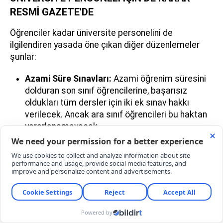
RESMİ GAZETE'DE
Öğrenciler kadar üniversite personelini de
ilgilendiren yasada öne çıkan diğer düzenlemeler
şunlar:
Azami Süre Sınavları:
Azami öğrenim süresini
dolduran son sınıf öğrencilerine, başarısız
oldukları tüm dersler için iki ek sınav hakkı
verilecek. Ancak ara sınıf öğrencileri bu haktan
yararlanamayacak.
Emeklilik Yaşı Uzatıldı:
İhtiyaç duyulan
alanlarda görevli öğretim üyeleri, YÖK kararı ve
yetmiş beş yaşını geçmemek şartıyla
sözleşmeli olarak ikişer yıl süreyle
çalıştırılmaya devam edilebilecek.
İzinsiz Tez ve Başkası Adına Çalışmaya Son: