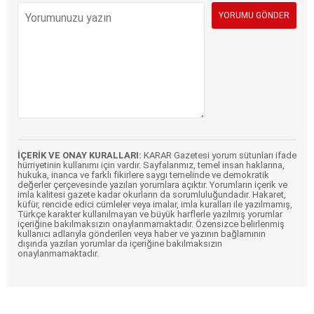
İÇERİK VE ONAY KURALLARI:
KARAR Gazetesi yorum sütunları ifade
hürriyetinin kullanımı için vardır. Sayfalarımız, temel insan haklarına,
hukuka, inanca ve farklı fikirlere saygı temelinde ve demokratik
değerler çerçevesinde yazılan yorumlara açıktır. Yorumların içerik ve
imla kalitesi gazete kadar okurların da sorumluluğundadır. Hakaret,
küfür, rencide edici cümleler veya imalar, imla kuralları ile yazılmamış,
Türkçe karakter kullanılmayan ve büyük harflerle yazılmış yorumlar
içeriğine bakılmaksızın onaylanmamaktadır. Özensizce belirlenmiş
kullanıcı adlarıyla gönderilen veya haber ve yazının bağlamının
dışında yazılan yorumlar da içeriğine bakılmaksızın
onaylanmamaktadır.