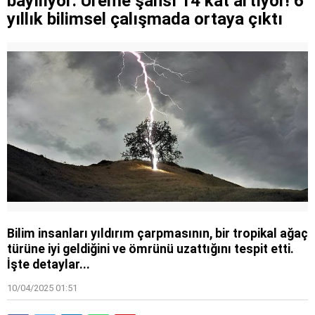
bayılıyor: Üreme şansı 14 kat artıyor! 6
yıllık bilimsel çalışmada ortaya çıktı
Bilim insanları yıldırım çarpmasının, bir tropikal ağaç
türüne iyi geldiğini ve ömrünü uzattığını tespit etti.
İşte detaylar...
10/04/2025 01:51