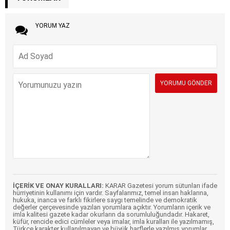
YORUM YAZ
İÇERİK VE ONAY KURALLARI:
KARAR Gazetesi yorum sütunları ifade
hürriyetinin kullanımı için vardır. Sayfalarımız, temel insan haklarına,
hukuka, inanca ve farklı fikirlere saygı temelinde ve demokratik
değerler çerçevesinde yazılan yorumlara açıktır. Yorumların içerik ve
imla kalitesi gazete kadar okurların da sorumluluğundadır. Hakaret,
küfür, rencide edici cümleler veya imalar, imla kuralları ile yazılmamış,
Türkçe karakter kullanılmayan ve büyük harflerle yazılmış yorumlar