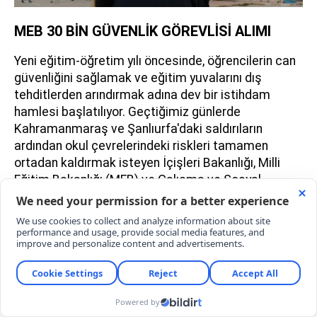
MEB 30 BİN GÜVENLİK GÖREVLİSİ ALIMI
Yeni eğitim-öğretim yılı öncesinde, öğrencilerin can
güvenliğini sağlamak ve eğitim yuvalarını dış
tehditlerden arındırmak adına dev bir istihdam
hamlesi başlatılıyor. Geçtiğimiz günlerde
Kahramanmaraş ve Şanlıurfa'daki saldırıların
ardından okul çevrelerindeki riskleri tamamen
ortadan kaldırmak isteyen İçişleri Bakanlığı, Milli
Eğitim Bakanlığı (MEB) ve Çalışma ve Sosyal
Güvenlik Bakanlığı güçlerini birleştirdi.
İmzalanan üçlü protokol kapsamında, 81 ildeki
okullarda görevlendirilmek üzere tam 30 bin yeni
güvenlik görevlisi alınacağı açıklandı. Öğrencilerin
güvenli ve huzurlu bir ortamda eğitim almasını
sağlayacak olan bu personellerin seçimi, İŞKUR'un
Toplum Yararına Programı (TYP) üzerinden büyük