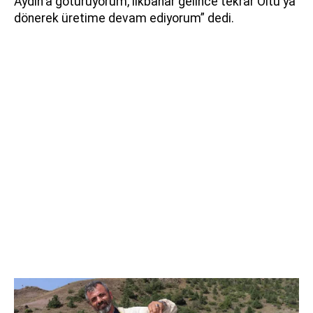
Aydın'a götürüyorum, ilkbahar gelince tekrar Oltu'ya
dönerek üretime devam ediyorum” dedi.