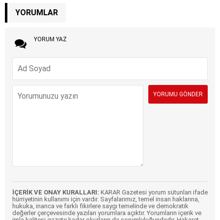
YORUMLAR
YORUM YAZ
İÇERİK VE ONAY KURALLARI:
KARAR Gazetesi yorum sütunları ifade
hürriyetinin kullanımı için vardır. Sayfalarımız, temel insan haklarına,
hukuka, inanca ve farklı fikirlere saygı temelinde ve demokratik
değerler çerçevesinde yazılan yorumlara açıktır. Yorumların içerik ve
imla kalitesi gazete kadar okurların da sorumluluğundadır. Hakaret,