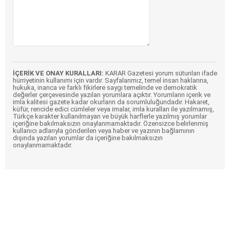
İÇERİK VE ONAY KURALLARI:
KARAR Gazetesi yorum sütunları ifade
hürriyetinin kullanımı için vardır. Sayfalarımız, temel insan haklarına,
hukuka, inanca ve farklı fikirlere saygı temelinde ve demokratik
değerler çerçevesinde yazılan yorumlara açıktır. Yorumların içerik ve
imla kalitesi gazete kadar okurların da sorumluluğundadır. Hakaret,
küfür, rencide edici cümleler veya imalar, imla kuralları ile yazılmamış,
Türkçe karakter kullanılmayan ve büyük harflerle yazılmış yorumlar
içeriğine bakılmaksızın onaylanmamaktadır. Özensizce belirlenmiş
kullanıcı adlarıyla gönderilen veya haber ve yazının bağlamının
dışında yazılan yorumlar da içeriğine bakılmaksızın
onaylanmamaktadır.