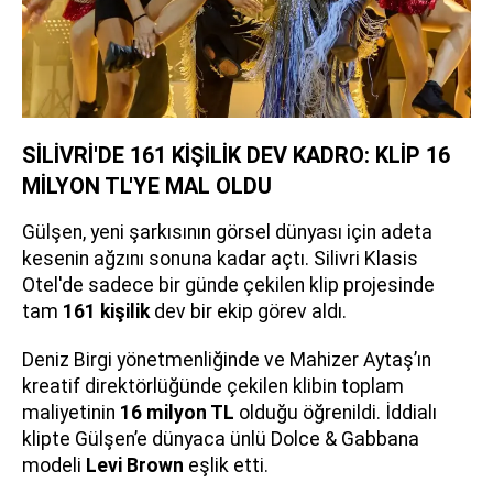
SİLİVRİ'DE 161 KİŞİLİK DEV KADRO: KLİP 16
MİLYON TL'YE MAL OLDU
Gülşen, yeni şarkısının görsel dünyası için adeta
kesenin ağzını sonuna kadar açtı. Silivri Klasis
Otel'de sadece bir günde çekilen klip projesinde
tam
161 kişilik
dev bir ekip görev aldı.
Deniz Birgi yönetmenliğinde ve Mahizer Aytaş’ın
kreatif direktörlüğünde çekilen klibin toplam
maliyetinin
16 milyon TL
olduğu öğrenildi. İddialı
klipte Gülşen’e dünyaca ünlü Dolce & Gabbana
modeli
Levi Brown
eşlik etti.