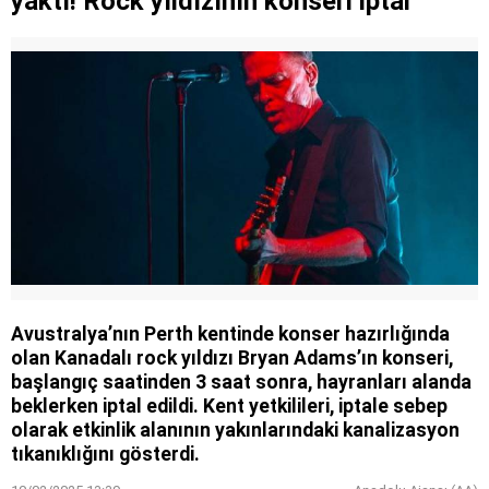
yaktı! Rock yıldızının konseri iptal
Avustralya’nın Perth kentinde konser hazırlığında
olan Kanadalı rock yıldızı Bryan Adams’ın konseri,
başlangıç saatinden 3 saat sonra, hayranları alanda
beklerken iptal edildi. Kent yetkilileri, iptale sebep
olarak etkinlik alanının yakınlarındaki kanalizasyon
tıkanıklığını gösterdi.